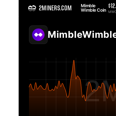
Mimble 
$12
2MINERS.COM
Wimble Coin 
MWC
Home
MimbleWimbleCoin MWC Wykres trudności sieci - 2Miners
MimbleWimble
2M