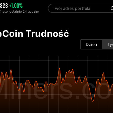
.328
+1.00%
 rate
ostatnie 24 godziny
Coin Trudność
Dzień
Ty
iners.c