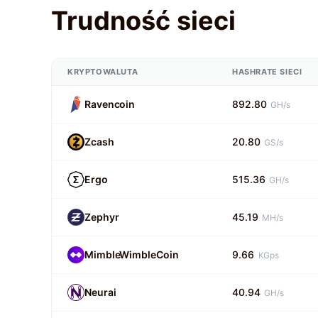
Trudność sieci
KRYPTOWALUTA
HASHRATE SIECI
Ravencoin
892.80
GH/s
Zcash
20.80
GS/s
Ergo
515.36
GH/s
Zephyr
45.19
MH/s
MimbleWimbleCoin
9.66
KGps
Neurai
40.94
GH/s