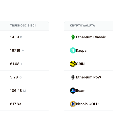
TRUDNOŚĆ SIECI
KRYPTOWALUTA
14.19
Ethereum Classic
K
167.16
Kaspa
M
61.68
GRIN
T
5.28
Ethereum PoW
G
106.48
Beam
M
617.83
Bitcoin GOLD