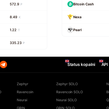
572.9
Bitcoin Cash
P
8.49
Nexa
K
1.22
Pearl
T
335.23
P
Status kopalni
API
Zephyr
Zephyr SOLO
N
O
Ravencoin
Ravencoin SOLO
B
Neurai
Neurai SOLO
Q
GRIN
GRIN SOLO
Q