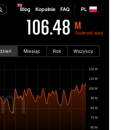
Blog
Kopalnie
FAQ
PL
106.48
M
Trudność sieci
dzień
Miesiąc
Rok
Wszyscy
120 M
110 M
om
100 M
90 M
80 M
70 M
60 M