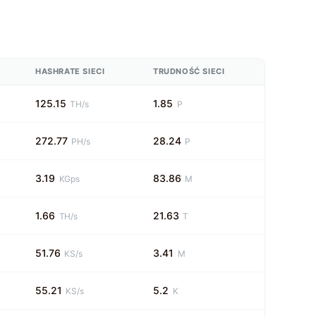
HASHRATE SIECI
TRUDNOŚĆ SIECI
125.15
1.85
TH/s
P
272.77
28.24
PH/s
P
3.19
83.86
KGps
M
1.66
21.63
TH/s
T
51.76
3.41
KS/s
M
55.21
5.2
KS/s
K