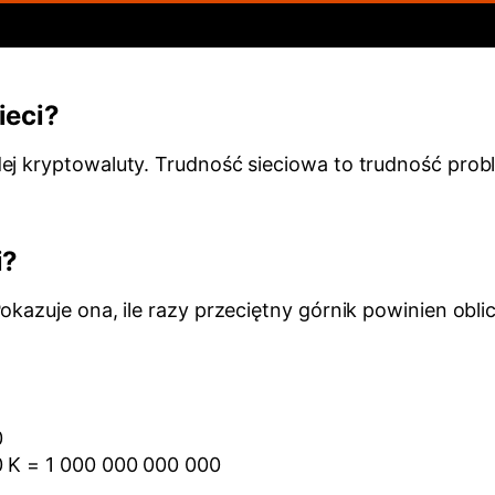
ieci?
dej kryptowaluty. Trudność sieciowa to trudność prob
i?
Pokazuje ona, ile razy przeciętny górnik powinien obl
0
0 K = 1 000 000 000 000