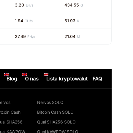
3.20
434.55
EH/s
G
1.94
51.93
TH/s
K
27.49
21.04
EH/s
M
Blog
O nas
Lista kryptowalut
FAQ
ervos
Nervos SOLO
itcoin Cash
Bitcoin Cash SOLO
uai SHA256
Quai SHA256 SOLO
uai KAWPOW
Quai KAWPOW SOLO