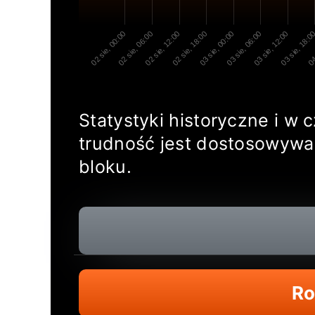
02 sie, 00:00
02 sie, 06:00
02 sie, 12:00
02 sie, 18:00
03 sie, 00:00
03 sie, 06:00
03 sie, 12:00
03 sie, 18:0
04
Statystyki historyczne i w
trudność jest dostosowywa
bloku.
Ro