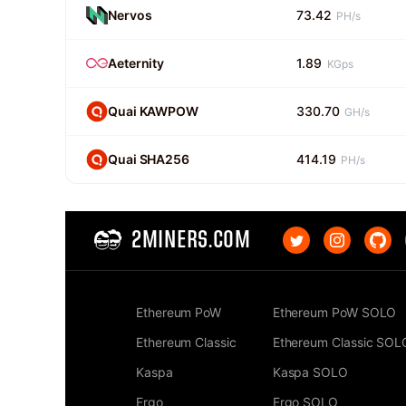
Nervos
73.42
PH/s
Aeternity
1.89
KGps
Quai KAWPOW
330.70
GH/s
Quai SHA256
414.19
PH/s
2MINERS.COM
Ethereum PoW
Ethereum PoW SOLO
Ethereum Classic
Ethereum Classic SOL
Kaspa
Kaspa SOLO
Ergo
Ergo SOLO