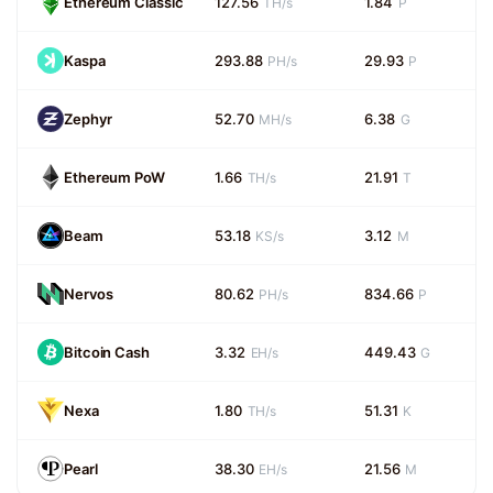
Ethereum Classic
127.56
1.84
TH/s
P
Kaspa
293.88
29.93
PH/s
P
Zephyr
52.70
6.38
MH/s
G
Ethereum PoW
1.66
21.91
TH/s
T
Beam
53.18
3.12
KS/s
M
Nervos
80.62
834.66
PH/s
P
Bitcoin Cash
3.32
449.43
EH/s
G
Nexa
1.80
51.31
TH/s
K
Pearl
38.30
21.56
EH/s
M