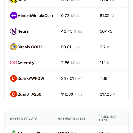
MimbleWimbleCoin
6.72
81.05
KGps
M
Neurai
43.45
567.75
GH/s
Bitcoin GOLD
59.81
3.7
KS/s
K
Aeternity
2.86
11.1
KGps
K
Quai KAWPOW
242.01
1.06
GH/s
T
Quai SHA256
116.60
317.28
PH/s
P
TRUDNOŚĆ
KRYPTOWALUTA
HASHRATE SIECI
SIECI