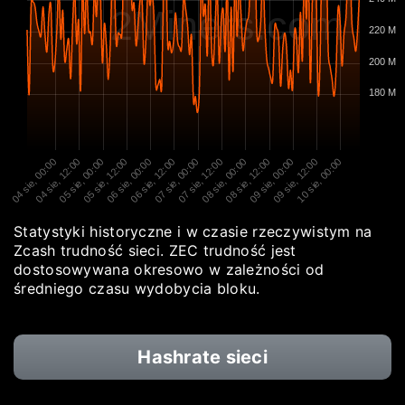
2Miners.com
220 M
200 M
180 M
04 sie, 00:00
04 sie, 12:00
05 sie, 00:00
05 sie, 12:00
06 sie, 00:00
06 sie, 12:00
07 sie, 00:00
07 sie, 12:00
08 sie, 00:00
08 sie, 12:00
09 sie, 00:00
09 sie, 12:00
10 sie, 00:00
Statystyki historyczne i w czasie rzeczywistym na
Zcash trudność sieci. ZEC trudność jest
dostosowywana okresowo w zależności od
średniego czasu wydobycia bloku.
Hashrate sieci