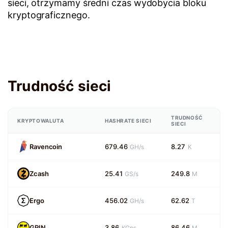
sieci, otrzymamy średni czas wydobycia bloku
kryptograficznego.
Trudność sieci
TRUDNOŚĆ
KRYPTOWALUTA
HASHRATE SIECI
SIECI
Ravencoin
679.46
8.27
GH/s
K
Zcash
25.41
249.8
GS/s
M
Ergo
456.02
62.62
GH/s
T
GRIN
3.86
86.46
KGps
M