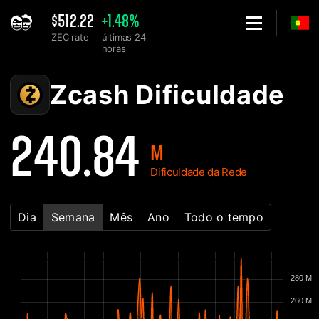
$512.22
+1.48%
ZEC rate
últimas 24
horas
Home
Gráfico de Dificuldade da Rede de Zcash ZEC - 2Miners
Zcash Dificuldade
240.84
M
Dificuldade da Rede
Dia
Semana
Mês
Ano
Todo o tempo
280 M
260 M