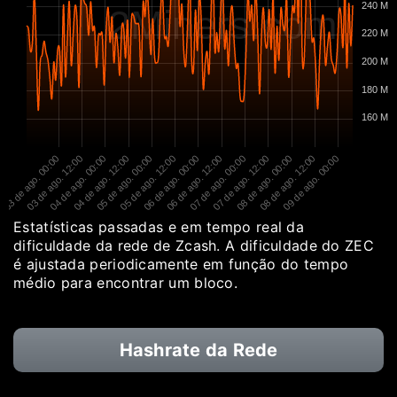
240 M
2Miners.com
220 M
200 M
180 M
160 M
03 de ago. 00:00
03 de ago. 12:00
04 de ago. 00:00
04 de ago. 12:00
05 de ago. 00:00
05 de ago. 12:00
06 de ago. 00:00
06 de ago. 12:00
07 de ago. 00:00
07 de ago. 12:00
08 de ago. 00:00
08 de ago. 12:00
09 de ago. 00:00
Estatísticas passadas e em tempo real da
dificuldade da rede de Zcash. A dificuldade do ZEC
é ajustada periodicamente em função do tempo
médio para encontrar um bloco.
Hashrate da Rede