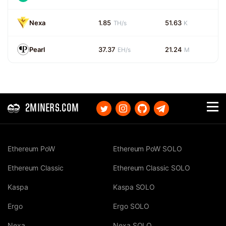
Nexa
1.85
51.63
TH/s
K
Pearl
37.37
21.24
EH/s
M
2MINERS.COM
Ethereum PoW
Ethereum PoW SOLO
Ethereum Classic
Ethereum Classic SOLO
Kaspa
Kaspa SOLO
Ergo
Ergo SOLO
Nexa
Nexa SOLO