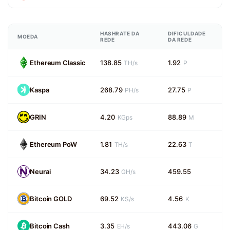
HASHRATE DA
DIFICULDADE
MOEDA
REDE
DA REDE
Ethereum Classic
138.85
1.92
TH/s
P
Kaspa
268.79
27.75
PH/s
P
GRIN
4.20
88.89
KGps
M
Ethereum PoW
1.81
22.63
TH/s
T
Neurai
34.23
459.55
GH/s
Bitcoin GOLD
69.52
4.56
KS/s
K
Bitcoin Cash
3.35
443.06
EH/s
G