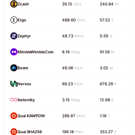
Zcash
26.15
240.84
GS/s
M
Ergo
488.60
57.52
GH/s
T
Zephyr
48.73
5.59
MH/s
G
MimbleWimbleCoin
8.19
91.59
KGps
M
Beam
49.06
3.02
KS/s
M
Nervos
69.23
676.29
PH/s
P
Aeternity
3.15
12.68
KGps
K
Quai KAWPOW
288.87
1.18
GH/s
T
Quai SHA256
196.18
353.27
PH/s
P