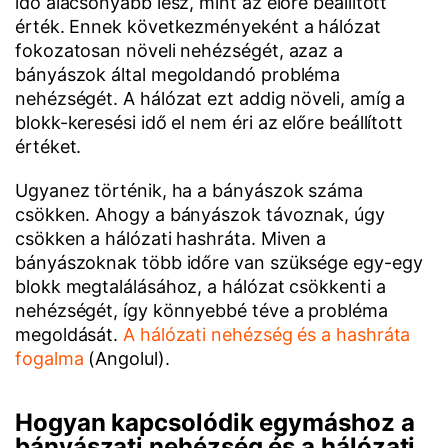
idő alacsonyabb lesz, mint az előre beállított
érték. Ennek következményeként a hálózat
fokozatosan növeli nehézségét, azaz a
bányászok által megoldandó probléma
nehézségét. A hálózat ezt addig növeli, amíg a
blokk-keresési idő el nem éri az előre beállított
értéket.
Ugyanez történik, ha a bányászok száma
csökken. Ahogy a bányászok távoznak, úgy
csökken a hálózati hashráta. Miven a
bányászoknak több időre van szüksége egy-egy
blokk megtalálásához, a hálózat csökkenti a
nehézségét, így könnyebbé téve a probléma
megoldását.
A hálózati nehézség és a hashráta
fogalma
(Angolul).
Hogyan kapcsolódik egymáshoz a
bányászati nehézség és a hálózati