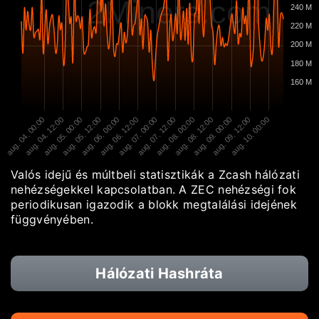
2Miners.com
240 M
220 M
200 M
180 M
160 M
aug. 04. 00:00
aug. 04. 12:00
aug. 05. 00:00
aug. 05. 12:00
aug. 06. 00:00
aug. 06. 12:00
aug. 07. 00:00
aug. 07. 12:00
aug. 08. 00:00
aug. 08. 12:00
aug. 09. 00:00
aug. 09. 12:00
aug. 10. 00:00
Valós idejű és múltbeli statisztikák a Zcash hálózati
nehézségekkel kapcsolatban. A ZEC nehézségi fok
periodikusan igazodik a blokk megtalálási idejének
függvényében.
Hálózati Hashráta