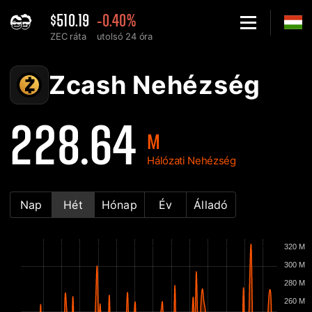
$510.19
-0.40%
ZEC ráta
utolsó 24 óra
Home
Zcash ZEC Hálózati nehézség diagram - 2Miners
Zcash Nehézség
228.64
M
Hálózati Nehézség
Nap
Hét
Hónap
Év
Álladó
320 M
300 M
280 M
260 M