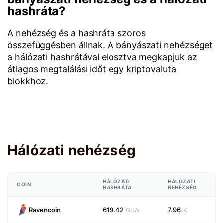
hashráta?
A nehézség és a hashráta szoros
összefüggésben állnak. A bányászati nehézséget
a hálózati hashrátával elosztva megkapjuk az
átlagos megtalálási időt egy kriptovaluta
blokkhoz.
Hálózati nehézség
HÁLÓZATI
HÁLÓZATI
COIN
HASHRÁTA
NEHÉZSÉG
Ravencoin
619.42
7.96
GH/s
K