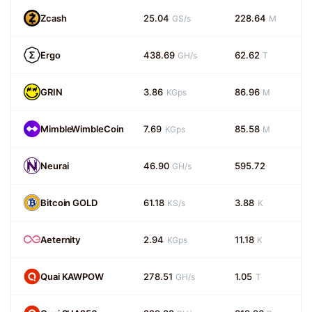
Zcash
25.04
228.64
GS/s
M
Ergo
438.69
62.62
GH/s
T
GRIN
3.86
86.96
KGps
M
MimbleWimbleCoin
7.69
85.58
KGps
M
Neurai
46.90
595.72
GH/s
Bitcoin GOLD
61.18
3.88
KS/s
K
Aeternity
2.94
11.18
KGps
K
Quai KAWPOW
278.51
1.05
GH/s
T