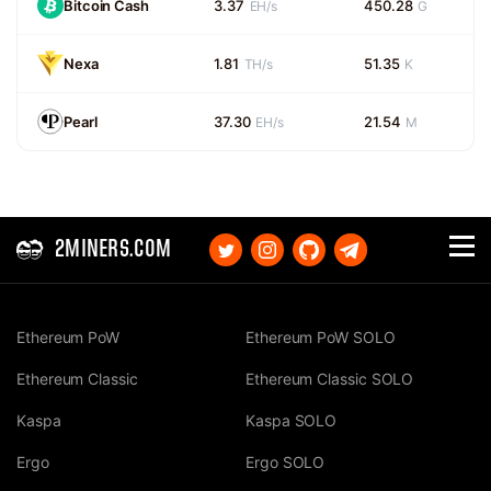
Bitcoin Cash
3.37
450.28
EH/s
G
Nexa
1.81
51.35
TH/s
K
Pearl
37.30
21.54
EH/s
M
2MINERS.COM
Ethereum PoW
Ethereum PoW SOLO
Ethereum Classic
Ethereum Classic SOLO
Kaspa
Kaspa SOLO
Ergo
Ergo SOLO