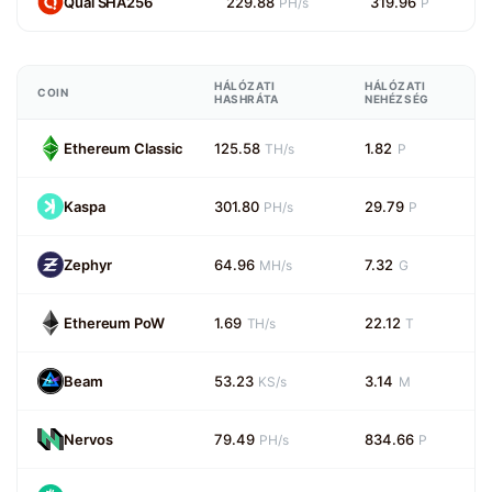
Quai SHA256
229.88
319.96
PH/s
P
HÁLÓZATI
HÁLÓZATI
COIN
HASHRÁTA
NEHÉZSÉG
Ethereum Classic
125.58
1.82
TH/s
P
Kaspa
301.80
29.79
PH/s
P
Zephyr
64.96
7.32
MH/s
G
Ethereum PoW
1.69
22.12
TH/s
T
Beam
53.23
3.14
KS/s
M
Nervos
79.49
834.66
PH/s
P