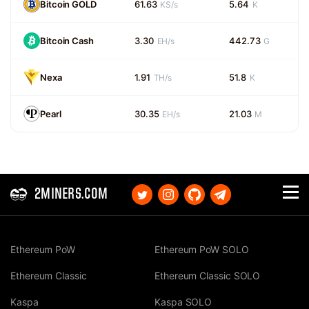
Bitcoin GOLD
61.63
5.64
KS/s
K
Bitcoin Cash
3.30
442.73
EH/s
G
Nexa
1.91
51.8
TH/s
K
Pearl
30.35
21.03
EH/s
M
2MINERS.COM
Ethereum PoW
Ethereum PoW SOLO
Ethereum Classic
Ethereum Classic SOLO
Kaspa
Kaspa SOLO