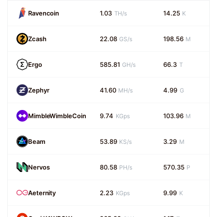
Ravencoin
1.03
14.25
TH/s
K
Zcash
22.08
198.56
GS/s
M
Ergo
585.81
66.3
GH/s
T
Zephyr
41.60
4.99
MH/s
G
MimbleWimbleCoin
9.74
103.96
KGps
M
Beam
53.89
3.29
KS/s
M
Nervos
80.58
570.35
PH/s
P
Aeternity
2.23
9.99
KGps
K