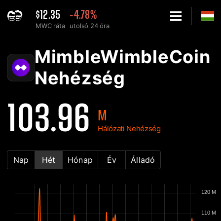
$12.35
-4.78%
MWC ráta
utolsó 24 óra
Home
MimbleWimbleCoin MWC Hálózati nehézség diagram - 2Miners
MimbleWimbleCoin
Nehézség
103.96
M
Hálózati Nehézség
Nap
Hét
Hónap
Év
Álladó
120 M
110 M