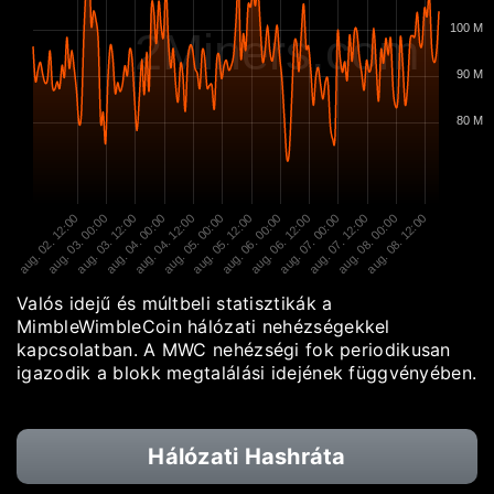
100 M
2Miners.com
90 M
80 M
aug. 02. 12:00
aug. 03. 00:00
aug. 03. 12:00
aug. 04. 00:00
aug. 04. 12:00
aug. 05. 00:00
aug. 05. 12:00
aug. 06. 00:00
aug. 06. 12:00
aug. 07. 00:00
aug. 07. 12:00
aug. 08. 00:00
aug. 08. 12:00
Valós idejű és múltbeli statisztikák a
MimbleWimbleCoin hálózati nehézségekkel
kapcsolatban. A MWC nehézségi fok periodikusan
igazodik a blokk megtalálási idejének függvényében.
Hálózati Hashráta