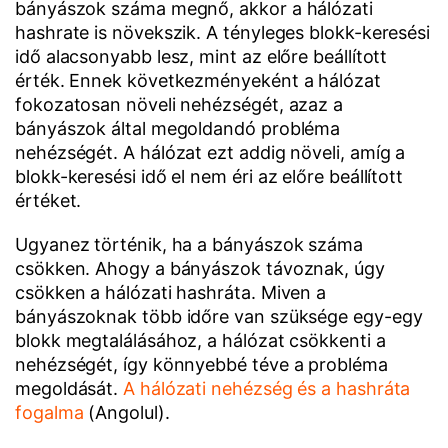
bányászok száma megnő, akkor a hálózati
hashrate is növekszik. A tényleges blokk-keresési
idő alacsonyabb lesz, mint az előre beállított
érték. Ennek következményeként a hálózat
fokozatosan növeli nehézségét, azaz a
bányászok által megoldandó probléma
nehézségét. A hálózat ezt addig növeli, amíg a
blokk-keresési idő el nem éri az előre beállított
értéket.
Ugyanez történik, ha a bányászok száma
csökken. Ahogy a bányászok távoznak, úgy
csökken a hálózati hashráta. Miven a
bányászoknak több időre van szüksége egy-egy
blokk megtalálásához, a hálózat csökkenti a
nehézségét, így könnyebbé téve a probléma
megoldását.
A hálózati nehézség és a hashráta
fogalma
(Angolul).