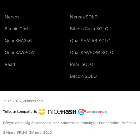
Nervos
Nervos SOLO
Bitcoin Cash
Bitcoin Cash SOLO
Quai SHA256
Quai SHA256 SOLO
Quai KAWPOW
Quai KAWPOW SOLO
Pearl
Pearl SOLO
Bitcoin SOLO
2017-2026,
2Miners.com
Teljesen kompatibilis
Bányásztársaság összehasonlítása
Adavédelmi szabályzat
Felhasználási feltételek
2Miners_PPLNS, 2Miners_SOLO