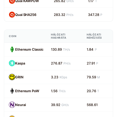
Quai KAWPOW
265.82
1.17
GH/s
T
Quai SHA256
283.32
347.28
PH/s
P
HÁLÓZATI
HÁLÓZATI
COIN
HASHRÁTA
NEHÉZSÉG
Ethereum Classic
130.89
1.84
TH/s
P
Kaspa
276.87
27.91
PH/s
P
GRIN
3.23
79.59
KGps
M
Ethereum PoW
1.56
20.76
TH/s
T
Neurai
39.92
568.61
GH/s