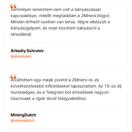
Semmilyen ismeretem nem volt a bányászással
kapcsolatban, mielőtt megtaláltam a 2Miners blogot.
Minden érthető nyelven van leírva. Végre elkészült a
bányászgépem, és most kezdtem bányászni a
társulásnál.
Arkadiy Soloviev
@aksoloviev
Átváltottam egy másik poolról a 2Miners-re, és
következetesebb kifizetéseket tapasztaltam. Az 1%-os díj
tisztességes, és a Telegram bot értesítések nagyon
hasznosak a rigek távoli felügyeletéhez.
MiningDutch
@miningdutch