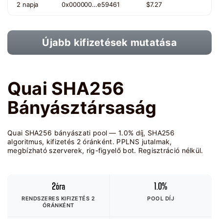
2 napja
0x000000…e59461
$7.27
Újabb kifizetések mutatása
Quai SHA256
Bányásztársaság
Quai SHA256 bányászati pool — 1.0% díj, SHA256
algoritmus, kifizetés 2 óránként. PPLNS jutalmak,
megbízható szerverek, rig-figyelő bot. Regisztráció nélkül.
2óra
1.0%
RENDSZERES KIFIZETÉS 2
POOL DÍJ
ÓRÁNKÉNT