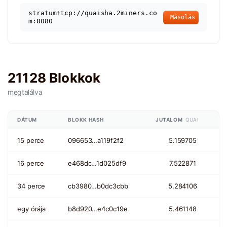
stratum+tcp://quaisha.2miners.co
Másolás
m:8080
21128 Blokkok
megtalálva
DÁTUM
BLOKK HASH
JUTALOM
QUAI
15 perce
096653…a119f2f2
5.159705
16 perce
e468dc…1d025df9
7.522871
34 perce
cb3980…b0dc3cbb
5.284106
egy órája
b8d920…e4c0c19e
5.461148