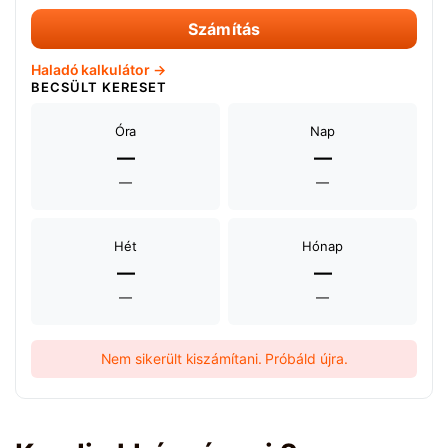
Számítás
Haladó kalkulátor →
BECSÜLT KERESET
Óra
Nap
—
—
—
—
Hét
Hónap
—
—
—
—
Nem sikerült kiszámítani. Próbáld újra.