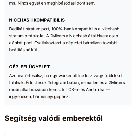
ms.
Nincs egyetlen meghibásodási pont sem.
NICEHASH KOMPATIBILIS
Dedikált stratum port,
100%-ban kompatibilis
a Nicehash
stratum protokollal. A 2Miners a Nicehash által hivatalosan
ajánlott pool. Csatlakoztasd a gépedet bármilyen további
beállítás nélkül.
GÉP-FELÜGYELET
Azonnal értesülsz, ha egy worker offline lesz vagy új blokkot
találnak. Értesítések
Telegram boton, e-mailen
és a
2Miners
mobilalkalmazáson
keresztül iOS-re és Androidra —
ingyenesen, bármennyi géphez.
Segítség valódi emberektől