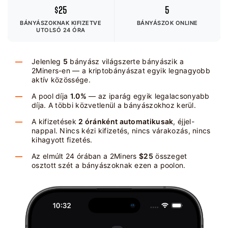
$25
5
BÁNYÁSZOKNAK KIFIZETVE
BÁNYÁSZOK ONLINE
UTOLSÓ 24 ÓRA
Jelenleg
5
bányász világszerte bányászik a
2Miners-en — a kriptobányászat egyik legnagyobb
aktív közössége.
A pool díja
1.0%
— az iparág egyik legalacsonyabb
díja. A többi közvetlenül a bányászokhoz kerül.
A kifizetések
2 óránként automatikusak
, éjjel-
nappal. Nincs kézi kifizetés, nincs várakozás, nincs
kihagyott fizetés.
Az elmúlt 24 órában a 2Miners
$25
összeget
osztott szét a bányászoknak ezen a poolon.