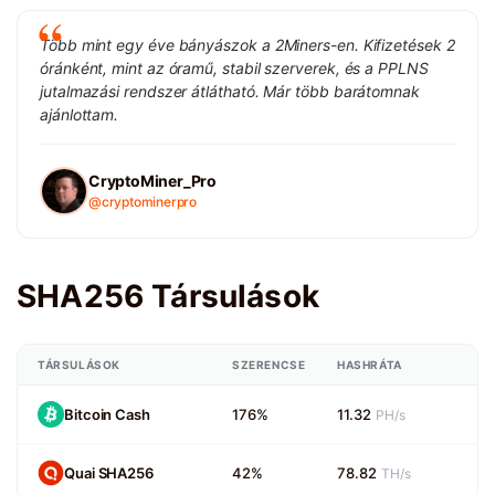
Több mint egy éve bányászok a 2Miners-en. Kifizetések 2
óránként, mint az óramű, stabil szerverek, és a PPLNS
jutalmazási rendszer átlátható. Már több barátomnak
ajánlottam.
CryptoMiner_Pro
@cryptominerpro
SHA256 Társulások
TÁRSULÁSOK
SZERENCSE
HASHRÁTA
Bitcoin Cash
176%
11.32
PH/s
Quai SHA256
42%
78.82
TH/s