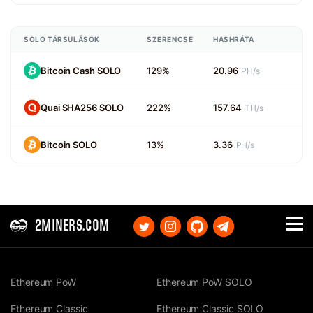
SOLO TÁRSULÁSOK
SZERENCSE
HASHRÁTA
Bitcoin Cash SOLO
129%
20.96
PH/s
Quai SHA256 SOLO
222%
157.64
TH/s
Bitcoin SOLO
13%
3.36
PH/s
2MINERS.COM
Ethereum PoW
Ethereum PoW SOLO
Ethereum Classic
Ethereum Classic SOLO