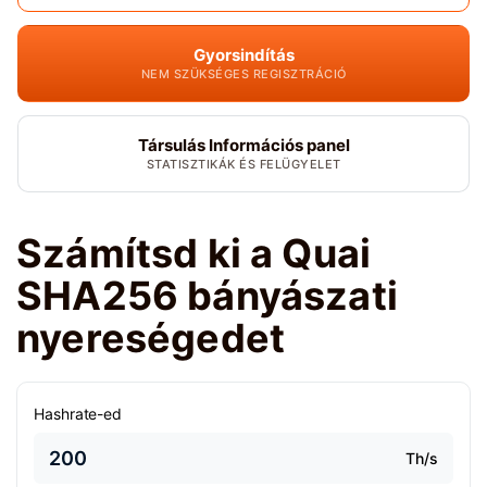
Gyorsindítás
NEM SZÜKSÉGES REGISZTRÁCIÓ
Társulás Információs panel
STATISZTIKÁK ÉS FELÜGYELET
Számítsd ki a Quai
SHA256 bányászati
nyereségedet
Hashrate-ed
Th/s