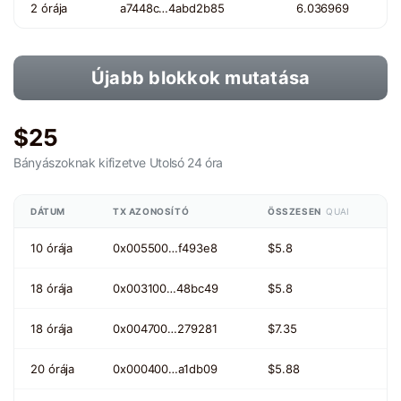
2 órája
a7448c…4abd2b85
6.036969
Újabb blokkok mutatása
$25
Bányászoknak kifizetve
Utolsó 24 óra
DÁTUM
TX AZONOSÍTÓ
ÖSSZESEN
QUAI
10 órája
0x005500…f493e8
$5.8
18 órája
0x003100…48bc49
$5.8
18 órája
0x004700…279281
$7.35
20 órája
0x000400…a1db09
$5.88