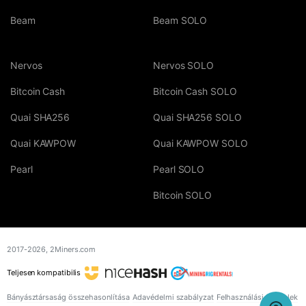
Beam
Beam SOLO
Nervos
Nervos SOLO
Bitcoin Cash
Bitcoin Cash SOLO
Quai SHA256
Quai SHA256 SOLO
Quai KAWPOW
Quai KAWPOW SOLO
Pearl
Pearl SOLO
Bitcoin SOLO
2017-2026,
2Miners.com
Teljesen kompatibilis
Bányásztársaság összehasonlítása
Adavédelmi szabályzat
Felhasználási feltételek