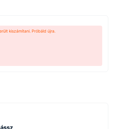
rült kiszámítani. Próbáld újra.
yássz