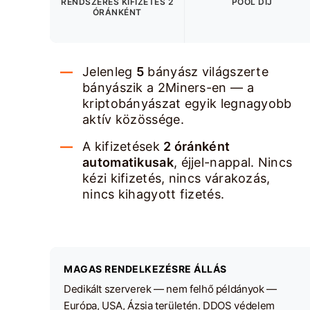
RENDSZERES KIFIZETÉS 2
POOL DÍJ
ÓRÁNKÉNT
Jelenleg
5
bányász világszerte
bányászik a 2Miners-en — a
kriptobányászat egyik legnagyobb
aktív közössége.
A kifizetések
2 óránként
automatikusak
, éjjel-nappal. Nincs
kézi kifizetés, nincs várakozás,
nincs kihagyott fizetés.
MAGAS RENDELKEZÉSRE ÁLLÁS
Dedikált szerverek — nem felhő példányok —
Európa, USA, Ázsia területén. DDOS védelem