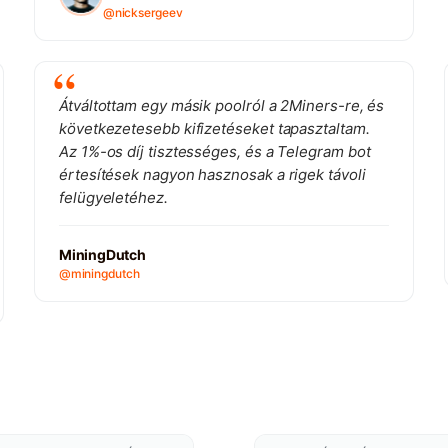
@nicksergeev
Átváltottam egy másik poolról a 2Miners-re, és
következetesebb kifizetéseket tapasztaltam.
Az 1%-os díj tisztességes, és a Telegram bot
értesítések nagyon hasznosak a rigek távoli
felügyeletéhez.
MiningDutch
@miningdutch