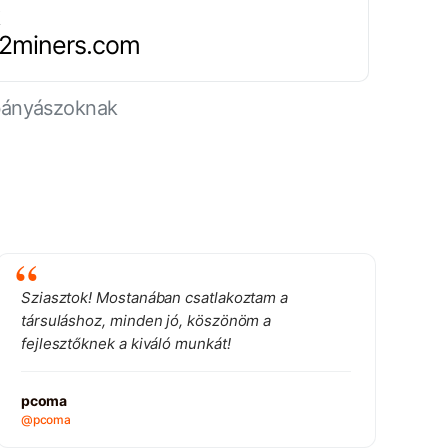
.2miners.com
 bányászoknak
Sziasztok! Mostanában csatlakoztam a
társuláshoz, minden jó, köszönöm a
fejlesztőknek a kiváló munkát!
pcoma
@pcoma