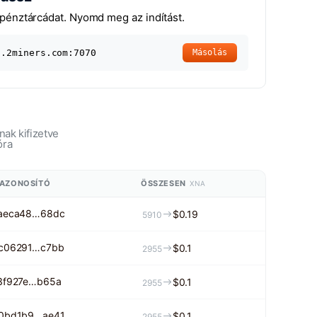
pénztárcádat. Nyomd meg az indítást.
a.2miners.com:7070
Másolás
ak kifizetve
óra
 AZONOSÍTÓ
ÖSSZESEN
XNA
aeca48…68dc
$0.19
5910
c06291…c7bb
$0.1
2955
3f927e…b65a
$0.1
2955
0bd1b9…ae41
$0.1
2955