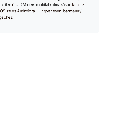
mailen
és a
2Miners mobilalkalmazáson
keresztül
iOS-re és Androidra — ingyenesen, bármennyi
géphez.