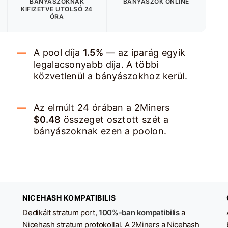
BÁNYÁSZOKNAK
BÁNYÁSZOK ONLINE
KIFIZETVE
UTOLSÓ 24
ÓRA
A pool díja
1.5%
— az iparág egyik
legalacsonyabb díja. A többi
közvetlenül a bányászokhoz kerül.
Az elmúlt 24 órában a 2Miners
$0.48
összeget osztott szét a
bányászoknak ezen a poolon.
NICEHASH KOMPATIBILIS
Dedikált stratum port,
100%-ban kompatibilis
a
Nicehash stratum protokollal. A 2Miners a Nicehash