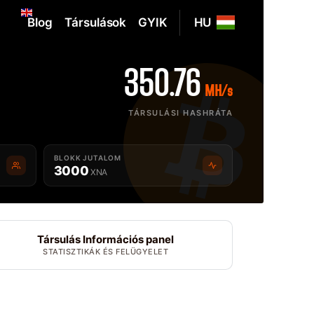
Blog
Társulások
GYIK
HU
350.76
MH/s
TÁRSULÁSI HASHRÁTA
BLOKK JUTALOM
3000
XNA
Társulás Információs panel
STATISZTIKÁK ÉS FELÜGYELET