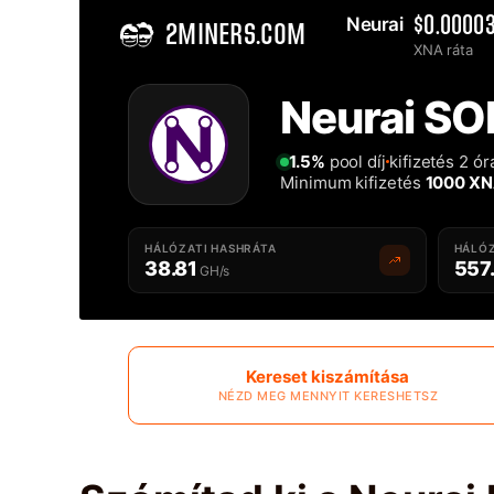
Neurai 
$0.0000
2MINERS.COM
XNA ráta
Home
Neurai SO
Solo Neurai XNA Bányásztársulás - 2Miners
1.5%
pool díj
kifizetés 2 ó
Minimum kifizetés
1000 X
HÁLÓZATI HASHRÁTA
HÁLÓZ
38.81
557
GH/s
Kereset kiszámítása
NÉZD MEG MENNYIT KERESHETSZ