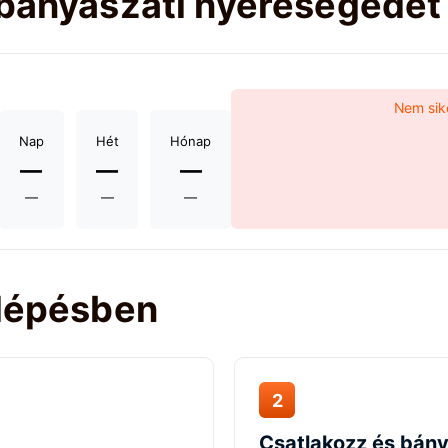
 bányászati nyereségedet
Nem sike
Nap
Hét
Hónap
—
—
—
—
—
—
 lépésben
2
Csatlakozz és bán