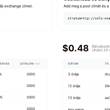
álj exchange címet.
Add meg a pool címét és a 
stratum+tcp://solo-xn
$0.48
Bányászokn
Utolsó 24 
RENCSE
JUTALOM
DÁTUM
TX
XNA
%
3000
3 órája
dc
3000
12 órája
06
 %
3000
13 órája
aa
%
3000
egy napja
b0