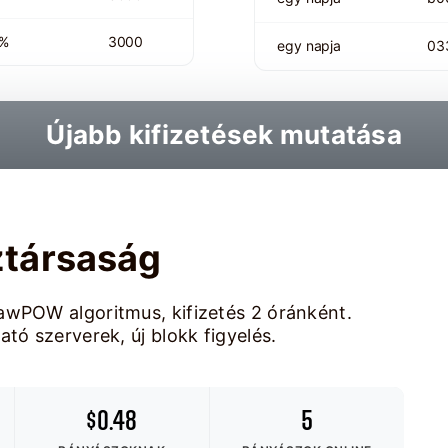
 %
3000
egy napja
03
Újabb kifizetések mutatása
ztársaság
awPOW algoritmus, kifizetés 2 óránként.
tó szerverek, új blokk figyelés.
$0.48
5