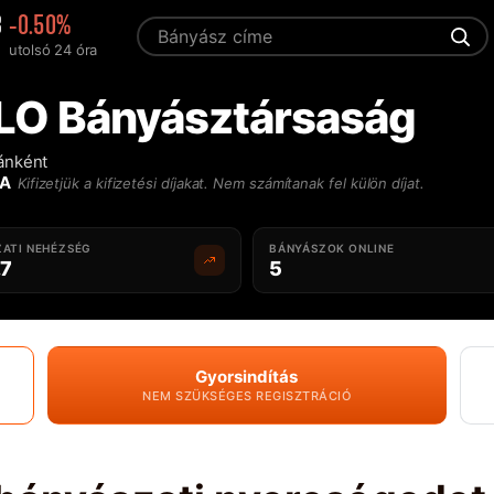
3
-0.50%
utolsó 24 óra
LO Bányásztársaság
ránként
NA
Kifizetjük a kifizetési díjakat. Nem számítanak fel külön díjat.
ATI NEHÉZSÉG
BÁNYÁSZOK ONLINE
.7
5
Gyorsindítás
NEM SZÜKSÉGES REGISZTRÁCIÓ