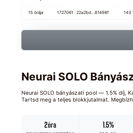
15 órája
1727061
22a2bd…81498f
143
Neurai SOLO Bányás
Neurai SOLO bányászati pool — 1.5% díj, K
Tartsd meg a teljes blokkjutalmat. Megbízha
2óra
1.5%