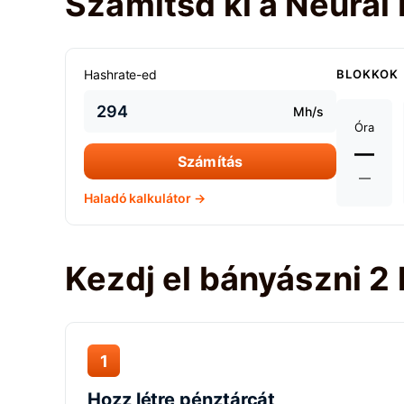
Számítsd ki a Neurai
Hashrate-ed
BLOKKOK
Mh/s
Óra
—
Számítás
—
Haladó kalkulátor →
Kezdj el bányászni 2
1
Hozz létre pénztárcát