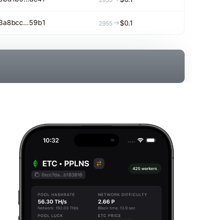
3a8bcc…59b1
$0.1
2955