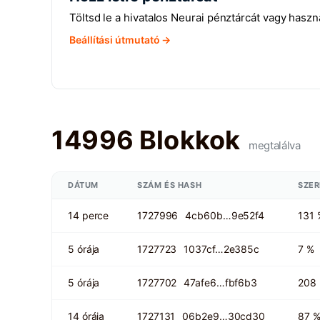
Töltsd le a hivatalos Neurai pénztárcát vagy haszn
Beállítási útmutató →
14996 Blokkok
megtalálva
DÁTUM
SZÁM ÉS HASH
SZE
14 perce
1727996
4cb60b…9e52f4
131 
5 órája
1727723
1037cf…2e385c
7 %
5 órája
1727702
47afe6…fbf6b3
208
14 órája
1727131
06b2e9…30cd30
87 