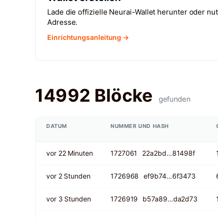
Lade die offizielle Neurai-Wallet herunter oder n
Adresse.
Einrichtungsanleitung →
14992 Blöcke
gefunden
DATUM
NUMMER UND HASH
vor 22 Minuten
1727061
22a2bd…81498f
vor 2 Stunden
1726968
ef9b74…6f3473
vor 3 Stunden
1726919
b57a89…da2d73