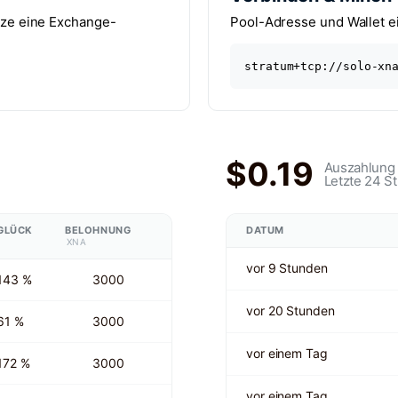
utze eine Exchange-
Pool-Adresse und Wallet e
stratum+tcp://solo-xn
$0.19
Auszahlung 
Letzte 24 S
GLÜCK
BELOHNUNG
DATUM
XNA
vor 9 Stunden
143 %
3000
vor 20 Stunden
61 %
3000
vor einem Tag
172 %
3000
vor einem Tag