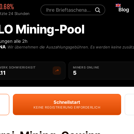
0.68%
Blog
etzte 24 Stunden
LO Mining-Pool
ungen alle 2h
XNA
Wir übernehmen die Auszahlungsgebühren. Es werden keine zusät
ERK SCHWIERIGKEIT
MINERS ONLINE
.11
5
Schnellstart
KEINE REGISTRIERUNG ERFORDERLICH