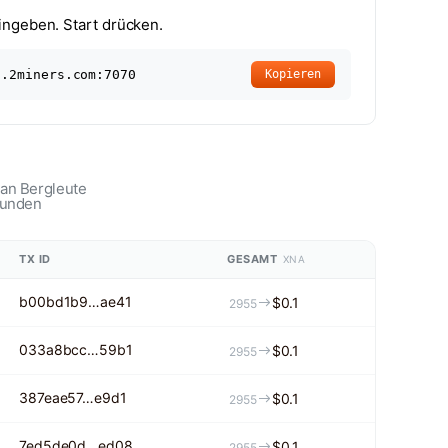
ingeben. Start drücken.
a.2miners.com:7070
Kopieren
an Bergleute
tunden
TX ID
GESAMT
XNA
b00bd1b9…ae41
$0.1
2955
033a8bcc…59b1
$0.1
2955
387eae57…e9d1
$0.1
2955
7ed5de0d…ed08
$0.1
2955