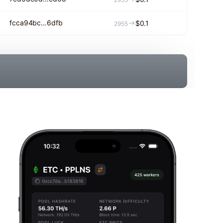
fcca94bc…6dfb
$0.1
2955