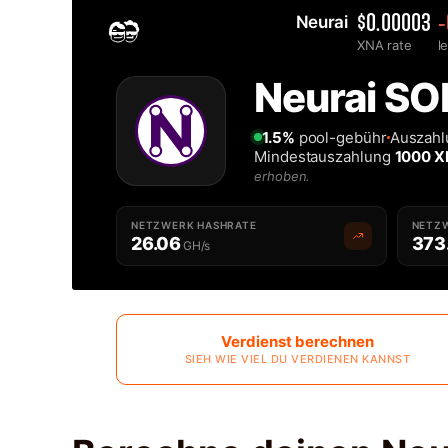
Neurai 
$0.00003
-
XNA rate
l
Home
2MINERS.COM
Neurai SO
Solo Neurai XNA Mining-Pool - 2Miners
1.5%
pool-gebühr
Auszahl
Mindestauszahlung
1000 
erhoben.
NETZWERK HASHRATE
NETZW
26.06
373
GH/s
Verdienst berechnen
SIEH WIE VIEL DU VERDIENEN KANNST