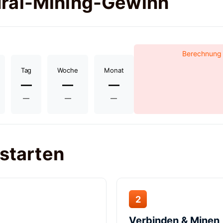
urai-Mining-Gewinn
Berechnung f
Tag
Woche
Monat
—
—
—
—
—
—
 starten
2
Verbinden & Minen