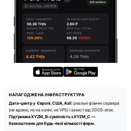
НАЛАГОДЖЕНА ІНФРАСТРУКТУРА
Дата-центр у Європі, США, Азії:
реальні фізичні сервера
(не вдома, не на коліні, не VPS) і захист від DDOS-атак.
Підтримка XYZM_B-сумісність з XYZM_C —
безкоштовно для будь-якої кількості ферм.