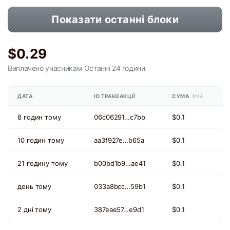
Показати останні блоки
$0.29
Виплачено учасникам
Останні 24 години
ДАТА
ID ТРАНЗАКЦІЇ
СУМА
XNA
8 годин тому
06c06291…c7bb
$0.1
10 годин тому
aa3f927e…b65a
$0.1
21 годину тому
b00bd1b9…ae41
$0.1
день тому
033a8bcc…59b1
$0.1
2 дні тому
387eae57…e9d1
$0.1