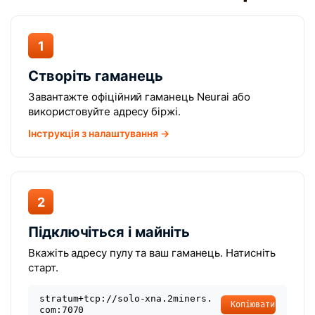
1
Створіть гаманець
Завантажте офіційний гаманець Neurai або
використовуйте адресу біржі.
Інструкція з налаштування →
2
Підключіться і майніть
Вкажіть адресу пулу та ваш гаманець. Натисніть
старт.
stratum+tcp://solo-xna.2miners.
Копіювати
com:7070