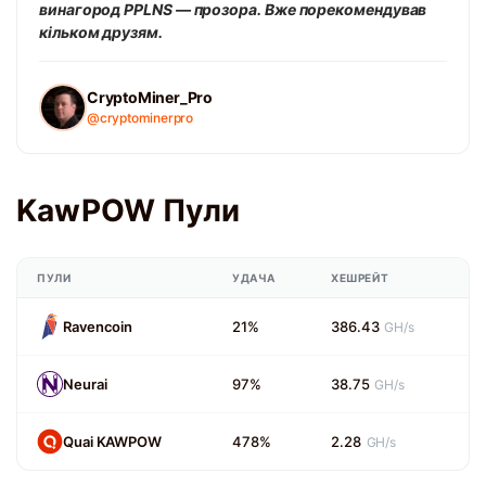
винагород PPLNS — прозора. Вже порекомендував
кільком друзям.
CryptoMiner_Pro
@cryptominerpro
KawPOW Пули
ПУЛИ
УДАЧА
ХЕШРЕЙТ
Ravencoin
21%
386.43
GH/s
Neurai
97%
38.75
GH/s
Quai KAWPOW
478%
2.28
GH/s