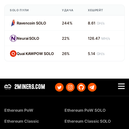
SOLO ПУЛИ
УДАЧА
ХЕШРЕЙТ
Ravencoin SOLO
244%
8.61
GH/s
Neurai SOLO
22%
126.47
MH/s
Quai KAWPOW SOLO
26%
5.14
GH/s
2MINERS.COM
Ethereum PoW
Ethereum PoW SOLO
Ethereum Classic
Ethereum Classic SOLO