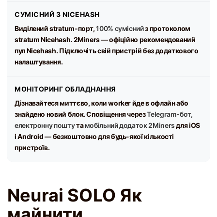
СУМІСНИЙ З NICEHASH
Виділений stratum-порт,
100% сумісний
з протоколом
stratum Nicehash. 2Miners — офіційно рекомендований
пул Nicehash. Підключіть свій пристрій без додаткового
налаштування.
МОНІТОРИНГ ОБЛАДНАННЯ
Дізнавайтеся миттєво, коли worker йде в офлайн або
знайдено новий блок. Сповіщення через
Telegram-бот,
електронну пошту
та
мобільний додаток 2Miners
для iOS
і Android — безкоштовно для будь-якої кількості
пристроїв.
Neurai SOLO Як
майнити