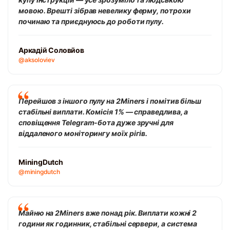
мовою. Врешті зібрав невелику ферму, потрохи
починаю та приєднуюсь до роботи пулу.
Аркадій Соловйов
@aksoloviev
Перейшов з іншого пулу на 2Miners і помітив більш
стабільні виплати. Комісія 1% — справедлива, а
сповіщення Telegram-бота дуже зручні для
віддаленого моніторингу моїх рігів.
MiningDutch
@miningdutch
Майню на 2Miners вже понад рік. Виплати кожні 2
години як годинник, стабільні сервери, а система