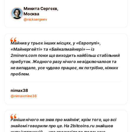
Микита Сергєєв,
Москва
@nicksergeev
Майнив у трьох інших місцях, у «Європулі»,
«Майнергейті» та «Байкалмайнері» — із
2miners.com поки що виходить найбільш стабільний
прибуток. Жодного разу нічого не відключалося та
не випадало, усе чудово працює, як потрібно, ніяких
проблем.
nimax38
@nimaxmine38
Раніше нічого не знав про майнінг, крім того, що всі
знайомі говорили про це. На 2bitcoins.ru знайшов
купу інструкцій — усе зрозуміло та людською