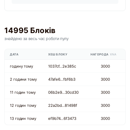
14995 Блоків
знайдено
за весь час
роботи пулу
ДАТА
ХЕШ БЛОКУ
НАГОРОДА
XNA
годину тому
1037cf…2e385c
3000
2 години тому
47afe6…fbf6b3
3000
11 годин тому
06b2e9…30cd30
3000
12 годин тому
22a2bd…81498f
3000
13 годин тому
ef9b74…6f3473
3000