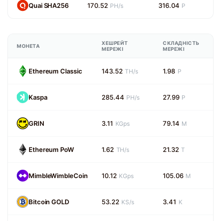
Quai SHA256
170.52
316.04
PH/s
P
ХЕШРЕЙТ
СКЛАДНІСТЬ
МОНЕТА
МЕРЕЖІ
МЕРЕЖІ
Ethereum Classic
143.52
1.98
TH/s
P
Kaspa
285.44
27.99
PH/s
P
GRIN
3.11
79.14
KGps
M
Ethereum PoW
1.62
21.32
TH/s
T
MimbleWimbleCoin
10.12
105.06
KGps
M
Bitcoin GOLD
53.22
3.41
KS/s
K