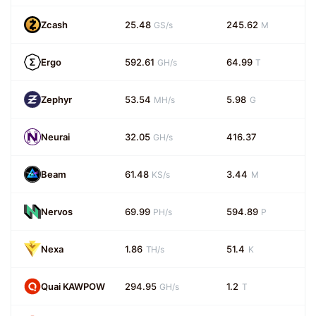
Zcash
25.48
245.62
GS/s
M
Ergo
592.61
64.99
GH/s
T
Zephyr
53.54
5.98
MH/s
G
Neurai
32.05
416.37
GH/s
Beam
61.48
3.44
KS/s
M
Nervos
69.99
594.89
PH/s
P
Nexa
1.86
51.4
TH/s
K
Quai KAWPOW
294.95
1.2
GH/s
T