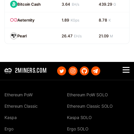
Bitcoin Cash
3.64
439.29
EH/s
G
Aeternity
1.89
8.78
KGps
K
Pearl
26.47
21.09
EH/s
M
2MINERS.COM
Ethereum PoW
Ethereum PoW SOLO
Ethereum Classic
Ethereum Classic SOLO
Kaspa
Kaspa SOLO
Ergo
Ergo SOLO