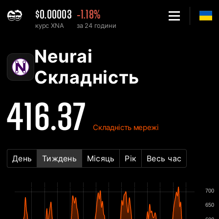
$0.00003
-1.18%
курс XNA
за 24 години
Home
Neurai XNA Графік складності мережі - 2Miners
Neurai
Складність
416.37
Складність мережі
День
Тиждень
Місяць
Рік
Весь час
700
650