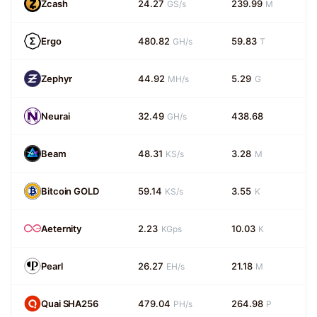
Zcash
24.27
239.99
GS/s
M
Ergo
480.82
59.83
GH/s
T
Zephyr
44.92
5.29
MH/s
G
Neurai
32.49
438.68
GH/s
Beam
48.31
3.28
KS/s
M
Bitcoin GOLD
59.14
3.55
KS/s
K
Aeternity
2.23
10.03
KGps
K
Pearl
26.27
21.18
EH/s
M
Quai SHA256
479.04
264.98
PH/s
P