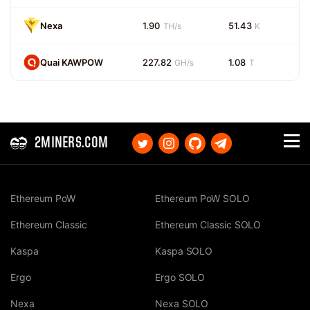
Nexa
1.90
51.43
TH/s
K
Quai KAWPOW
227.82
1.08
GH/s
T
2MINERS.COM
Ethereum PoW
Ethereum PoW SOLO
Ethereum Classic
Ethereum Classic SOLO
Kaspa
Kaspa SOLO
Ergo
Ergo SOLO
Nexa
Nexa SOLO