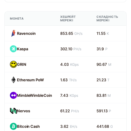
ХЕШРЕЙТ
СКЛАДНІСТЬ
МОНЕТА
МЕРЕЖІ
МЕРЕЖІ
Ravencoin
853.65
11.55
GH/s
K
Kaspa
302.10
31.9
PH/s
P
GRIN
4.03
90.67
KGps
M
Ethereum PoW
1.63
21.23
TH/s
T
MimbleWimbleCoin
7.43
83.81
KGps
M
Nervos
61.22
591.13
PH/s
P
Bitcoin Cash
3.62
441.68
EH/s
G