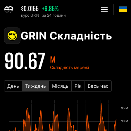
$0.0155
+6.85%
курс GRIN
за 24 години
Home
GRIN Графік складності мережі - 2Miners
GRIN Складність
90.67
M
Складність мережі
День
Тиждень
Місяць
Рік
Весь час
95 M
90 M