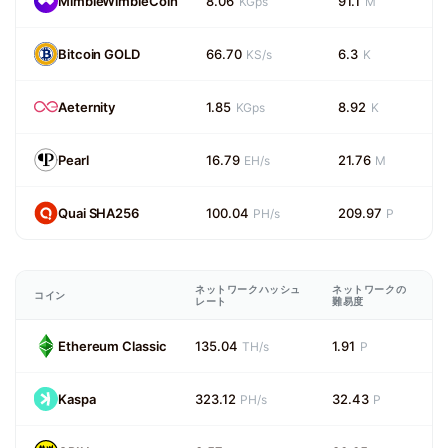
MimbleWimbleCoin
8.06
91.1
KGps
M
Bitcoin GOLD
66.70
6.3
KS/s
K
Aeternity
1.85
8.92
KGps
K
Pearl
16.79
21.76
EH/s
M
Quai SHA256
100.04
209.97
PH/s
P
ネットワークハッシュ
ネットワークの
コイン
レート
難易度
Ethereum Classic
135.04
1.91
TH/s
P
Kaspa
323.12
32.43
PH/s
P