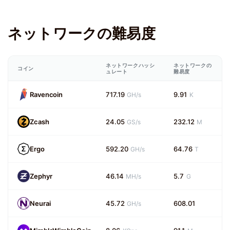
ネットワークの難易度
ネットワークハッシ
ネットワークの
コイン
ュレート
難易度
Ravencoin
717.19
9.91
GH/s
K
Zcash
24.05
232.12
GS/s
M
Ergo
592.20
64.76
GH/s
T
Zephyr
46.14
5.7
MH/s
G
Neurai
45.72
608.01
GH/s