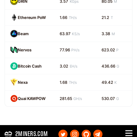
GRIN
3.57
80.05
KGps
M
Ethereum PoW
1.66
21.2
TH/s
T
Beam
63.97
3.38
KS/s
M
Nervos
77.96
623.02
PH/s
P
Bitcoin Cash
3.02
436.66
EH/s
G
Nexa
1.68
49.42
TH/s
K
Quai KAWPOW
281.65
530.07
GH/s
G
2MINERS.COM