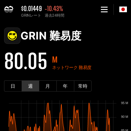
$0.01449
-10.43%
GRINレート
過去24時間
Home
GRIN ネットワーク難易度グラフ - 2Miners
GRIN 難易度
80.05
M
ネットワーク 難易度
日
週
月
年
常時
95 M
90 M
85 M