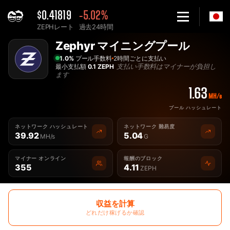
$0.41819
-5.02%
ZEPHレート
過去24時間
Home
Zephyr マイニングプール
最高の Zephyr ZEPH マイニングプール - 2Miners
1.0%
プール手数料
2時間ごとに支払い
支払い手数料はマイナーが負担し
最小支払額
0.1 ZEPH
ます
1.63
MH/s
プール ハッシュレート
ネットワーク ハッシュレート
ネットワーク 難易度
39.92
5.04
MH/s
G
マイナー オンライン
報酬のブロック
355
4.11
ZEPH
収益を計算
どれだけ稼げるか確認