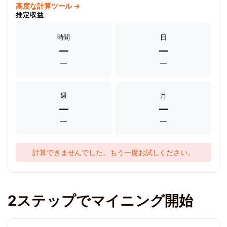
高度な計算ツール →
推定収益
時間
日
—
—
—
—
週
月
—
—
—
—
計算できませんでした。もう一度お試しください。
2ステップでマイニング開始