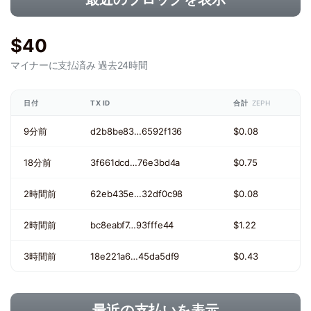
$40
マイナーに支払済み
過去24時間
日付
TX ID
合計
ZEPH
9分前
d2b8be83…6592f136
$0.08
18分前
3f661dcd…76e3bd4a
$0.75
2時間前
62eb435e…32df0c98
$0.08
2時間前
bc8eabf7…93fffe44
$1.22
3時間前
18e221a6…45da5df9
$0.43
最近の支払いを表示