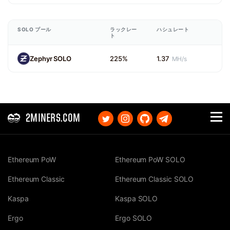
SOLO プール
ラックレー
ハシュレート
ト
Zephyr SOLO
225%
1.37
MH/s
2MINERS.COM
Ethereum PoW
Ethereum PoW SOLO
Ethereum Classic
Ethereum Classic SOLO
Kaspa
Kaspa SOLO
Ergo
Ergo SOLO