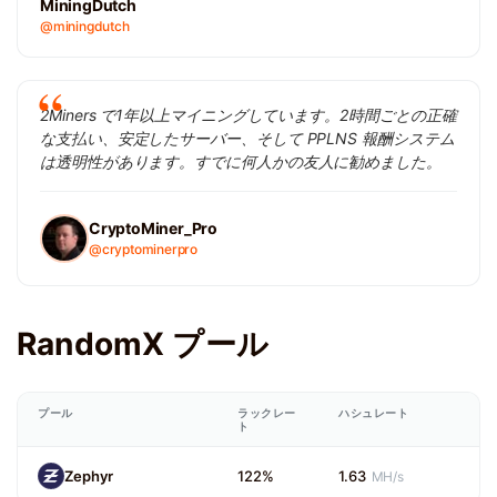
MiningDutch
@miningdutch
2Miners で1年以上マイニングしています。2時間ごとの正確
な支払い、安定したサーバー、そして PPLNS 報酬システム
は透明性があります。すでに何人かの友人に勧めました。
CryptoMiner_Pro
@cryptominerpro
RandomX プール
プール
ラックレー
ハシュレート
ト
Zephyr
122%
1.63
MH/s