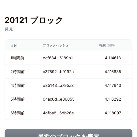
20121 ブロック
発見
日付
ブロックハッシュ
報酬
ZEPH
1時間前
ecf684…5189b1
4.114613
2時間前
c37592…b9192a
4.116635
4時間前
e85143…a795a3
4.117643
5時間前
04ac0d…e86055
4.116292
6時間前
4dfba8…6db26e
4.118097
最近のブロックを表示