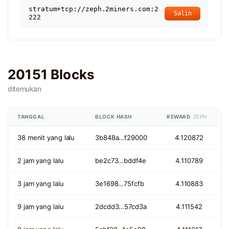
stratum+tcp://zeph.2miners.com:2
Salin
222
20151 Blocks
ditemukan
TANGGAL
BLOCK HASH
REWARD
ZEPH
38 menit yang lalu
3b848a…f29000
4.120872
2 jam yang lalu
be2c73…bddf4e
4.110789
3 jam yang lalu
3e1698…75fcfb
4.110883
9 jam yang lalu
2dcdd3…57cd3a
4.111542