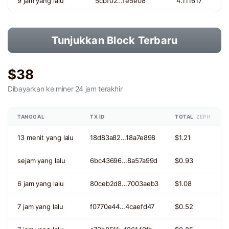
9 jam yang lalu
5cbf02…fe5e08
4.111617
Tunjukkan Block Terbaru
$38
Dibayarkan ke miner
24 jam terakhir
TANGGAL
TX ID
TOTAL
ZEPH
13 menit yang lalu
18d83a82…18a7e898
$1.21
sejam yang lalu
6bc43696…8a57a99d
$0.93
6 jam yang lalu
80ceb2d8…7003aeb3
$1.08
7 jam yang lalu
f0770e44…4caefd47
$0.52