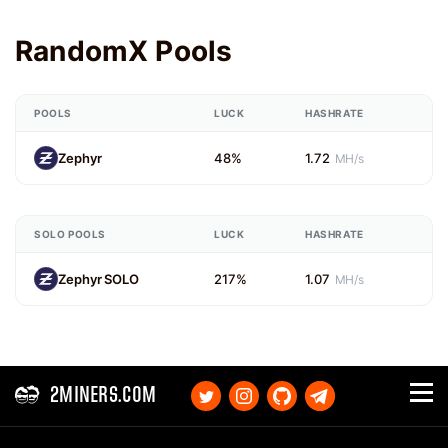
RandomX Pools
POOLS
LUCK
HASHRATE
Zephyr
48%
1.72
MH/s
SOLO POOLS
LUCK
HASHRATE
Zephyr SOLO
217%
1.07
MH/s
2MINERS.COM