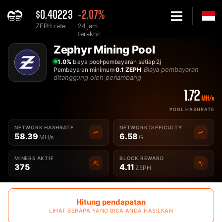
$0.40223
-2.07%
ZEPH rate
24 jam
terakhir
Home
Zephyr Mining Pool
Mining Pool Zephyr ZEPH Terbaik - 2Miners
1.0%
biaya pool
pembayaran setiap 2j
Biaya pembayaran
Pembayaran minimum
0.1 ZEPH
ditanggung oleh penambang
1.72
MH/s
POOL HASHRATE
NETWORK HASHRATE
NETWORK DIFFICULTY
58.39
6.58
MH/s
G
MINERS AKTIF
BLOCK REWARD
375
4.11
ZEPH
Hitung pendapatan
LIHAT BERAPA YANG BISA ANDA HASILKAN