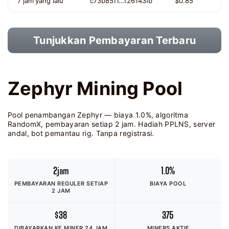
7 jam yang lalu
c73b8511…f26143fb
$0.85
Tunjukkan Pembayaran Terbaru
Zephyr Mining Pool
Pool penambangan Zephyr — biaya 1.0%, algoritma
RandomX, pembayaran setiap 2 jam. Hadiah PPLNS, server
andal, bot pemantau rig. Tanpa registrasi.
2jam
1.0%
PEMBAYARAN REGULER SETIAP
BIAYA POOL
2 JAM
$38
375
DIBAYARKAN KE MINER
24 JAM
MINERS AKTIF