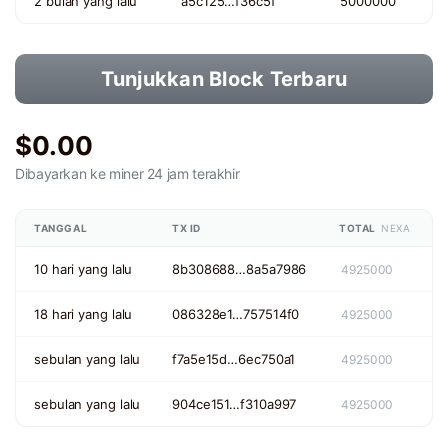
2 bulan yang lalu
a5c125…f36c5f
5000000
Tunjukkan Block Terbaru
$0.00
Dibayarkan ke miner
24 jam terakhir
TANGGAL
TX ID
TOTAL
NEXA
10 hari yang lalu
8b308688…8a5a7986
4925000
18 hari yang lalu
086328e1…757514f0
4925000
sebulan yang lalu
f7a5e15d…6ec750a1
4925000
sebulan yang lalu
904ce151…f310a997
4925000