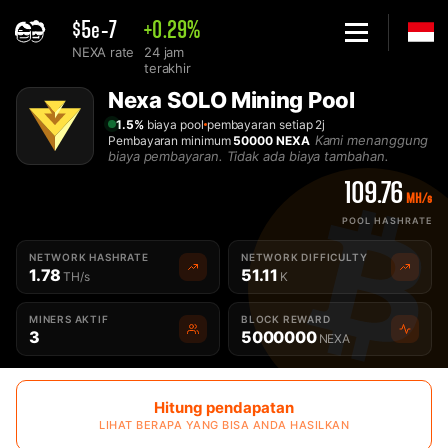
$5e-7
+0.29%
NEXA rate
24 jam
terakhir
Home
Nexa SOLO Mining Pool
Indonesian Mining Pool Nexa Solo - 2Miners
1.5%
biaya pool
pembayaran setiap 2j
Kami menanggung
Pembayaran minimum
50000 NEXA
biaya pembayaran. Tidak ada biaya tambahan.
109.76
MH/s
POOL HASHRATE
NETWORK HASHRATE
NETWORK DIFFICULTY
1.78
51.11
TH/s
K
MINERS AKTIF
BLOCK REWARD
3
5000000
NEXA
Hitung pendapatan
LIHAT BERAPA YANG BISA ANDA HASILKAN