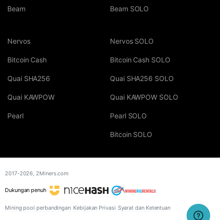
Beam
Beam SOLO
Nervos
Nervos SOLO
Bitcoin Cash
Bitcoin Cash SOLO
Quai SHA256
Quai SHA256 SOLO
Quai KAWPOW
Quai KAWPOW SOLO
Pearl
Pearl SOLO
Bitcoin SOLO
2017-2026,
2Miners.com
Dukungan penuh
Mining pool perbandingan
Kebijakan Privasi
Syarat dan Ketentuan