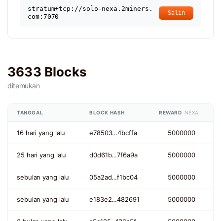
stratum+tcp://solo-nexa.2miners.
Salin
com:7070
3633 Blocks
ditemukan
TANGGAL
BLOCK HASH
REWARD
NEXA
16 hari yang lalu
e78503…4bcffa
5000000
25 hari yang lalu
d0d61b…7f6a9a
5000000
sebulan yang lalu
05a2ad…f1bc04
5000000
sebulan yang lalu
e183e2…482691
5000000