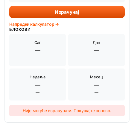
Израчунај
Напредни калкулатор →
БЛОКОВИ
Сат
Дан
—
—
—
—
Недеља
Месец
—
—
—
—
Није могуће израчунати. Покушајте поново.