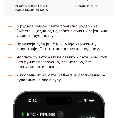
∞
0
PLAĆENO RUDARIMA
RUDARI ONLINE
POSLEDNJIH 24 SATA
0
рудара широм света тренутно рудари на
2Miners — једна од највећих активних заједница
у крипто рударству.
Провизија пула је
1.5%
— међу најнижим у
индустрији. Остатак иде директно рударима.
Исплате су
аутоматске сваких 2 сата
, нон-стоп.
Без ручног повлачења, без чекања, без
пропуштених исплата.
У последњих 24 сата, 2Miners је расподелио
∞
рударима на овом пулу.