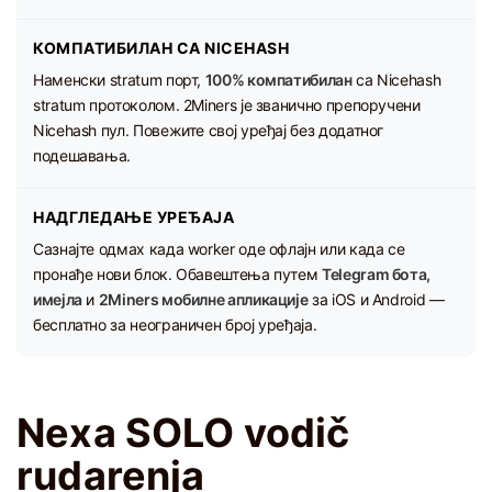
КОМПАТИБИЛАН СА NICEHASH
Наменски stratum порт,
100% компатибилан
са Nicehash
stratum протоколом. 2Miners је званично препоручени
Nicehash пул. Повежите свој уређај без додатног
подешавања.
НАДГЛЕДАЊЕ УРЕЂАЈА
Сазнајте одмах када worker оде офлајн или када се
пронађе нови блок. Обавештења путем
Telegram бота,
имејла
и
2Miners мобилне апликације
за iOS и Android —
бесплатно за неограничен број уређаја.
Nexa SOLO vodič
rudarenja