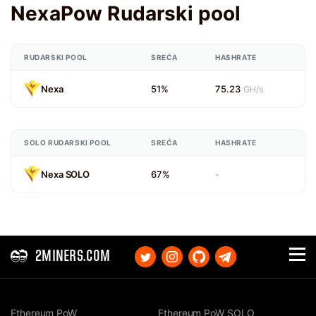
NexaPow Rudarski pool
RUDARSKI POOL
SREĆA
HASHRATE
Nexa
51%
75.23
GH/s
SOLO RUDARSKI POOL
SREĆA
HASHRATE
Nexa SOLO
67%
-
2MINERS.COM
Ethereum PoW
Ethereum PoW SOLO