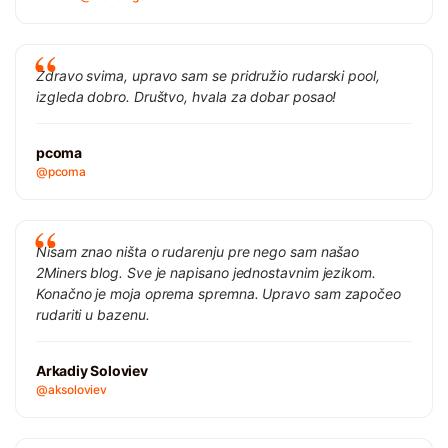
Zdravo svima, upravo sam se pridružio rudarski pool,
izgleda dobro. Društvo, hvala za dobar posao!
pcoma
@pcoma
Nisam znao ništa o rudarenju pre nego sam našao
2Miners blog. Sve je napisano jednostavnim jezikom.
Konačno je moja oprema spremna. Upravo sam započeo
rudariti u bazenu.
Arkadiy Soloviev
@aksoloviev