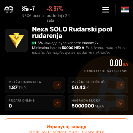
$5e-7
-3.97%
NEXA ocena
poslednja 24
sata
Home
Nexa SOLO Rudarski pool
Solo Nexa rudarski pool za rudarenje - 2Miners
rudarenja
1.5%
накнада пула
исплате сваких 2ч
Pokrivamo naknade za
Minimalna isplata
50000 NEXA
isplate. Ne naplaćuju se dodatne naknade.
0.00
H/s
HASHRATE RUDARSKI POOL
MREŽA HASHRATEA
MREŽNE POTEŠKOĆE
1.87
50.43
TH/s
K
RUDARI ONLINE
NAGRADA BLOKA
0
5000000
NEXA
Израчунај зараду
ПОГЛЕДАЈТЕ КОЛИКО МОЖЕТЕ ЗАРАДИТИ