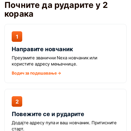
Почните да рударите у 2
корака
1
Направите новчаник
Преузмите званични Nexa новчаник или
користите адресу мењачнице.
Водич за подешавање →
2
Повежите се и рударите
Додајте адресу пула и ваш новчаник. Притисните
старт.