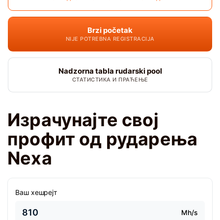
Brzi početak
NIJE POTREBNA REGISTRACIJA
Nadzorna tabla rudarski pool
СТАТИСТИКА И ПРАЋЕЊЕ
Израчунајте свој
профит од рударења
Nexa
Ваш хешрејт
Mh/s