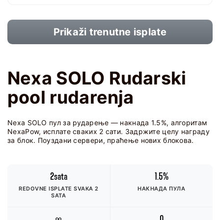
Prikaži trenutne isplate
Nexa SOLO Rudarski
pool rudarenja
Nexa SOLO пул за рударење — накнада 1.5%, алгоритам
NexaPow, исплате сваких 2 сати. Задржите целу награду
за блок. Поуздани сервери, праћење нових блокова.
2sata
1.5%
REDOVNE ISPLATE SVAKA 2
НАКНАДА ПУЛА
SATA