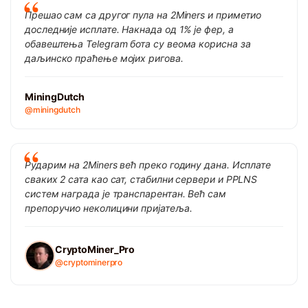
Прешао сам са другог пула на 2Miners и приметио
доследније исплате. Накнада од 1% је фер, а
обавештења Telegram бота су веома корисна за
даљинско праћење мојих ригова.
MiningDutch
@miningdutch
Рударим на 2Miners већ преко годину дана. Исплате
сваких 2 сата као сат, стабилни сервери и PPLNS
систем награда је транспарентан. Већ сам
препоручио неколицини пријатеља.
CryptoMiner_Pro
@cryptominerpro