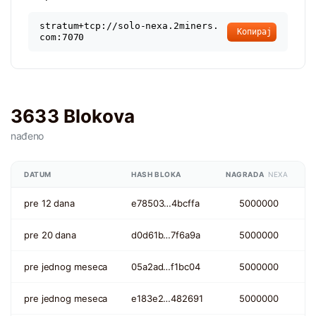
stratum+tcp://solo-nexa.2miners.
Копирај
com:7070
3633 Blokova
nađeno
DATUM
HASH BLOKA
NAGRADA
NEXA
pre 12 dana
e78503…4bcffa
5000000
pre 20 dana
d0d61b…7f6a9a
5000000
pre jednog meseca
05a2ad…f1bc04
5000000
pre jednog meseca
e183e2…482691
5000000