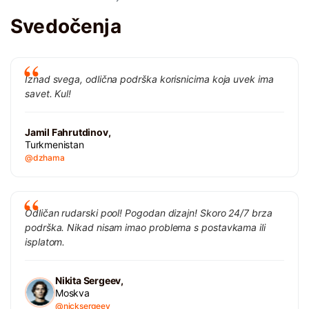
Svedočenja
Iznad svega, odlična podrška korisnicima koja uvek ima
savet. Kul!
Jamil Fahrutdinov,
Turkmenistan
@dzhama
Odličan rudarski pool! Pogodan dizajn! Skoro 24/7 brza
podrška. Nikad nisam imao problema s postavkama ili
isplatom.
Nikita Sergeev,
Moskva
@nicksergeev