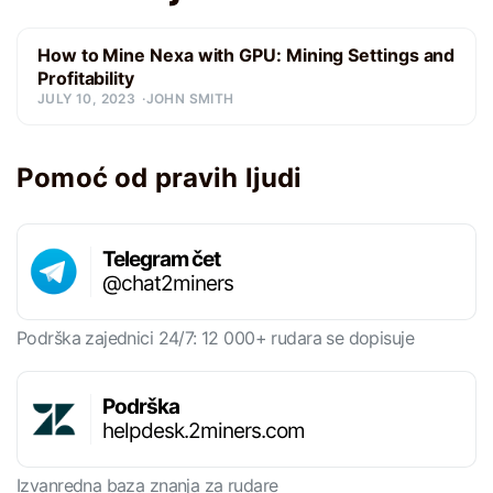
How to Mine Nexa with GPU: Mining Settings and
Profitability
JULY 10, 2023
JOHN SMITH
Pomoć od pravih ljudi
Telegram čet
@chat2miners
Podrška zajednici 24/7: 12 000+ rudara se dopisuje
Podrška
helpdesk.2miners.com
Izvanredna baza znanja za rudare