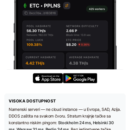
VISOKA DOSTUPNOST
Namenski serveri — ne cloud instance — u Evropa, SAD, Azija.
DDOS zaštita na svakom čvoru. Stratum krajnje tačke sa
konstantno niskim pingom:
Stockholm 24 ms, Helsinki 30
ms, Warsaw 31 ms, Berlin 34 ms.
Bez jedinstvene tačke