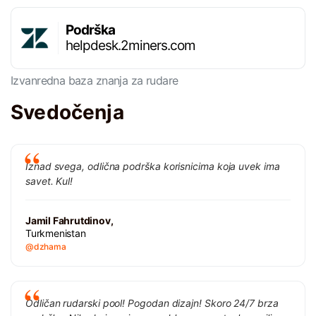
Podrška
helpdesk.2miners.com
Izvanredna baza znanja za rudare
Svedočenja
Iznad svega, odlična podrška korisnicima koja uvek ima
savet. Kul!
Jamil Fahrutdinov,
Turkmenistan
@dzhama
Odličan rudarski pool! Pogodan dizajn! Skoro 24/7 brza