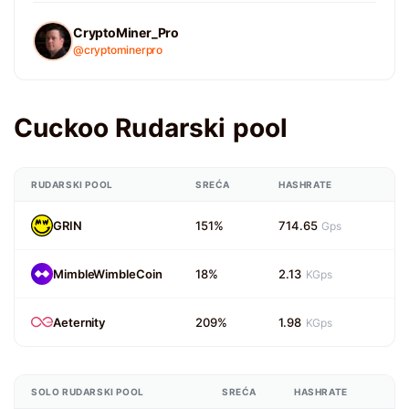
CryptoMiner_Pro
@cryptominerpro
Cuckoo Rudarski pool
RUDARSKI POOL
SREĆA
HASHRATE
GRIN
151%
714.65
Gps
MimbleWimbleCoin
18%
2.13
KGps
Aeternity
209%
1.98
KGps
SOLO RUDARSKI POOL
SREĆA
HASHRATE