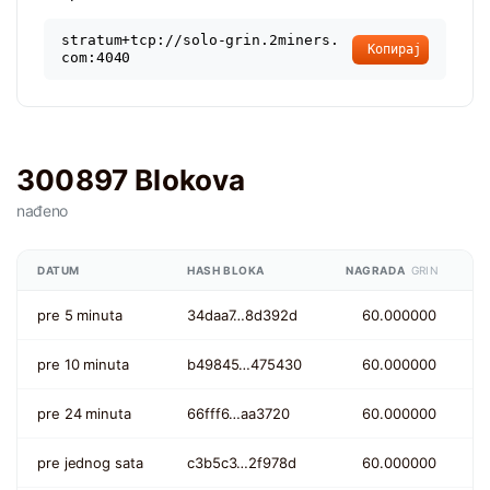
stratum+tcp://solo-grin.2miners.
Копирај
com:4040
300897 Blokova
nađeno
DATUM
HASH BLOKA
NAGRADA
GRIN
pre 5 minuta
34daa7…8d392d
60.000000
pre 10 minuta
b49845…475430
60.000000
pre 24 minuta
66fff6…aa3720
60.000000
pre jednog sata
c3b5c3…2f978d
60.000000