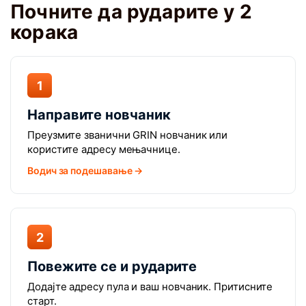
Почните да рударите у 2
корака
1
Направите новчаник
Преузмите званични GRIN новчаник или
користите адресу мењачнице.
Водич за подешавање →
2
Повежите се и рударите
Додајте адресу пула и ваш новчаник. Притисните
старт.