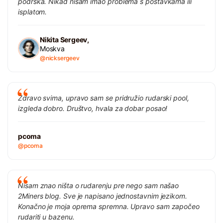
podrška. Nikad nisam imao problema s postavkama ili
isplatom.
Nikita Sergeev,
Moskva
@nicksergeev
Zdravo svima, upravo sam se pridružio rudarski pool,
izgleda dobro. Društvo, hvala za dobar posao!
pcoma
@pcoma
Nisam znao ništa o rudarenju pre nego sam našao
2Miners blog. Sve je napisano jednostavnim jezikom.
Konačno je moja oprema spremna. Upravo sam započeo
rudariti u bazenu.