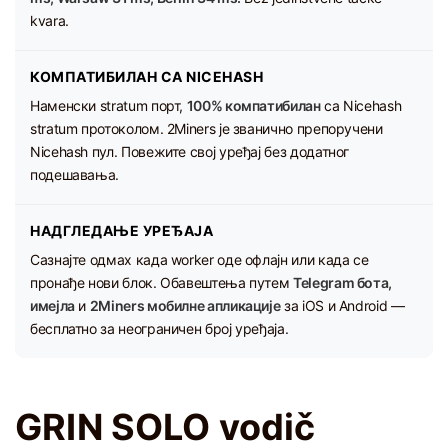
kvara.
КОМПАТИБИЛАН СА NICEHASH
Наменски stratum порт,
100% компатибилан
са Nicehash
stratum протоколом. 2Miners је званично препоручени
Nicehash пул. Повежите свој уређај без додатног
подешавања.
НАДГЛЕДАЊЕ УРЕЂАЈА
Сазнајте одмах када worker оде офлајн или када се
пронађе нови блок. Обавештења путем
Telegram бота,
имејла
и
2Miners мобилне апликације
за iOS и Android —
бесплатно за неограничен број уређаја.
GRIN SOLO vodič