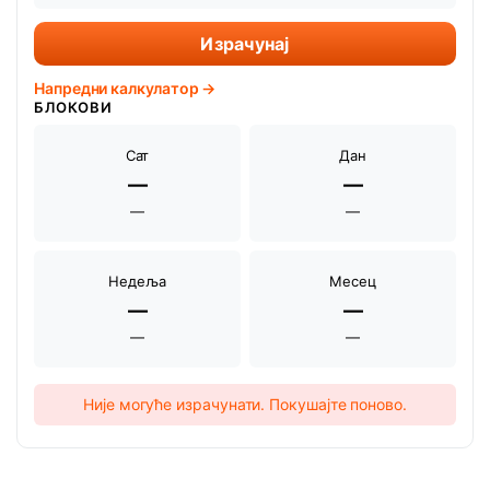
Израчунај
Напредни калкулатор →
БЛОКОВИ
Сат
Дан
—
—
—
—
Недеља
Месец
—
—
—
—
Није могуће израчунати. Покушајте поново.