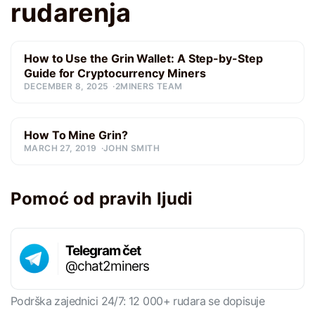
rudarenja
How to Use the Grin Wallet: A Step-by-Step
Guide for Cryptocurrency Miners
DECEMBER 8, 2025
2MINERS TEAM
How To Mine Grin?
MARCH 27, 2019
JOHN SMITH
Pomoć od pravih ljudi
Telegram čet
@chat2miners
Podrška zajednici 24/7: 12 000+ rudara se dopisuje