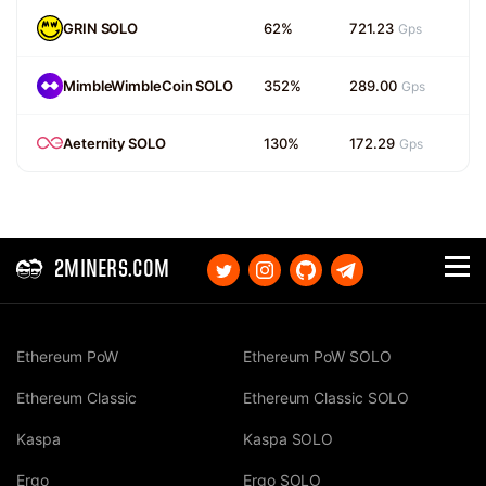
GRIN SOLO
62%
721.23
Gps
MimbleWimbleCoin SOLO
352%
289.00
Gps
Aeternity SOLO
130%
172.29
Gps
2MINERS.COM
Ethereum PoW
Ethereum PoW SOLO
Ethereum Classic
Ethereum Classic SOLO
Kaspa
Kaspa SOLO
Ergo
Ergo SOLO