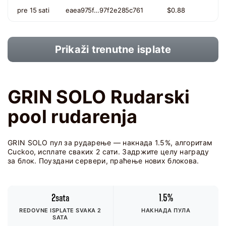
pre 15 sati
eaea975f…97f2e285c761
$0.88
Prikaži trenutne isplate
GRIN SOLO Rudarski
pool rudarenja
GRIN SOLO пул за рударење — накнада 1.5%, алгоритам
Cuckoo, исплате сваких 2 сати. Задржите целу награду
за блок. Поуздани сервери, праћење нових блокова.
2sata
1.5%
REDOVNE ISPLATE SVAKA 2
НАКНАДА ПУЛА
SATA