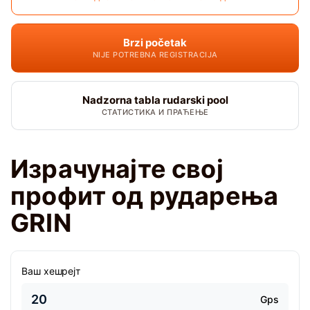
Brzi početak
NIJE POTREBNA REGISTRACIJA
Nadzorna tabla rudarski pool
СТАТИСТИКА И ПРАЋЕЊЕ
Израчунајте свој
профит од рударења
GRIN
Ваш хешрејт
Gps