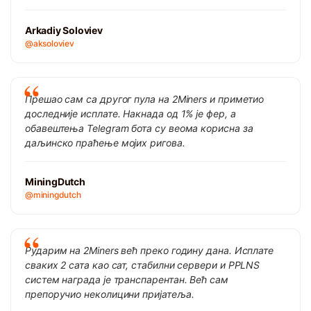
Arkadiy Soloviev
@aksoloviev
Прешао сам са другог пула на 2Miners и приметио
доследније исплате. Накнада од 1% је фер, а
обавештења Telegram бота су веома корисна за
даљинско праћење мојих ригова.
MiningDutch
@miningdutch
Рударим на 2Miners већ преко годину дана. Исплате
сваких 2 сата као сат, стабилни сервери и PPLNS
систем награда је транспарентан. Већ сам
препоручио неколицини пријатеља.