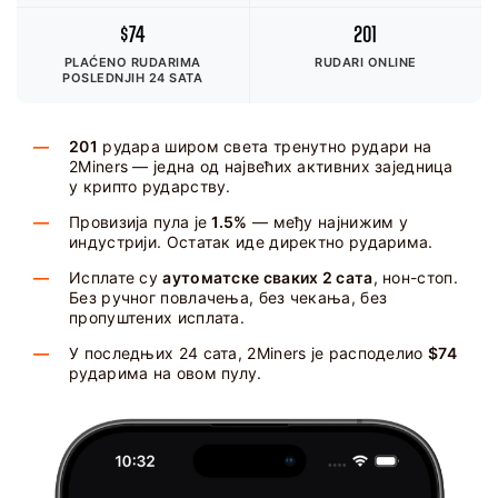
$74
201
PLAĆENO RUDARIMA
RUDARI ONLINE
POSLEDNJIH 24 SATA
201
рудара широм света тренутно рудари на
2Miners — једна од највећих активних заједница
у крипто рударству.
Провизија пула је
1.5%
— међу најнижим у
индустрији. Остатак иде директно рударима.
Исплате су
аутоматске сваких 2 сата
, нон-стоп.
Без ручног повлачења, без чекања, без
пропуштених исплата.
У последњих 24 сата, 2Miners је расподелио
$74
рударима на овом пулу.