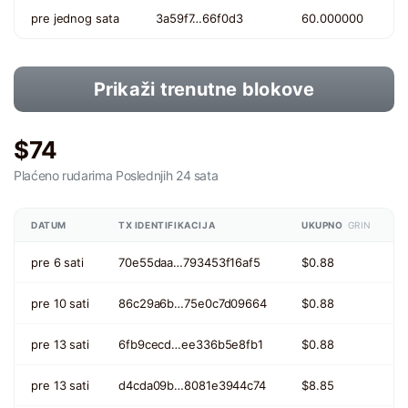
pre jednog sata
3a59f7…66f0d3
60.000000
Prikaži trenutne blokove
$74
Plaćeno rudarima
Poslednjih 24 sata
DATUM
TX IDENTIFIKACIJA
UKUPNO
GRIN
pre 6 sati
70e55daa…793453f16af5
$0.88
pre 10 sati
86c29a6b…75e0c7d09664
$0.88
pre 13 sati
6fb9cecd…ee336b5e8fb1
$0.88
pre 13 sati
d4cda09b…8081e3944c74
$8.85