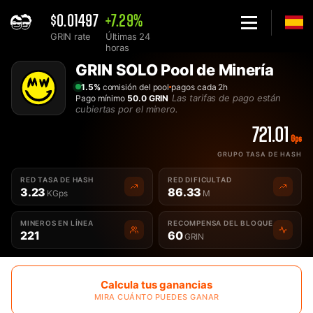
$0.01497
+7.29%
GRIN rate
Últimas 24
horas
Home
GRIN SOLO Pool de Minería
Solo GRIN Pool de Minería - 2Miners
1.5%
comisión del pool
pagos cada 2h
Las tarifas de pago están
Pago mínimo
50.0 GRIN
cubiertas por el minero.
721.01
Gps
GRUPO TASA DE HASH
RED TASA DE HASH
RED DIFICULTAD
3.23
86.33
KGps
M
MINEROS EN LÍNEA
RECOMPENSA DEL BLOQUE
221
60
GRIN
Calcula tus ganancias
MIRA CUÁNTO PUEDES GANAR