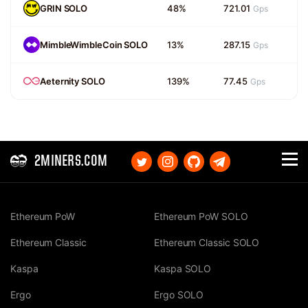
GRIN SOLO
48%
721.01
Gps
MimbleWimbleCoin SOLO
13%
287.15
Gps
Aeternity SOLO
139%
77.45
Gps
2MINERS.COM
Ethereum PoW
Ethereum PoW SOLO
Ethereum Classic
Ethereum Classic SOLO
Kaspa
Kaspa SOLO
Ergo
Ergo SOLO