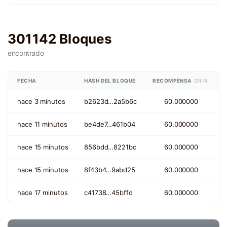
301142 Bloques
encontrado
FECHA
HASH DEL BLOQUE
RECOMPENSA
GRIN
hace 3 minutos
b2623d…2a5b6c
60.000000
hace 11 minutos
be4de7…461b04
60.000000
hace 15 minutos
856bdd…8221bc
60.000000
hace 15 minutos
8f43b4…9abd25
60.000000
hace 17 minutos
c41738…45bffd
60.000000