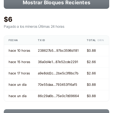
Mostrar Bloques Recientes
$6
Pagado a los mineros
Últimas 24 horas
FECHA
TX ID
TOTAL
GRIN
hace 10 horas
238627b5…97bc3596d181
$0.88
hace 15 horas
36a0d4e1…87e52cde2291
$2.66
hace 17 horas
a9e8dd2c…2be5c3f8bc7b
$2.66
hace un día
70e55daa…793453f16af5
$0.88
hace un día
86c29a6b…75e0c7d09664
$0.88