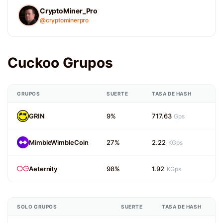
CryptoMiner_Pro
@cryptominerpro
Cuckoo Grupos
GRUPOS
SUERTE
TASA DE HASH
GRIN
9%
717.63
Gps
MimbleWimbleCoin
27%
2.22
KGps
Aeternity
98%
1.92
KGps
SOLO GRUPOS
SUERTE
TASA DE HASH