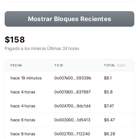
Mostrar Bloques Recientes
$158
Pagado a los mineros
Últimas 24 horas
FECHA
TX ID
TOTAL
QUAI
hace 19 minutos
0x007e00…59339b
$8.1
hace 4 horas
0x007d00…837997
$5.8
hace 4 horas
0x004700…9dc1d4
$7.47
hace 6 horas
0x003000…1d5413
$6.47
hace 8 horas
0x002700…f12240
$6.29