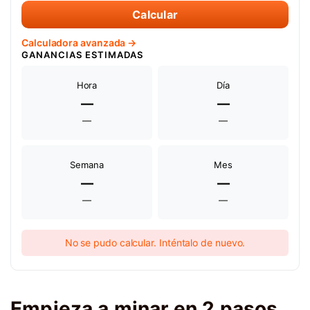
Calcular
Calculadora avanzada →
GANANCIAS ESTIMADAS
Hora
Día
—
—
—
—
Semana
Mes
—
—
—
—
No se pudo calcular. Inténtalo de nuevo.
Empieza a minar en 2 pasos