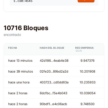
s.com:4545
10716 Bloques
encontrado
FECHA
HASH DEL BLOQUE
RECOMPENSA
QUAI
hace 13 minutos
42d186…4eab4e38
9.947376
hace 39 minutos
02fe20…89bd2a2d
10.201908
hace una hora
403723…cd0dd63a
10.235933
hace 2 horas
6dcfbc…f5e4b043
10.039054
hace 2 horas
90bdf1…e4c06acb
9.748500