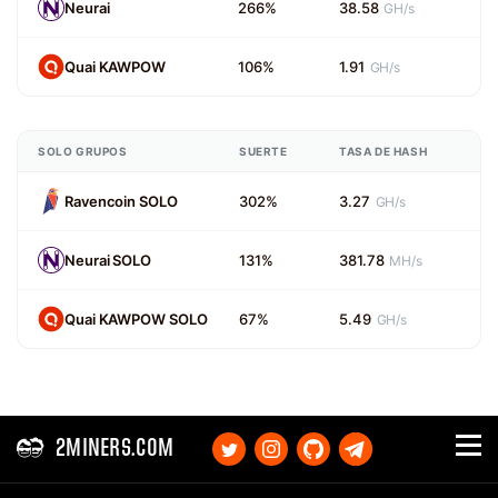
Neurai
266%
38.58
GH/s
Quai KAWPOW
106%
1.91
GH/s
SOLO GRUPOS
SUERTE
TASA DE HASH
Ravencoin SOLO
302%
3.27
GH/s
Neurai SOLO
131%
381.78
MH/s
Quai KAWPOW SOLO
67%
5.49
GH/s
2MINERS.COM