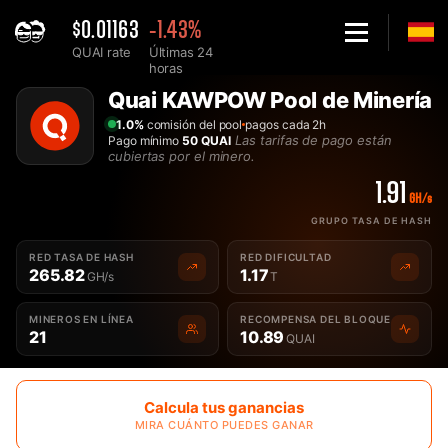
$0.01163
-1.43%
QUAI rate
Últimas 24
horas
Home
Quai KAWPOW Pool de Minería
El mejor Quai KAWPOW QUAIKAWPOW Pool de Minería - 2Mine
1.0%
comisión del pool
pagos cada 2h
Las tarifas de pago están
Pago mínimo
50 QUAI
cubiertas por el minero.
1.91
GH/s
GRUPO TASA DE HASH
RED TASA DE HASH
RED DIFICULTAD
265.82
1.17
GH/s
T
MINEROS EN LÍNEA
RECOMPENSA DEL BLOQUE
21
10.89
QUAI
Calcula tus ganancias
MIRA CUÁNTO PUEDES GANAR