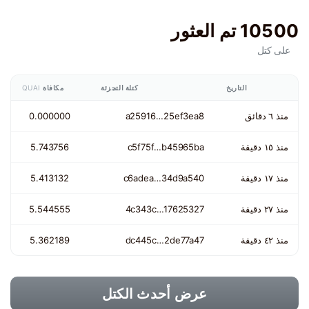
10500 تم العثور
على كتل
التاريخ
كتلة التجزئة
مكافاة
QUAI
منذ ٦ دقائق
a25916…25ef3ea8
0.000000
منذ ١٥ دقيقة
c5f75f…b45965ba
5.743756
منذ ١٧ دقيقة
c6adea…34d9a540
5.413132
منذ ٢٧ دقيقة
4c343c…17625327
5.544555
منذ ٤٢ دقيقة
dc445c…2de77a47
5.362189
عرض أحدث الكتل