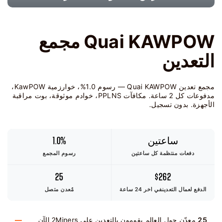
Quai KAWPOW مجمع
التعدين
مجمع تعدين Quai KAWPOW — رسوم 1.0%، خوارزمية KawPOW،
مدفوعات كل 2 ساعة. مكافآت PPLNS، خوادم موثوقة، بوت مراقبة
الأجهزة. بدون تسجيل.
ساعتين
1.0%
دفعات منتظمة كل ساعتين
رسوم المجمع
25
$262
الدفع لعمال التعدين
في اخر 24 ساعة
مٌعدن متصل
25
معدّن حول العالم يقومون بالتعدين على 2Miners الآن