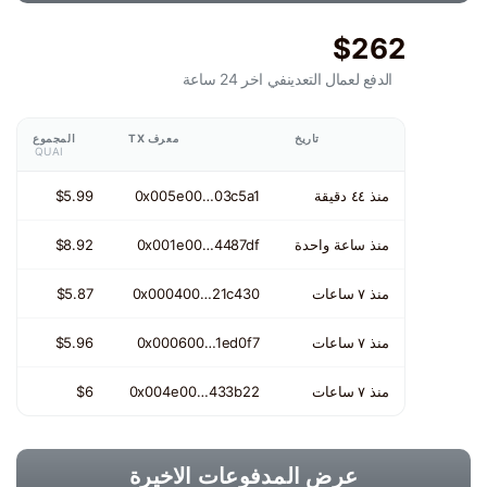
$262
الدفع لعمال التعدين
في اخر 24 ساعة
تاريخ
معرف TX
المجموع
QUAI
منذ ٤٤ دقيقة
0x005e00…03c5a1
$5.99
منذ ساعة واحدة
0x001e00…4487df
$8.92
منذ ٧ ساعات
0x000400…21c430
$5.87
منذ ٧ ساعات
0x000600…1ed0f7
$5.96
منذ ٧ ساعات
0x004e00…433b22
$6
عرض المدفوعات الاخيرة