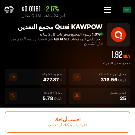
$0.01181
+2.17%
أخر 24 ساعة
معدل QUAI
Hom
Quai KAWPOW مجمع التعدين
ضل QUAIKAWPOW Quai KAWPOW مجمع التعدين - 2Miners
1.0%
رسوم المجمع
مدفوعات كل 2 ساعة
يتم تغطية رسوم الدفع من
الحد الأدنى للمدفوعات
50 QUAI
قِبل المُعدن
1.92
GH/s
مجمع معدل التجزئة
معدل تجزئة الشبكة
صعوبة الشبكة
477.87
316.56
G
GH/s
مٌعدن متصل
مكافأة الكتلة
5.78
25
QUAI
احسب أرباحك
اعرف كم يمكنك أن تكسب