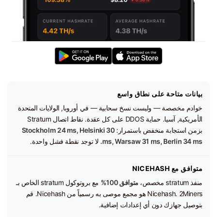
بيانات متاحة على نطاق واسع
خوادم مخصصة — وليست نسخ سحابية — في أوروبا, الولايات المتحدة
الأمريكية, آسيا. حماية DDOS على كل عقدة. نقاط اتصال Stratum
بزمن استجابة منخفض باستمرار:
Stockholm 24 ms, Helsinki 30
ms, Warsaw 31 ms, Berlin 34 ms.
لا توجد نقطة فشل واحدة.
متوافق مع NICEHASH
منفذ stratum مخصص،
متوافق 100%
مع بروتوكول stratum الخاص بـ
Nicehash. 2Miners هو مجمع موصى به رسمياً من Nicehash. قم
بتوصيل جهازك دون أي إعدادات إضافية.