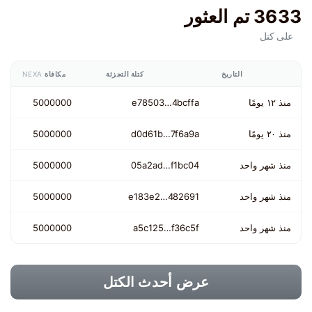
3633 تم العثور
على كتل
التاريخ
كتلة التجزئة
مكافاة
NEXA
منذ ١٢ يومًا
e78503…4bcffa
5000000
منذ ٢٠ يومًا
d0d61b…7f6a9a
5000000
منذ شهر واحد
05a2ad…f1bc04
5000000
منذ شهر واحد
e183e2…482691
5000000
منذ شهر واحد
a5c125…f36c5f
5000000
عرض أحدث الكتل