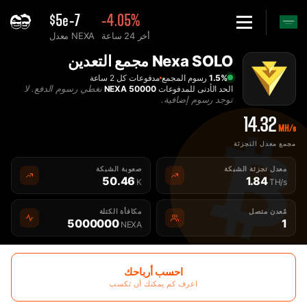
$5e-7
-4.05%
أخر 24 ساعة
معدل NEXA
Hom
Nexa SOLO مجمع التعدين
ردي Nexa مجمع التعدين - 2Miners
1.5%
رسوم المجمع
مدفوعات كل 2 ساعة
نغطي رسوم الدفع. لا
الحد الأدنى للمدفوعات
50000 NEXA
توجد رسوم إضافية.
14.32
MH/s
مجمع معدل التجزئة
معدل تجزئة الشبكة
صعوبة الشبكة
50.46
1.84
K
TH/s
مٌعدن متصل
مكافأة الكتلة
5000000
1
NEXA
احسب أرباحك
اعرف كم يمكنك أن تكسب