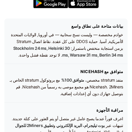
بيانات متاحة على نطاق واسع
خوادم مخصصة — وليست نسخ سحابية — في أوروبا, الولايات المتحدة
الأمريكية, آسيا. حماية DDOS على كل عقدة. نقاط اتصال Stratum
بزمن استجابة منخفض باستمرار:
Stockholm 24 ms, Helsinki 30
ms, Warsaw 31 ms, Berlin 34 ms.
لا توجد نقطة فشل واحدة.
متوافق مع NICEHASH
منفذ stratum مخصص،
متوافق 100%
مع بروتوكول stratum الخاص بـ
Nicehash. 2Miners هو مجمع موصى به رسمياً من Nicehash. قم
بتوصيل جهازك دون أي إعدادات إضافية.
مراقبة الأجهزة
اعرف فوراً عندما يصبح عامل غير متصل أو يتم العثور على كتلة جديدة.
تنبيهات عبر
بوت تيليجرام، البريد الإلكتروني
و
تطبيق 2Miners للجوال