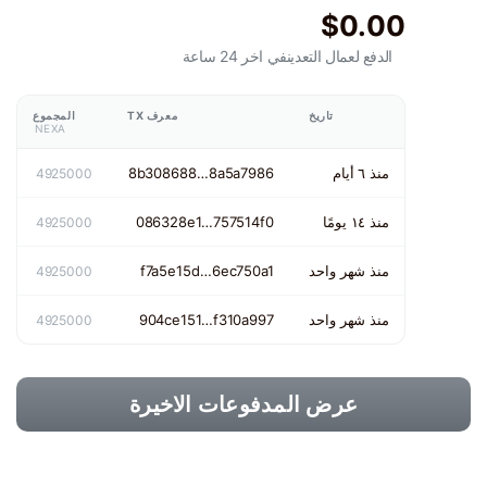
$0.00
الدفع لعمال التعدين
في اخر 24 ساعة
تاريخ
معرف TX
المجموع
NEXA
منذ ٦ أيام
8b308688…8a5a7986
4925000
منذ ١٤ يومًا
086328e1…757514f0
4925000
منذ شهر واحد
f7a5e15d…6ec750a1
4925000
منذ شهر واحد
904ce151…f310a997
4925000
عرض المدفوعات الاخيرة