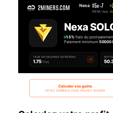
Nexa 
$5e-7
+
2MINERS.COM
NEXA taux
d
Home
Nexa SOLO
Minage SOLO de Pool Nexa - 2Miners
1.5%
frais du pool
paiement
Paiement minimum
50000
TAUX DE HACHAGE DU RÉSEAU
DIFFI
1.75
50.
TH/s
Calculer vos gains
VOYEZ COMBIEN VOUS POUVEZ GAGNER