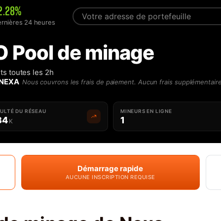
2.28%
ernières 24 heures
 Pool de minage
s toutes les 2h
 NEXA
Nous couvrons les frais de paiement. Aucun frais supplémentaire
CULTÉ DU RÉSEAU
MINEURS EN LIGNE
34
1
K
Démarrage rapide
AUCUNE INSCRIPTION REQUISE