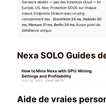
Serveurs dédiés — pas des instances cloud — en
Europe, US, Asie. Protection DDOS sur chaque
noeud. Endpoints Stratum avec un ping
constamment bas :
Stockholm 24 ms, Helsinki 30
ms, Warsaw 31 ms, Berlin 34 ms.
Aucun point de
défaillance unique.
Nexa SOLO Guides d
How to Mine Nexa with GPU: Mining
Settings and Profitability
JULY 10, 2023
JOHN SMITH
Aide de vraies perso