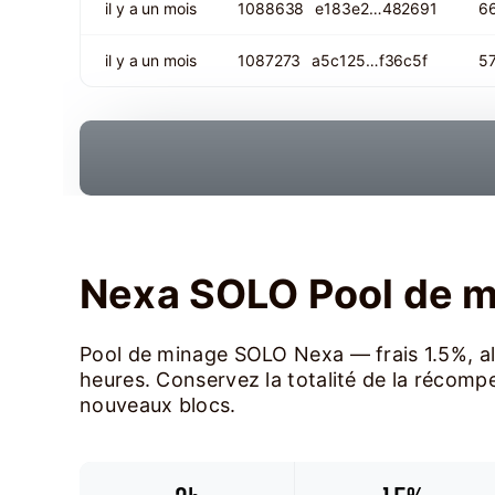
il y a un mois
1088638
e183e2…482691
6
il y a un mois
1087273
a5c125…f36c5f
5
Nexa SOLO Pool de 
Pool de minage SOLO Nexa — frais 1.5%, a
heures. Conservez la totalité de la récompe
nouveaux blocs.