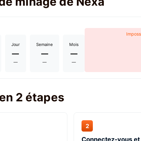
t de minage de Nexa
Impossi
Jour
Semaine
Mois
—
—
—
—
—
—
en 2 étapes
2
Connectez-vous et