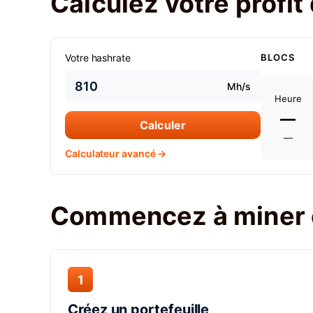
Calculez votre profi
Votre hashrate
BLOCS
Mh/s
Heure
—
Calculer
—
Calculateur avancé →
Commencez à miner 
1
Créez un portefeuille