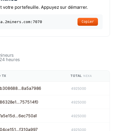
t votre portefeuille. Appuyez sur démarrer.
xa.2miners.com:7070
Copier
mineurs
 24 heures
D TX
TOTAL
NEXA
b308688…8a5a7986
4925000
86328e1…757514f0
4925000
7a5e15d…6ec750a1
4925000
04ce151…f310a997
4925000