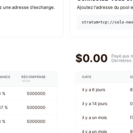
sez une adresse d'exchange.
Ajoutez l'adresse du pool e
stratum+tcp://solo-ne
$0.00
Payé aux 
Dernières
HANCE
RÉCOMPENSE
DATE
I
NEXA
il y a 6 jours
8
8 %
5000000
il y a 14 jours
0
67 %
5000000
il y a un mois
f
3 %
5000000
il y a un mois
9