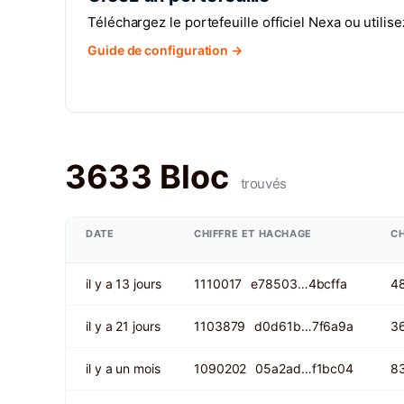
Téléchargez le portefeuille officiel Nexa ou utili
Guide de configuration →
3633 Bloc
trouvés
DATE
CHIFFRE ET HACHAGE
C
il y a 13 jours
1110017
e78503…4bcffa
4
il y a 21 jours
1103879
d0d61b…7f6a9a
3
il y a un mois
1090202
05a2ad…f1bc04
8