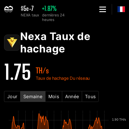
$5e-7
+1.87%
NEXA taux
dernières 24
heures
Home
Graphique du taux de hachage du réseau Nexa - 2Miners
Nexa Taux de
hachage
1.75
TH/s
Taux de hachage Du réseau
Jour
Semaine
Mois
Année
Tous
1.90 TH/s