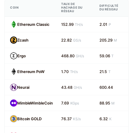
TAUX DE
DIFFICULTÉ
COIN
HACHAGE DU
DU RÉSEAU
RÉSEAU
Ethereum Classic
152.99
2.01
TH/s
P
Zcash
22.82
205.29
GS/s
M
Ergo
468.80
59.06
GH/s
T
Ethereum PoW
1.70
21.5
TH/s
T
Neurai
43.48
600.44
GH/s
MimbleWimbleCoin
7.69
88.95
KGps
M
Bitcoin GOLD
76.37
6.32
KS/s
K