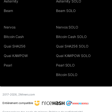
Aeternity
Aeternity SOLO
Beam
Beam SOLO
Nervos
Nervos SOLO
Bitcoin Cash
Bitcoin Cash SOLO
Quai SHA256
Quai SHA256 SOLO
Quai KAWPOW
Quai KAWPOW SOLO
Pearl
Pearl SOLO
Bitcoin SOLO
2017-2026,
2Miners.com
Entièrement compatible