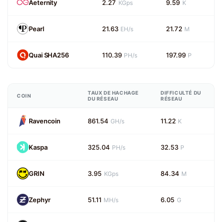
Aeternity
2.27
9.59
KGps
K
Pearl
21.63
21.72
EH/s
M
Quai SHA256
110.39
197.99
PH/s
P
TAUX DE HACHAGE
DIFFICULTÉ DU
COIN
DU RÉSEAU
RÉSEAU
Ravencoin
861.54
11.22
GH/s
K
Kaspa
325.04
32.53
PH/s
P
GRIN
3.95
84.34
KGps
M
Zephyr
51.11
6.05
MH/s
G