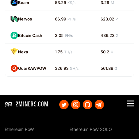
Beam
53.29
3.29
KS/s
M
Nervos
66.99
623.02
PH/s
P
Bitcoin Cash
3.05
436.23
EH/s
G
Nexa
1.75
50.2
TH/s
K
Quai KAWPOW
326.93
561.89
GH/s
G
2MINERS.COM
Ethereum PoW
Ethereum PoW SOLO