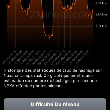
1.80 TH/s
2Miners.com
1.70 TH/s
1.60 TH/s
31 juil. à 12:00
01 août à 00:00
01 août à 12:00
02 août à 00:00
02 août à 12:00
03 août à 00:00
03 août à 12:00
04 août à 00:00
04 août à 12:00
05 août à 00:00
05 août à 12:00
06 août à 00:00
06 août à 12:00
Historique des statistiques de taux de hachage sur
Nexa en temps réel. Ce graphique montre une
estimation du nombre de hachages par seconde
NEXA effectué par les mineurs.
Difficulté Du réseau