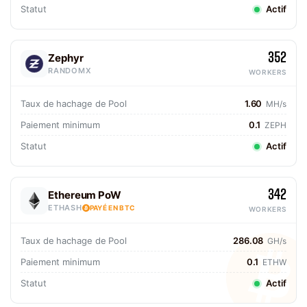
Statut
Actif
352
Zephyr
RANDOMX
WORKERS
Taux de hachage de Pool
1.60
MH/s
Paiement minimum
0.1
ZEPH
Statut
Actif
342
Ethereum PoW
ETHASH
PAYÉ EN BTC
WORKERS
Taux de hachage de Pool
286.08
GH/s
Paiement minimum
0.1
ETHW
Statut
Actif