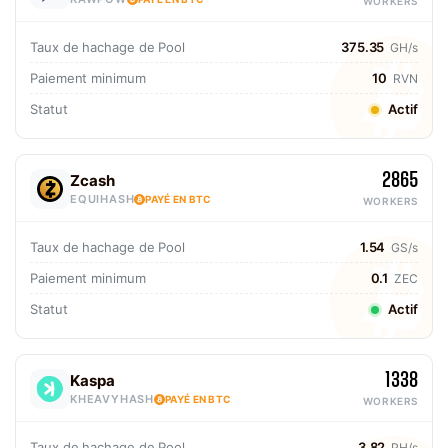
WORKERS
Taux de hachage de Pool
375.35
GH/s
Paiement minimum
10
RVN
Statut
Actif
2865
Zcash
EQUIHASH
PAYÉ EN BTC
WORKERS
Taux de hachage de Pool
1.54
GS/s
Paiement minimum
0.1
ZEC
Statut
Actif
1338
Kaspa
KHEAVYHASH
PAYÉ EN BTC
WORKERS
Taux de hachage de Pool
3.82
PH/s