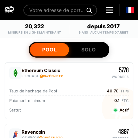
20,322
depuis 2017
MINEURS EN LIGNE MAINTENANT
9 ANS, AUCUN TEMPS D'ARRÊT
POOL
SOLO
5778
Ethereum Classic
ETCHASH
PAYÉ EN BTC
WORKERS
Taux de hachage de Pool
40.70
TH/s
Paiement minimum
0.1
ETC
Statut
Actif
4897
Ravencoin
KAWPOW
PAYÉ EN BTC