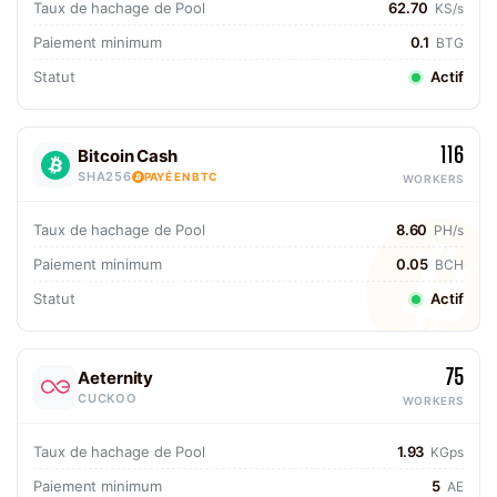
Taux de hachage de Pool
62.70
KS/s
Paiement minimum
0.1
BTG
Statut
Actif
116
Bitcoin Cash
SHA256
PAYÉ EN BTC
WORKERS
Taux de hachage de Pool
8.60
PH/s
Paiement minimum
0.05
BCH
Statut
Actif
75
Aeternity
CUCKOO
WORKERS
Taux de hachage de Pool
1.93
KGps
Paiement minimum
5
AE