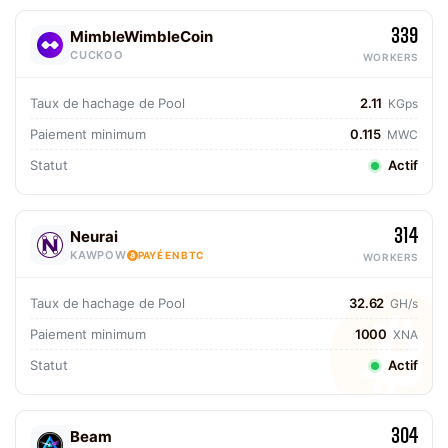
339
MimbleWimbleCoin
CUCKOO
WORKERS
Taux de hachage de Pool
2.11
KGps
Paiement minimum
0.115
MWC
Statut
Actif
314
Neurai
KAWPOW
PAYÉ EN BTC
WORKERS
Taux de hachage de Pool
32.62
GH/s
Paiement minimum
1000
XNA
Statut
Actif
304
Beam