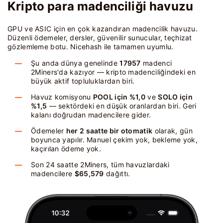
Kripto para madenciliği havuzu
GPU ve ASIC için en çok kazandıran madencilik havuzu.
Düzenli ödemeler, dersler, güvenilir sunucular, teçhizat
gözlemleme botu. Nicehash ile tamamen uyumlu.
Şu anda dünya genelinde
17957
madenci
2Miners'da kazıyor — kripto madenciliğindeki en
büyük aktif topluluklardan biri.
Havuz komisyonu
POOL için %1,0
ve
SOLO için
%1,5
— sektördeki en düşük oranlardan biri. Geri
kalanı doğrudan madencilere gider.
Ödemeler
her 2 saatte bir otomatik
olarak, gün
boyunca yapılır. Manuel çekim yok, bekleme yok,
kaçırılan ödeme yok.
Son 24 saatte 2Miners, tüm havuzlardaki
madencilere
$65,579
dağıttı.