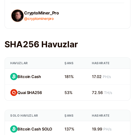
CryptoMiner_Pro
@cryptominerpro
SHA256 Havuzlar
HAVUZLAR
ŞANS
HASHRATE
Bitcoin Cash
181%
17.02
PH/s
Quai SHA256
53%
72.56
TH/s
SOLO HAVUZLAR
ŞANS
HASHRATE
Bitcoin Cash SOLO
137%
19.99
PH/s