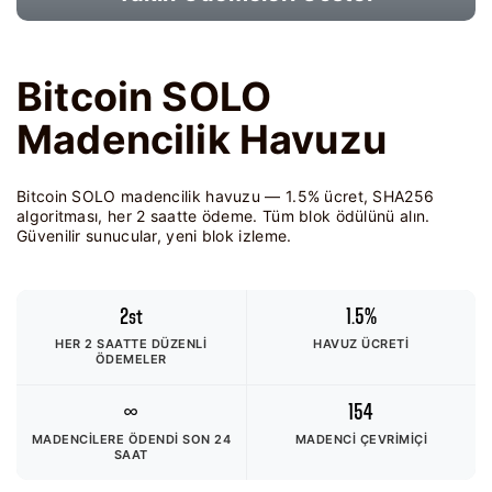
Bitcoin SOLO
Madencilik Havuzu
Bitcoin SOLO madencilik havuzu — 1.5% ücret, SHA256
algoritması, her 2 saatte ödeme. Tüm blok ödülünü alın.
Güvenilir sunucular, yeni blok izleme.
2st
1.5%
HER 2 SAATTE DÜZENLI
HAVUZ ÜCRETI
ÖDEMELER
∞
154
MADENCILERE ÖDENDI
SON 24
MADENCI ÇEVRIMIÇI
SAAT