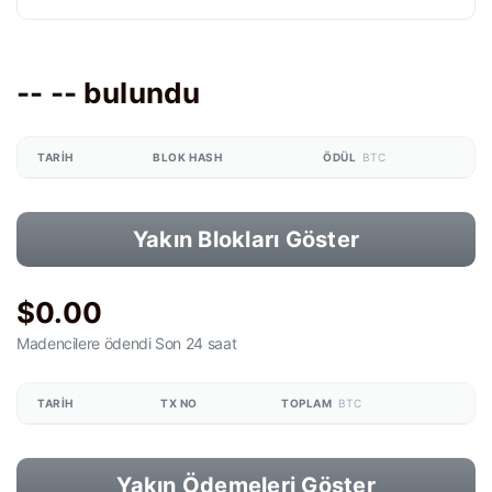
-- -- bulundu
TARIH
BLOK HASH
ÖDÜL
BTC
Yakın Blokları Göster
$0.00
Madencilere ödendi
Son 24 saat
TARIH
TX NO
TOPLAM
BTC
Yakın Ödemeleri Göster