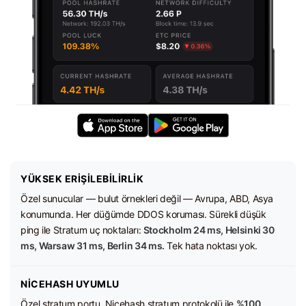
YÜKSEK ERIŞILEBILIRLIK
Özel sunucular — bulut örnekleri değil — Avrupa, ABD, Asya
konumunda. Her düğümde DDOS koruması. Sürekli düşük
ping ile Stratum uç noktaları:
Stockholm 24 ms, Helsinki 30
ms, Warsaw 31 ms, Berlin 34 ms.
Tek hata noktası yok.
NICEHASH UYUMLU
Özel stratum portu, Nicehash stratum protokolü ile
%100