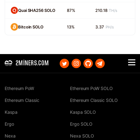
Quai SHA256 SOLO
87%
210.18
TH/s
Bitcoin SOLO
13%
3.37
PH/s
2MINERS.COM
Ethereum PoW
Ethereum PoW SOLO
Ethereum Classic
Ethereum Classic SOLO
Kaspa
Kaspa SOLO
Ergo
Ergo SOLO
Nexa
Nexa SOLO