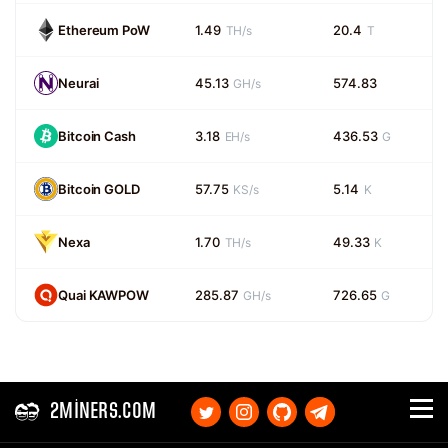
Ethereum PoW
1.49
20.4
TH/s
T
Neurai
45.13
574.83
GH/s
Bitcoin Cash
3.18
436.53
EH/s
G
Bitcoin GOLD
57.75
5.14
KS/s
K
Nexa
1.70
49.33
TH/s
K
Quai KAWPOW
285.87
726.65
GH/s
G
2MINERS.COM