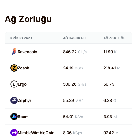
Ağ Zorluğu
KRIPTO PARA
AĞ HASHRATE
AĞ ZORLUĞU
Ravencoin
846.72
11.99
GH/s
K
Zcash
24.19
218.41
GS/s
M
Ergo
506.26
56.75
GH/s
T
Zephyr
55.39
6.38
MH/s
G
Beam
54.01
3.08
KS/s
M
MimbleWimbleCoin
8.36
97.42
KGps
M