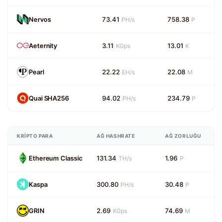
Nervos
73.41
758.38
PH/s
P
Aeternity
3.11
13.01
KGps
K
Pearl
22.22
22.08
EH/s
M
Quai SHA256
94.02
234.79
PH/s
P
KRIPTO PARA
AĞ HASHRATE
AĞ ZORLUĞU
Ethereum Classic
131.34
1.96
TH/s
P
Kaspa
300.80
30.48
PH/s
P
GRIN
2.69
74.69
KGps
M