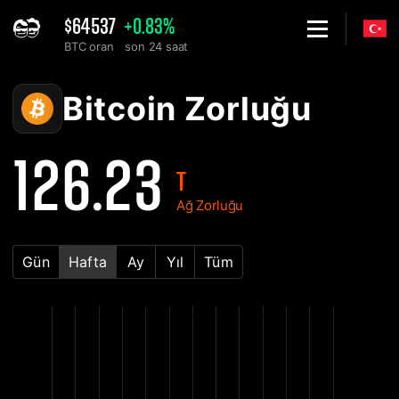
$64537
+0.83%
BTC oran
son 24 saat
Home
Bitcoin BTC Ağ Zorluk Grafiği - 2Miners
Bitcoin Zorluğu
126.23
T
Ağ Zorluğu
Gün
Hafta
Ay
Yıl
Tüm