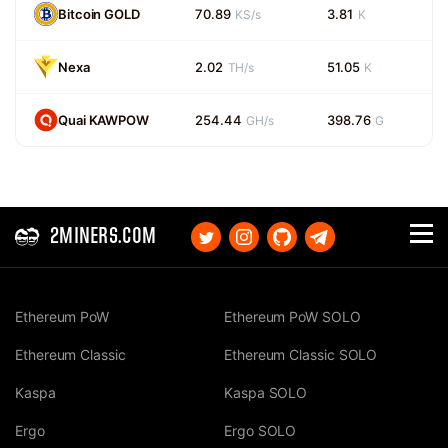
Bitcoin GOLD
70.89
3.81
KS/s
K
Nexa
2.02
51.05
TH/s
K
Quai KAWPOW
254.44
398.76
GH/s
G
2MINERS.COM
Ethereum PoW
Ethereum PoW SOLO
Ethereum Classic
Ethereum Classic SOLO
Kaspa
Kaspa SOLO
Ergo
Ergo SOLO