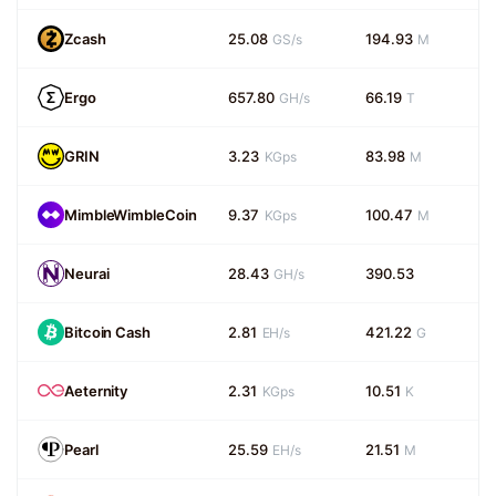
Zcash
25.08
194.93
GS/s
M
Ergo
657.80
66.19
GH/s
T
GRIN
3.23
83.98
KGps
M
MimbleWimbleCoin
9.37
100.47
KGps
M
Neurai
28.43
390.53
GH/s
Bitcoin Cash
2.81
421.22
EH/s
G
Aeternity
2.31
10.51
KGps
K
Pearl
25.59
21.51
EH/s
M