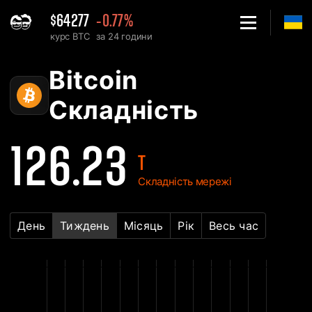
$64277
-0.77%
курс BTC
за 24 години
Home
Bitcoin BTC Графік складності мережі - 2Miners
Bitcoin
Складність
126.23
T
Складність мережі
День
Тиждень
Місяць
Рік
Весь час