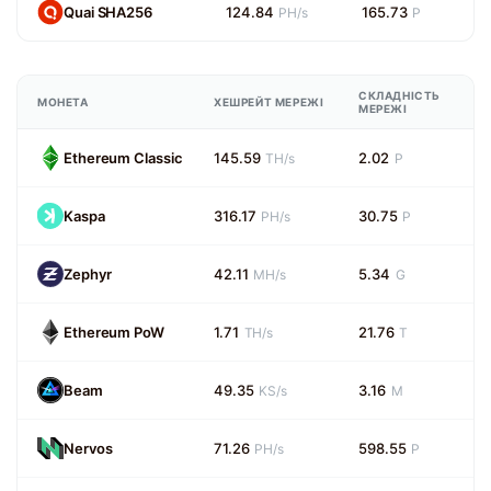
Quai SHA256
124.84
165.73
PH/s
P
СКЛАДНІСТЬ
МОНЕТА
ХЕШРЕЙТ МЕРЕЖІ
МЕРЕЖІ
Ethereum Classic
145.59
2.02
TH/s
P
Kaspa
316.17
30.75
PH/s
P
Zephyr
42.11
5.34
MH/s
G
Ethereum PoW
1.71
21.76
TH/s
T
Beam
49.35
3.16
KS/s
M
Nervos
71.26
598.55
PH/s
P