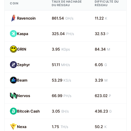
TAUX DE HACHAGE
DIFFICULTÉ DU
COIN
DU RÉSEAU
RÉSEAU
Ravencoin
861.54
11.22
GH/s
K
Kaspa
325.04
32.53
PH/s
P
GRIN
3.95
84.34
KGps
M
Zephyr
51.11
6.05
MH/s
G
Beam
53.29
3.29
KS/s
M
Nervos
66.99
623.02
PH/s
P
Bitcoin Cash
3.05
436.23
EH/s
G
Nexa
1.75
50.2
TH/s
K