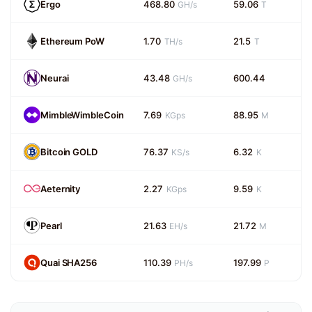
Ergo
468.80
59.06
GH/s
T
Ethereum PoW
1.70
21.5
TH/s
T
Neurai
43.48
600.44
GH/s
MimbleWimbleCoin
7.69
88.95
KGps
M
Bitcoin GOLD
76.37
6.32
KS/s
K
Aeternity
2.27
9.59
KGps
K
Pearl
21.63
21.72
EH/s
M
Quai SHA256
110.39
197.99
PH/s
P