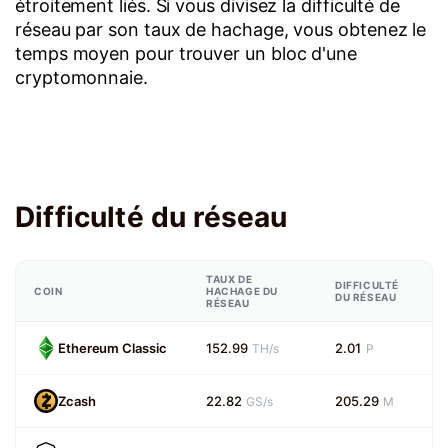
étroitement liés. Si vous divisez la difficulté de
réseau par son taux de hachage, vous obtenez le
temps moyen pour trouver un bloc d'une
cryptomonnaie.
Difficulté du réseau
TAUX DE
DIFFICULTÉ
COIN
HACHAGE DU
DU RÉSEAU
RÉSEAU
Ethereum Classic
152.99
2.01
TH/s
P
Zcash
22.82
205.29
GS/s
M