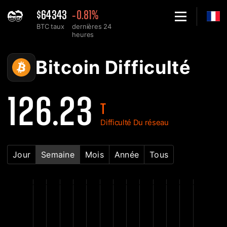
$64343
-0.81%
BTC taux
dernières 24
heures
Home
Graphique de difficulté du réseau Bitcoin BTC - 2Miners
Bitcoin Difficulté
126.23
T
Difficulté Du réseau
Jour
Semaine
Mois
Année
Tous