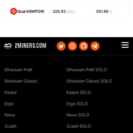
Quai KAWPOW
326.93
561.89
GH/s
G
2MINERS.COM
Ethereum PoW
Ethereum PoW SOLO
Ethereum Classic
Ethereum Classic SOLO
Kaspa
Kaspa SOLO
Ergo
Ergo SOLO
Nexa
Nexa SOLO
Zcash
Zcash SOLO