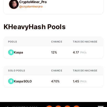
CryptoMiner_Pro
@cryptominerpro
KHeavyHash Pools
POOLS
CHANCE
TAUX DE HACHAGE
Kaspa
12%
4.17
PH/s
SOLO POOLS
CHANCE
TAUX DE HACHAGE
Kaspa SOLO
470%
1.45
PH/s