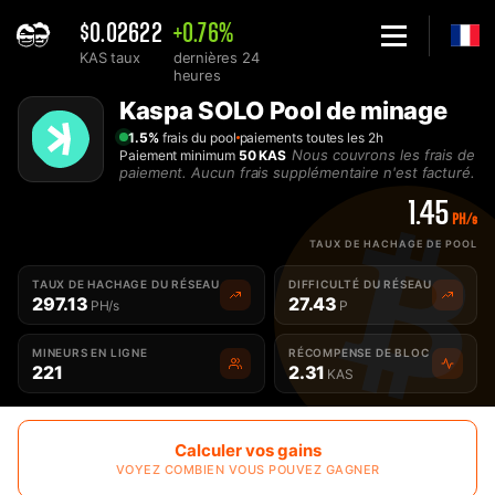
$0.02622
+0.76%
KAS taux
dernières 24
heures
Home
Kaspa SOLO Pool de minage
Minage SOLO de Pool Kaspa KAS - 2Miners
1.5%
frais du pool
paiements toutes les 2h
Nous couvrons les frais de
Paiement minimum
50 KAS
paiement. Aucun frais supplémentaire n'est facturé.
1.45
PH/s
TAUX DE HACHAGE DE POOL
TAUX DE HACHAGE DU RÉSEAU
DIFFICULTÉ DU RÉSEAU
297.13
27.43
PH/s
P
MINEURS EN LIGNE
RÉCOMPENSE DE BLOC
221
2.31
KAS
Calculer vos gains
VOYEZ COMBIEN VOUS POUVEZ GAGNER