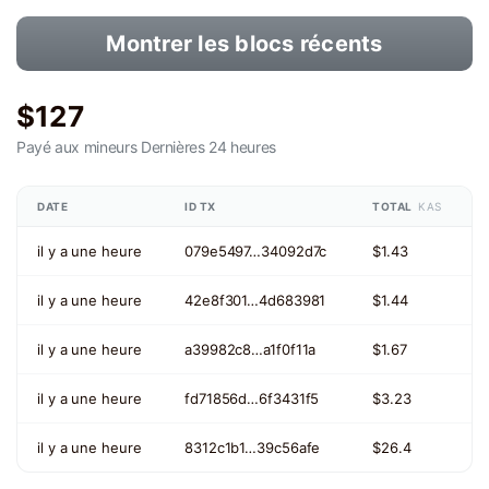
Montrer les blocs récents
$127
Payé aux mineurs
Dernières 24 heures
DATE
ID TX
TOTAL
KAS
il y a une heure
079e5497…34092d7c
$1.43
il y a une heure
42e8f301…4d683981
$1.44
il y a une heure
a39982c8…a1f0f11a
$1.67
il y a une heure
fd71856d…6f3431f5
$3.23
il y a une heure
8312c1b1…39c56afe
$26.4