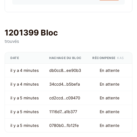
1201399 Bloc
trouvés
DATE
HACHAGE DU BLOC
RÉCOMPENSE
KAS
il y a 4 minutes
db0cc8…ee90b3
En attente
il y a 4 minutes
34ccd4…b5befa
En attente
il y a 5 minutes
cd2ccd…c09470
En attente
il y a 5 minutes
1116d7…a1b377
En attente
il y a 5 minutes
0780b0…fb12fe
En attente