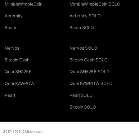
MimbleWimbleCoin
MimbleWimbleCoin SOLO
Aeternity
Aeternity SOLO
Beam
Beam SOLO
Nervos
Nervos SOLO
Bitcoin Cash
Bitcoin Cash SOLO
Quai SHA256
Quai SHA256 SOLO
Quai KAWPOW
Quai KAWPOW SOLO
Pearl
Pearl SOLO
Bitcoin SOLO
2017-2026,
2Miners.com