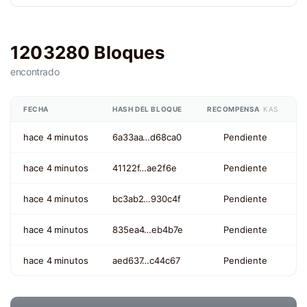
1203280 Bloques
encontrado
FECHA
HASH DEL BLOQUE
RECOMPENSA
KAS
hace 4 minutos
6a33aa…d68ca0
Pendiente
hace 4 minutos
41122f…ae2f6e
Pendiente
hace 4 minutos
bc3ab2…930c4f
Pendiente
hace 4 minutos
835ea4…eb4b7e
Pendiente
hace 4 minutos
aed637…c44c67
Pendiente