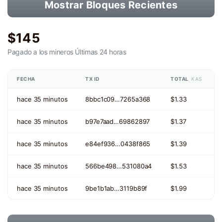
Mostrar Bloques Recientes
$145
Pagado a los mineros
Últimas 24 horas
FECHA
TX ID
TOTAL
KAS
hace 35 minutos
8bbc1c09…7265a368
$1.33
hace 35 minutos
b97e7aad…69862897
$1.37
hace 35 minutos
e84ef936…0438f865
$1.39
hace 35 minutos
566be498…531080a4
$1.53
hace 35 minutos
9be1b1ab…3119b89f
$1.99