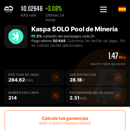
$0.02646
+3.08%
KAS rate
Últimas 24
horas
Home
Kaspa SOLO Pool de Minería
Solo Kaspa KAS Pool de Minería - 2Miners
1.5%
comisión del pool
pagos cada 2h
Cubrimos las tarifas de pago. No
Pago mínimo
50 KAS
se cobran tarifas adicionales.
1.47
PH/s
GRUPO TASA DE HASH
RED TASA DE HASH
RED DIFICULTAD
284.62
28.18
PH/s
P
MINEROS EN LÍNEA
RECOMPENSA DEL BLOQUE
214
2.31
KAS
Calcula tus ganancias
MIRA CUÁNTO PUEDES GANAR