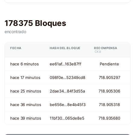
178375 Bloques
encontrado
FECHA
HASH DEL BLOQUE
RECOMPENSA
CKB
hace 6 minutos
ee61af…163e87ff
Pendiente
hace 17 minutos
098f0e…52349cd8
718.905297
hace 25 minutos
2dae34…84f3d55a
718.905306
hace 36 minutos
be656e…8e4b45f3
718.905318
hace 39 minutos
11bf30…065de8e5
718.935680