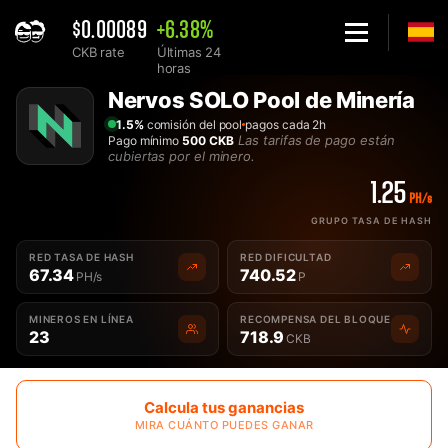
$0.00089
+6.38%
CKB rate
Últimas 24
horas
Home
Nervos SOLO Pool de Minería
Solo Nervos CKB Pool de Minería - 2Miners
1.5%
comisión del pool
pagos cada 2h
Las tarifas de pago están
Pago mínimo
500 CKB
cubiertas por el minero.
1.25
PH/s
GRUPO TASA DE HASH
RED TASA DE HASH
RED DIFICULTAD
67.34
740.52
PH/s
P
MINEROS EN LÍNEA
RECOMPENSA DEL BLOQUE
23
718.9
CKB
Calcula tus ganancias
MIRA CUÁNTO PUEDES GANAR