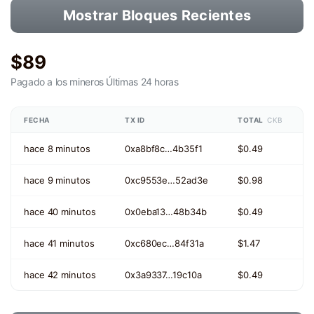
Mostrar Bloques Recientes
$89
Pagado a los mineros
Últimas 24 horas
FECHA
TX ID
TOTAL
CKB
hace 8 minutos
0xa8bf8c…4b35f1
$0.49
hace 9 minutos
0xc9553e…52ad3e
$0.98
hace 40 minutos
0x0eba13…48b34b
$0.49
hace 41 minutos
0xc680ec…84f31a
$1.47
hace 42 minutos
0x3a9337…19c10a
$0.49