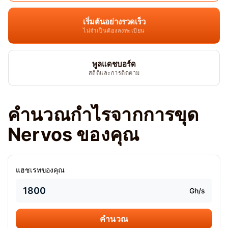
เริ่มต้นอย่างรวดเร็ว
ไม่จำเป็นต้องลงทะเบียน
พูลแดชบอร์ด
สถิติและการติดตาม
คำนวณกำไรจากการขุด
Nervos ของคุณ
แฮชเรทของคุณ
Gh/s
คำนวณ