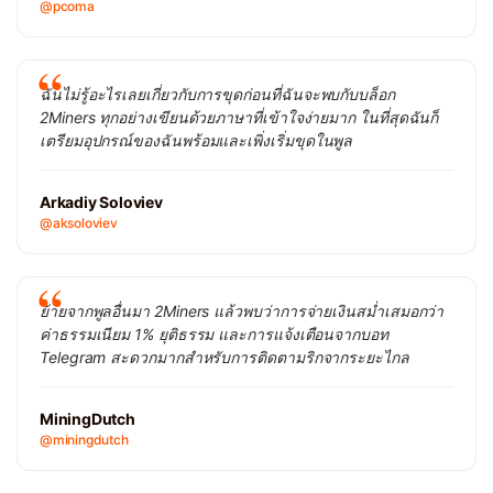
@pcoma
ฉันไม่รู้อะไรเลยเกี่ยวกับการขุดก่อนที่ฉันจะพบกับบล็อก
2Miners ทุกอย่างเขียนด้วยภาษาที่เข้าใจง่ายมาก ในที่สุดฉันก็
เตรียมอุปกรณ์ของฉันพร้อมและเพิ่งเริ่มขุดในพูล
Arkadiy Soloviev
@aksoloviev
ย้ายจากพูลอื่นมา 2Miners แล้วพบว่าการจ่ายเงินสม่ำเสมอกว่า
ค่าธรรมเนียม 1% ยุติธรรม และการแจ้งเตือนจากบอท
Telegram สะดวกมากสำหรับการติดตามริกจากระยะไกล
MiningDutch
@miningdutch