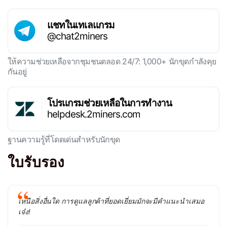
แชทในเทเลแกรม
@chat2miners
ให้ความช่วยเหลือจากชุมชนตลอด 24/7: 1,000+ นักขุดกำลังคุย
กันอยู่
โปรแกรมช่วยเหลือในการทำงาน
helpdesk.2miners.com
ฐานความรู้ที่โดดเด่นสำหรับนักขุด
ใบรับรอง
เหนือสิ่งอื่นใด การดูแลลูกค้าที่ยอดเยี่ยมมักจะมีคำแนะนำเสมอ
เจ๋ง!