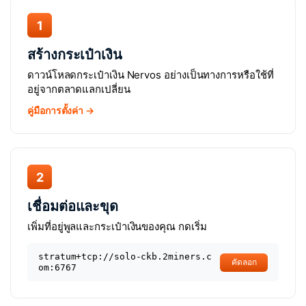
1
สร้างกระเป๋าเงิน
ดาวน์โหลดกระเป๋าเงิน Nervos อย่างเป็นทางการหรือใช้ที่
อยู่จากตลาดแลกเปลี่ยน
คู่มือการตั้งค่า →
2
เชื่อมต่อและขุด
เพิ่มที่อยู่พูลและกระเป๋าเงินของคุณ กดเริ่ม
stratum+tcp://solo-ckb.2miners.c
คัดลอก
om:6767