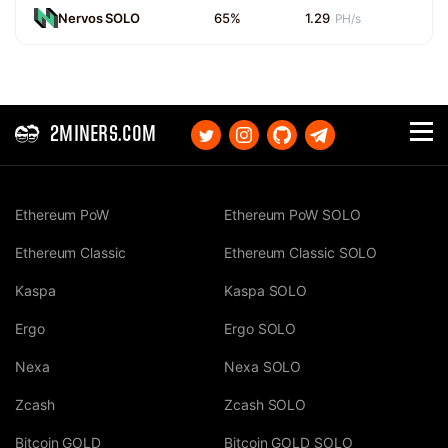
Nervos SOLO
65%
1.29
PH/s
2MINERS.COM
Ethereum PoW
Ethereum PoW SOLO
Ethereum Classic
Ethereum Classic SOLO
Kaspa
Kaspa SOLO
Ergo
Ergo SOLO
Nexa
Nexa SOLO
Zcash
Zcash SOLO
Bitcoin GOLD
Bitcoin GOLD SOLO