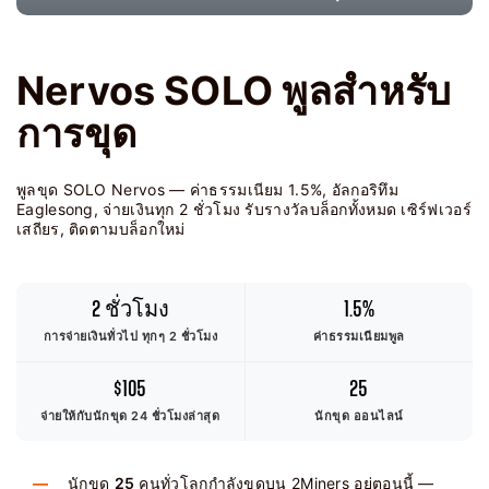
Nervos SOLO พูลสำหรับ
การขุด
พูลขุด SOLO Nervos — ค่าธรรมเนียม 1.5%, อัลกอริทึม
Eaglesong, จ่ายเงินทุก 2 ชั่วโมง รับรางวัลบล็อกทั้งหมด เซิร์ฟเวอร์
เสถียร, ติดตามบล็อกใหม่
2 ชั่วโมง
1.5%
การจ่ายเงินทั่วไป ทุกๆ 2 ชั่วโมง
ค่าธรรมเนียมพูล
$105
25
จ่ายให้กับนักขุด
24 ชั่วโมงล่าสุด
นักขุด ออนไลน์
นักขุด
25
คนทั่วโลกกำลังขุดบน 2Miners อยู่ตอนนี้ —