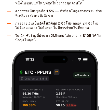
หนึ่งในชุมชนที่ใหญ่ที่สุดในวงการขุดคริปโต
ค่าธรรมเนียมพูลคือ
1.5%
— ต่ำที่สุดในอุตสาหกรรม ส่วน
ที่เหลือจะส่งตรงถึงนักขุด
การจ่ายเงินเป็น
อัตโนมัติทุก 2 ชั่วโมง
ตลอด 24 ชั่วโมง
ไม่ต้องถอนเอง ไม่ต้องรอ ไม่มีการจ่ายเงินที่พลาด
ใน 24 ชั่วโมงที่ผ่านมา 2Miners ได้แจกจ่าย
$105
ให้กับ
นักขุดในพูลนี้