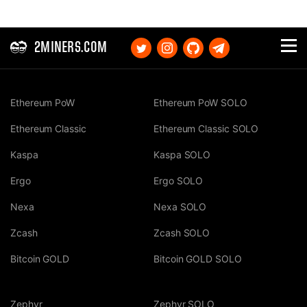
2MINERS.COM
Ethereum PoW
Ethereum PoW SOLO
Ethereum Classic
Ethereum Classic SOLO
Kaspa
Kaspa SOLO
Ergo
Ergo SOLO
Nexa
Nexa SOLO
Zcash
Zcash SOLO
Bitcoin GOLD
Bitcoin GOLD SOLO
Zephyr
Zephyr SOLO