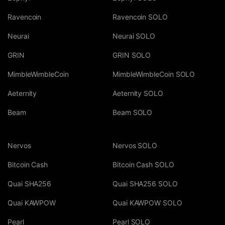
Ravencoin
Ravencoin SOLO
Neurai
Neurai SOLO
GRIN
GRIN SOLO
MimbleWimbleCoin
MimbleWimbleCoin SOLO
Aeternity
Aeternity SOLO
Beam
Beam SOLO
Nervos
Nervos SOLO
Bitcoin Cash
Bitcoin Cash SOLO
Quai SHA256
Quai SHA256 SOLO
Quai KAWPOW
Quai KAWPOW SOLO
Pearl
Pearl SOLO