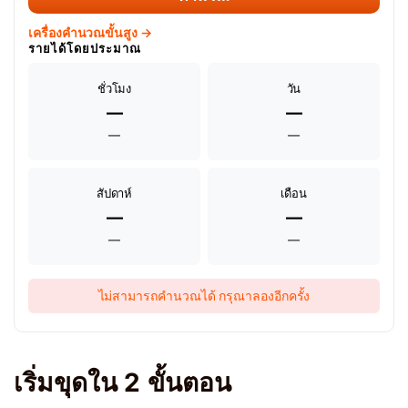
เครื่องคำนวณขั้นสูง →
รายได้โดยประมาณ
ชั่วโมง
วัน
—
—
—
—
สัปดาห์
เดือน
—
—
—
—
ไม่สามารถคำนวณได้ กรุณาลองอีกครั้ง
เริ่มขุดใน 2 ขั้นตอน