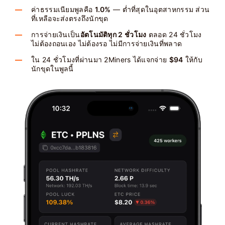
ค่าธรรมเนียมพูลคือ
1.0%
— ต่ำที่สุดในอุตสาหกรรม ส่วน
ที่เหลือจะส่งตรงถึงนักขุด
การจ่ายเงินเป็น
อัตโนมัติทุก 2 ชั่วโมง
ตลอด 24 ชั่วโมง
ไม่ต้องถอนเอง ไม่ต้องรอ ไม่มีการจ่ายเงินที่พลาด
ใน 24 ชั่วโมงที่ผ่านมา 2Miners ได้แจกจ่าย
$94
ให้กับ
นักขุดในพูลนี้