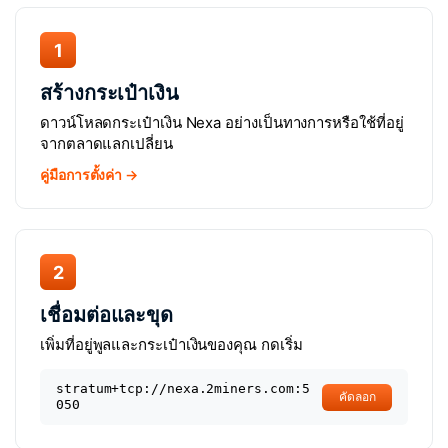
1
สร้างกระเป๋าเงิน
ดาวน์โหลดกระเป๋าเงิน Nexa อย่างเป็นทางการหรือใช้ที่อยู่
จากตลาดแลกเปลี่ยน
คู่มือการตั้งค่า →
2
เชื่อมต่อและขุด
เพิ่มที่อยู่พูลและกระเป๋าเงินของคุณ กดเริ่ม
stratum+tcp://nexa.2miners.com:5
คัดลอก
050