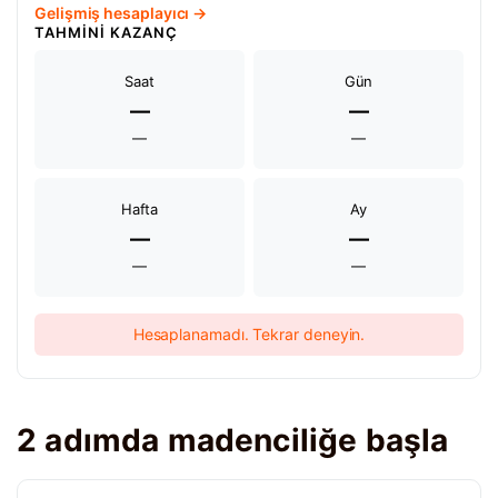
Gelişmiş hesaplayıcı →
TAHMINI KAZANÇ
Saat
Gün
—
—
—
—
Hafta
Ay
—
—
—
—
Hesaplanamadı. Tekrar deneyin.
2 adımda madenciliğe başla