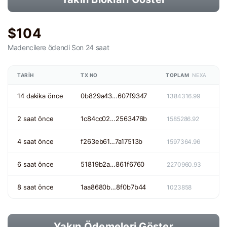
$104
Madencilere ödendi
Son 24 saat
TARIH
TX NO
TOPLAM
NEXA
14 dakika önce
0b829a43…607f9347
1384316.99
2 saat önce
1c84cc02…2563476b
1585286.92
4 saat önce
f263eb61…7a17513b
1597364.96
6 saat önce
51819b2a…861f6760
2270960.93
8 saat önce
1aa8680b…8f0b7b44
1023858
Yakın Ödemeleri Göster