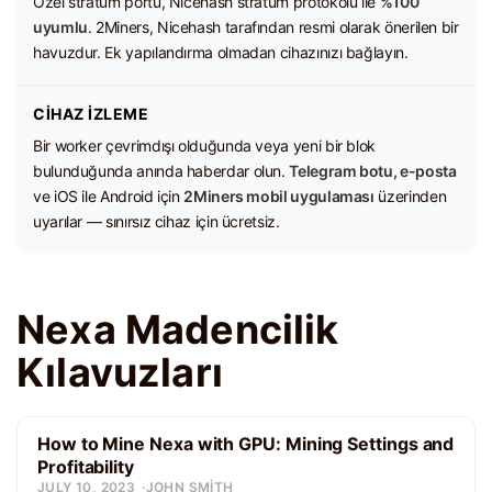
Özel stratum portu, Nicehash stratum protokolü ile
%100
uyumlu
. 2Miners, Nicehash tarafından resmi olarak önerilen bir
havuzdur. Ek yapılandırma olmadan cihazınızı bağlayın.
CIHAZ İZLEME
Bir worker çevrimdışı olduğunda veya yeni bir blok
bulunduğunda anında haberdar olun.
Telegram botu, e-posta
ve iOS ile Android için
2Miners mobil uygulaması
üzerinden
uyarılar — sınırsız cihaz için ücretsiz.
Nexa Madencilik
Kılavuzları
How to Mine Nexa with GPU: Mining Settings and
Profitability
JULY 10, 2023
JOHN SMITH