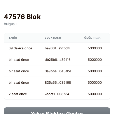
47576 Blok
bulgusu
TARIH
BLOK HASH
ÖDÜL
NEXA
39 dakika önce
ba9031…a9fbd4
5000000
bir saat önce
db25b8…a39116
5000000
bir saat önce
3a9bbe…6e3abe
5000000
bir saat önce
835c66…035168
5000000
2 saat önce
7edcf1…008734
5000000
Yakın Blokları Göster