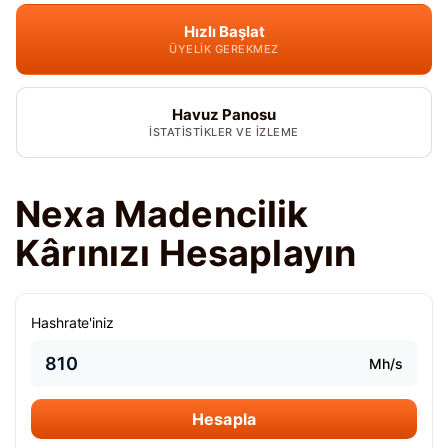
Hızlı Başlat
ÜYELIK GEREKMEZ
Havuz Panosu
İSTATISTIKLER VE IZLEME
Nexa Madencilik
Kârınızı Hesaplayın
Hashrate'iniz
Mh/s
Hesapla