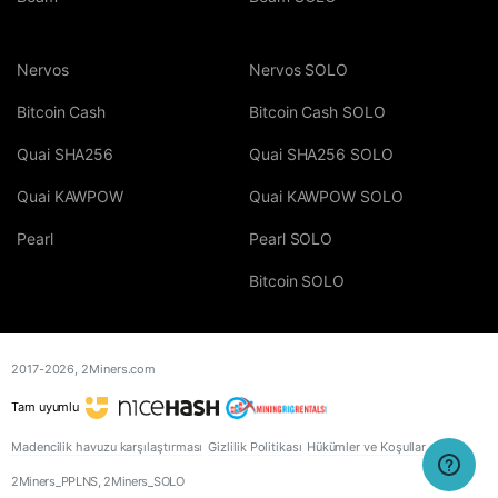
Nervos
Nervos SOLO
Bitcoin Cash
Bitcoin Cash SOLO
Quai SHA256
Quai SHA256 SOLO
Quai KAWPOW
Quai KAWPOW SOLO
Pearl
Pearl SOLO
Bitcoin SOLO
2017-2026,
2Miners.com
Tam uyumlu
Madencilik havuzu karşılaştırması
Gizlilik Politikası
Hükümler ve Koşullar
2Miners_PPLNS, 2Miners_SOLO