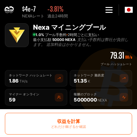
$4e-7
-3.81%
NEXAレート
過去24時間
Home
Nexa マイニングプール
最高の Nexa マイニングプール - 2Miners
1.0%
プール手数料
2時間ごとに支払い
支払い手数料は弊社が負担し
最小支払額
50000 NEXA
ます。 追加料金はかかりません。
79.31
GH/s
プール ハッシュレート
ネットワーク ハッシュレート
ネットワーク 難易度
1.86
51.35
TH/s
K
マイナー オンライン
報酬のブロック
59
5000000
NEXA
収益を計算
どれだけ稼げるか確認