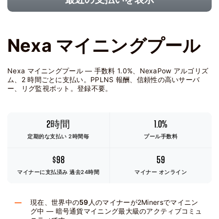
Nexa マイニングプール
Nexa マイニングプール — 手数料 1.0%、NexaPow アルゴリズ
ム、2 時間ごとに支払い。PPLNS 報酬、信頼性の高いサーバ
ー、リグ監視ボット。登録不要。
2時間
1.0%
定期的な支払い 2時間毎
プール手数料
$98
59
マイナーに支払済み
過去24時間
マイナー オンライン
現在、世界中の
59
人のマイナーが2Minersでマイニン
グ中 — 暗号通貨マイニング最大級のアクティブコミュ