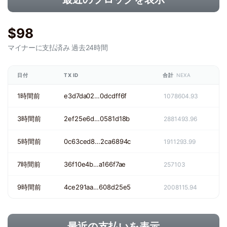
$98
マイナーに支払済み
過去24時間
日付
TX ID
合計
NEXA
1時間前
e3d7da02…0dcdff6f
1078604.93
3時間前
2ef25e6d…0581d18b
2881493.96
5時間前
0c63ced8…2ca6894c
1911293.99
7時間前
36f10e4b…a166f7ae
257103
9時間前
4ce291aa…608d25e5
2008115.94
最近の支払いを表示