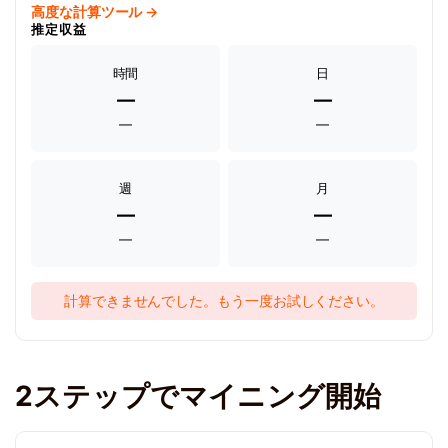
高度な計算ツール →
推定収益
時間
日
—
—
—
—
週
月
—
—
—
—
計算できませんでした。もう一度お試しください。
2ステップでマイニング開始