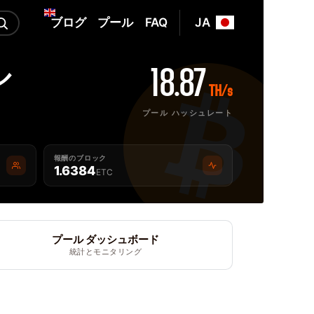
ブログ
プール
FAQ
JA
ル
18.87
TH/s
プール ハッシュレート
報酬のブロック
1.6384
ETC
プール ダッシュボード
統計とモニタリング