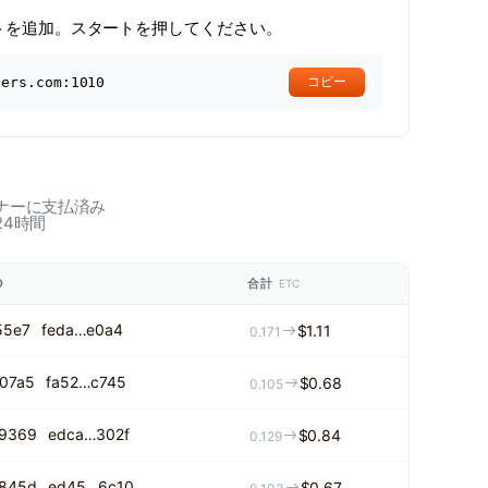
トを追加。スタートを押してください。
ners.com:1010
コピー
ナーに支払済み
24時間
D
合計
ETC
55e7
feda…e0a4
$1.11
0.171
07a5
fa52…c745
$0.68
0.105
9369
edca…302f
$0.84
0.129
845d
ed45…6c10
$0.67