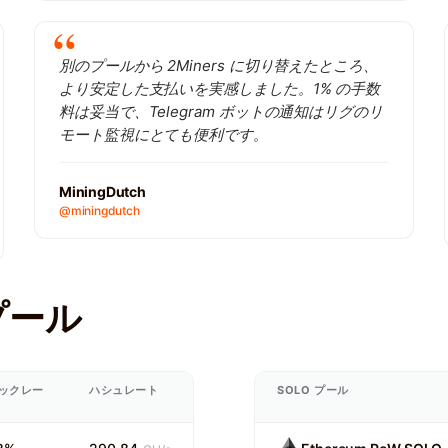
別のプールから 2Miners に切り替えたところ、
より安定した支払いを実感しました。1% の手数
料は妥当で、Telegram ボットの通知はリグのリ
モート監視にとても便利です。
MiningDutch
@miningdutch
 プール
ックレー
ハシュレート
SOLO プール