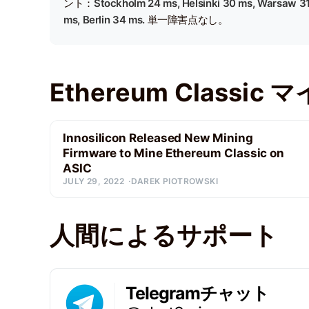
ント：
Stockholm 24 ms, Helsinki 30 ms, Warsaw 3
ms, Berlin 34 ms.
単一障害点なし。
Ethereum Classi
Innosilicon Released New Mining
Firmware to Mine Ethereum Classic on
ASIC
JULY 29, 2022
DAREK PIOTROWSKI
人間によるサポート
Telegramチャット