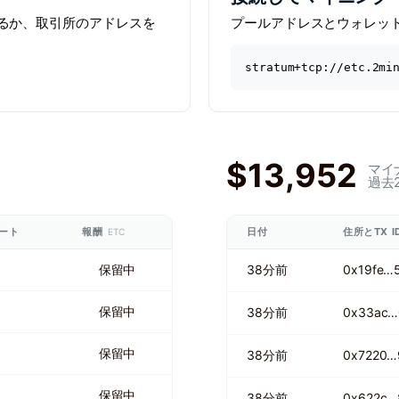
ードするか、取引所のアドレスを
プールアドレスとウォレッ
stratum+tcp://etc.2mi
$13,952
マイ
過去
ート
報酬
日付
住所とTX I
ETC
保留中
38分前
0x19fe…
保留中
38分前
0x33ac…
保留中
38分前
0x7220…
保留中
38分前
0x622c…