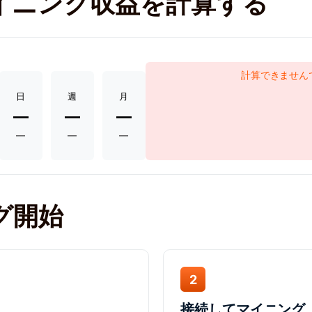
ic マイニング収益を計算する
計算できません
日
週
月
—
—
—
—
—
—
グ開始
2
接続してマイニング