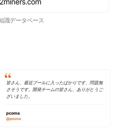
.2miners.com
知識データベース
皆さん、最近プールに入ったばかりです、問題無
さそうです。開発チームの皆さん、ありがとうご
ざいました。
pcoma
@pcoma