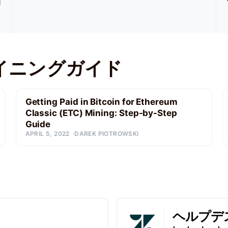
1
c マイニングガイド
Getting Paid in Bitcoin for Ethereum
Classic (ETC) Mining: Step-by-Step
Guide
APRIL 5, 2022
DAREK PIOTROWSKI
ヘルプデ