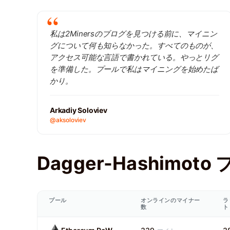
私は2Minersのブログを見つける前に、マイニン
グについて何も知らなかった。すべてのものが、
アクセス可能な言語で書かれている。やっとリグ
を準備した。プールで私はマイニングを始めたば
かり。
Arkadiy Soloviev
@aksoloviev
Dagger-Hashimoto
プール
オンラインのマイナー
ラ
数
ト