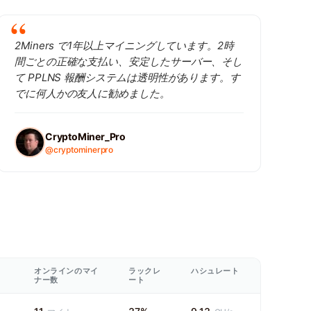
2Miners で1年以上マイニングしています。2時
間ごとの正確な支払い、安定したサーバー、そし
て PPLNS 報酬システムは透明性があります。す
でに何人かの友人に勧めました。
CryptoMiner_Pro
@cryptominerpro
オンラインのマイ
ラックレ
ハシュレート
ナー数
ート