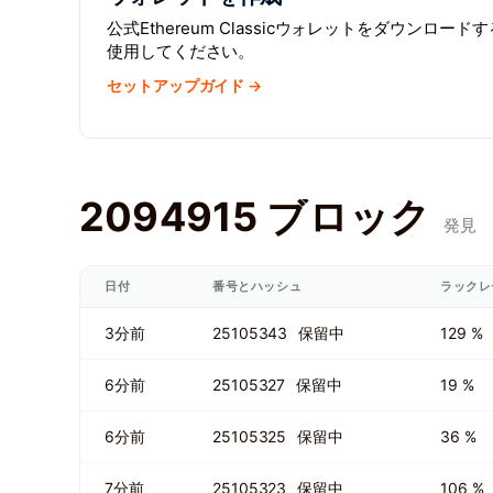
公式Ethereum Classicウォレットをダウンロ
使用してください。
セットアップガイド →
2094915 ブロック
発見
日付
番号とハッシュ
ラックレ
3分前
25105343
保留中
129 %
6分前
25105327
保留中
19 %
6分前
25105325
保留中
36 %
7分前
25105323
保留中
106 %