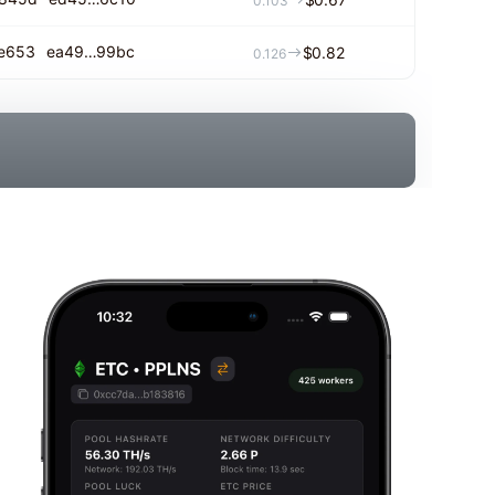
0.103
e653
ea49…99bc
$0.82
0.126