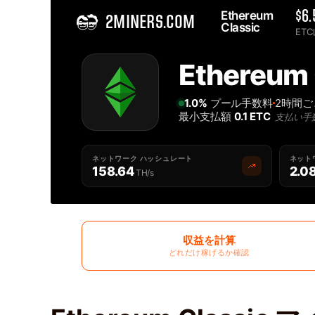
Ethereum 
$6.
2MINERS.COM
Classic 
ET
Home
Ethereu
最高の Ethereum Classic ETC マイニングプール - 2Miners
1.0%
プール手数料
2時間
最小支払額
0.1 ETC
支払い手
ネットワーク ハッシュレート
ネット
158.64
2.0
TH/s
収益を計算
どれだけ稼げるか確認