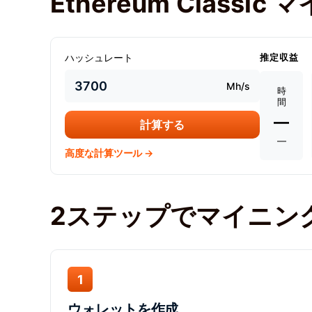
Ethereum Class
ハッシュレート
推定収益
Mh/s
時
間
—
計算する
—
高度な計算ツール →
2ステップでマイニン
1
ウォレットを作成