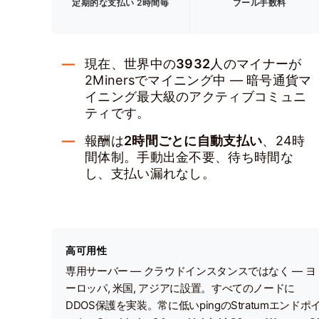
定期的な支払い 2時間毎
プール手数料
現在、世界中の
3932
人のマイナーが
2Minersでマイニング中 — 暗号通貨マ
イニング最大級のアクティブコミュニ
ティです。
報酬は
2時間ごとに自動支払い
、24時
間体制。手動出金不要、待ち時間な
し、支払い漏れなし。
高可用性
専用サーバー — クラウドインスタンスではなく — ヨ
ーロッパ, 米国, アジアに設置。すべてのノードに
DDOS保護を実装。常に低いpingのStratumエンドポ