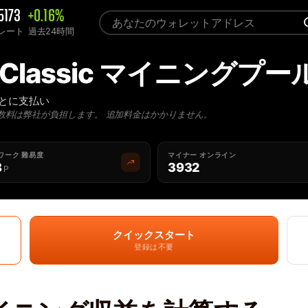
5173
+0.16%
Cレート
過去24時間
m Classic マイニングプー
ごとに支払い
数料は弊社が負担します。 追加料金はかかりません。
ワーク 難易度
マイナー オンライン
8
3932
P
クイックスタート
登録は不要