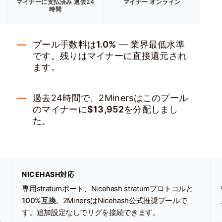
マイナーに支払済み
過去24
マイナー オンライン
時間
プール手数料は
1.0%
— 業界最低水準
です。残りはマイナーに直接還元され
ます。
過去24時間で、2Minersはこのプール
のマイナーに
$13,952
を分配しまし
た。
NICEHASH対応
専用stratumポート、Nicehash stratumプロトコルと
100%互換
。2MinersはNicehash公式推奨プールで
イ
す。追加設定なしでリグを接続できます。