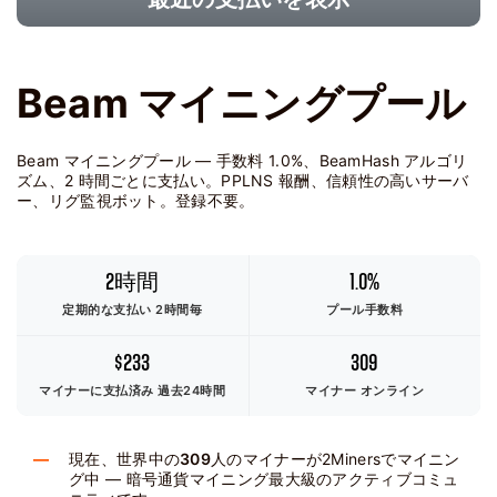
Beam マイニングプール
Beam マイニングプール — 手数料 1.0%、BeamHash アルゴリ
ズム、2 時間ごとに支払い。PPLNS 報酬、信頼性の高いサーバ
ー、リグ監視ボット。登録不要。
2時間
1.0%
定期的な支払い 2時間毎
プール手数料
$233
309
マイナーに支払済み
過去24時間
マイナー オンライン
現在、世界中の
309
人のマイナーが2Minersでマイニン
グ中 — 暗号通貨マイニング最大級のアクティブコミュ