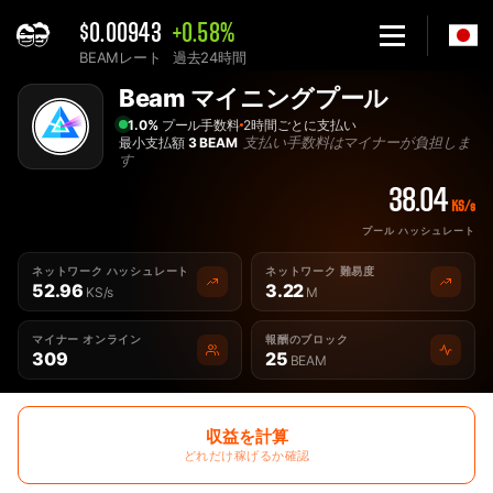
$0.00943
+0.58%
BEAMレート
過去24時間
Home
Beam マイニングプール
最高の Beam マイニングプール - 2Miners
1.0%
プール手数料
2時間ごとに支払い
支払い手数料はマイナーが負担しま
最小支払額
3 BEAM
す
38.04
KS/s
プール ハッシュレート
ネットワーク ハッシュレート
ネットワーク 難易度
52.96
3.22
KS/s
M
マイナー オンライン
報酬のブロック
309
25
BEAM
収益を計算
どれだけ稼げるか確認