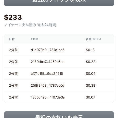
$233
マイナーに支払済み
過去24時間
日付
TX ID
合計
BEAM
2分前
d1e079d0…787c1be6
$0.13
2分前
2189dbe7…1469c6ee
$0.22
2分前
cf71d1f5…9da24215
$0.04
2分前
258f3468…1787ec6d
$0.38
2分前
1355c426…4f07de3a
$0.07
最近の支払いを表示