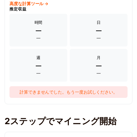
高度な計算ツール →
推定収益
時間
日
—
—
—
—
週
月
—
—
—
—
計算できませんでした。もう一度お試しください。
2ステップでマイニング開始