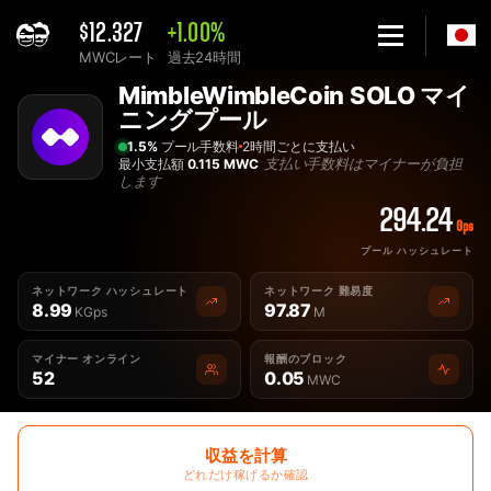
$12.327
+1.00%
MWCレート
過去24時間
Home
MimbleWimbleCoin SOLO マイ
単独 MimbleWimbleCoin MWC マイニングプール - 2Miners
ニングプール
1.5%
プール手数料
2時間ごとに支払い
支払い手数料はマイナーが負担
最小支払額
0.115 MWC
します
294.24
Gps
プール ハッシュレート
ネットワーク ハッシュレート
ネットワーク 難易度
8.99
97.87
KGps
M
マイナー オンライン
報酬のブロック
52
0.05
MWC
収益を計算
どれだけ稼げるか確認