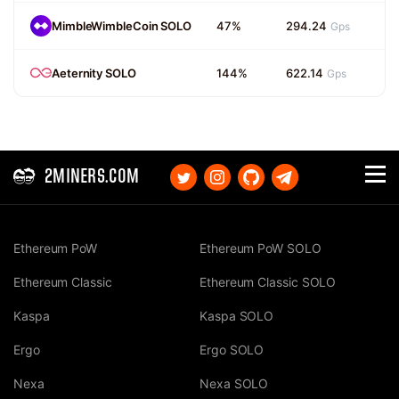
MimbleWimbleCoin SOLO
47%
294.24
Gps
Aeternity SOLO
144%
622.14
Gps
2MINERS.COM
Ethereum PoW
Ethereum PoW SOLO
Ethereum Classic
Ethereum Classic SOLO
Kaspa
Kaspa SOLO
Ergo
Ergo SOLO
Nexa
Nexa SOLO