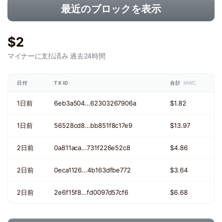
最近のブロックを表示
$2
マイナーに支払済み
過去24時間
日付
TX ID
合計
MWC
1日前
6eb3a504…62303267906a
$1.82
1日前
56528cd8…bb851f8c17e9
$13.97
2日前
0a811aca…731f226e52c8
$4.86
2日前
0eca1126…4b163dfbe772
$3.64
2日前
2e6f15f8…fd0097d57cf6
$6.68