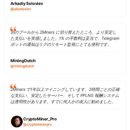
Arkadiy Soloviev
@aksoloviev
別のプールから 2Miners に切り替えたところ、より安定し
た支払いを実感しました。1% の手数料は妥当で、Telegram
ボットの通知はリグのリモート監視にとても便利です。
MiningDutch
@miningdutch
2Miners で1年以上マイニングしています。2時間ごとの正確
な支払い、安定したサーバー、そして PPLNS 報酬システム
は透明性があります。すでに何人かの友人に勧めました。
CryptoMiner_Pro
@cryptominerpro