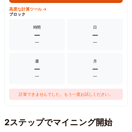
高度な計算ツール →
ブロック
時間
日
—
—
—
—
週
月
—
—
—
—
計算できませんでした。もう一度お試しください。
2ステップでマイニング開始