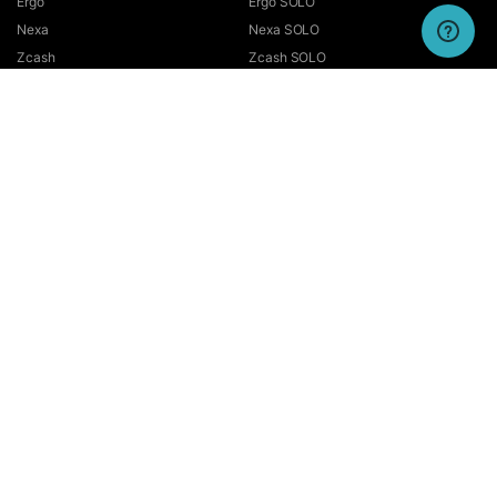
Ergo
Ergo SOLO
Nexa
Nexa SOLO
Zcash
Zcash SOLO
Bitcoin GOLD
Bitcoin GOLD SOLO
Zephyr
Zephyr SOLO
Ravencoin
Ravencoin SOLO
Neurai
Neurai SOLO
GRIN
GRIN SOLO
MimbleWimbleCoin
MimbleWimbleCoin SOLO
Aeternity
Aeternity SOLO
Beam
Beam SOLO
Nervos
Nervos SOLO
Bitcoin Cash
Bitcoin Cash SOLO
Quai SHA256
Quai SHA256 SOLO
Quai KAWPOW
Quai KAWPOW SOLO
Pearl
Pearl SOLO