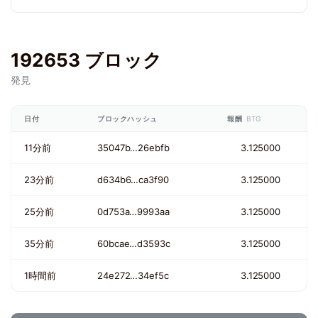
192653 ブロック
発見
日付
ブロックハッシュ
報酬
BTG
11分前
35047b…26ebfb
3.125000
23分前
d634b6…ca3f90
3.125000
25分前
0d753a…9993aa
3.125000
35分前
60bcae…d3593c
3.125000
1時間前
24e272…34ef5c
3.125000