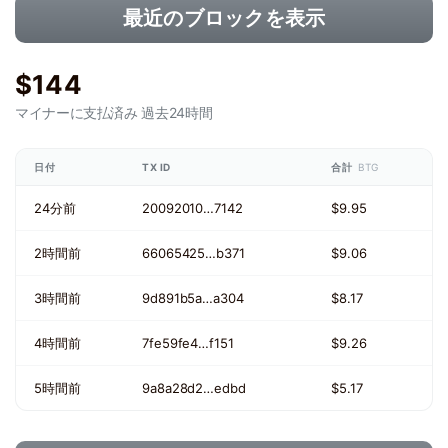
最近のブロックを表示
$144
マイナーに支払済み
過去24時間
日付
TX ID
合計
BTG
24分前
20092010…7142
$9.95
2時間前
66065425…b371
$9.06
3時間前
9d891b5a…a304
$8.17
4時間前
7fe59fe4…f151
$9.26
5時間前
9a8a28d2…edbd
$5.17