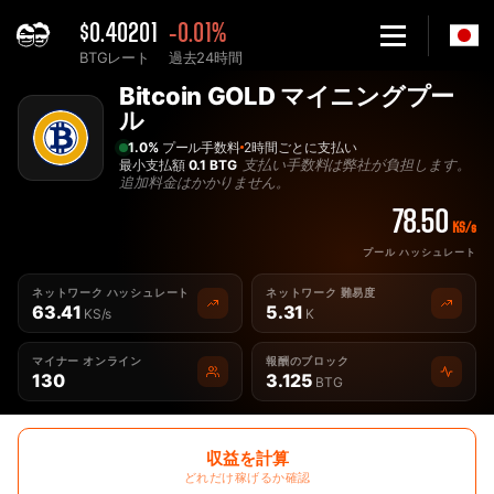
$0.40201
-0.01%
BTGレート
過去24時間
Home
Bitcoin GOLD マイニングプー
最高の Bitcoin GOLD BTG マイニングプール - 2Miners
ル
1.0%
プール手数料
2時間ごとに支払い
支払い手数料は弊社が負担します。
最小支払額
0.1 BTG
追加料金はかかりません。
78.50
KS/s
プール ハッシュレート
ネットワーク ハッシュレート
ネットワーク 難易度
63.41
5.31
KS/s
K
マイナー オンライン
報酬のブロック
130
3.125
BTG
収益を計算
どれだけ稼げるか確認