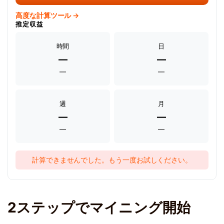
高度な計算ツール →
推定収益
時間
日
—
—
—
—
週
月
—
—
—
—
計算できませんでした。もう一度お試しください。
2ステップでマイニング開始