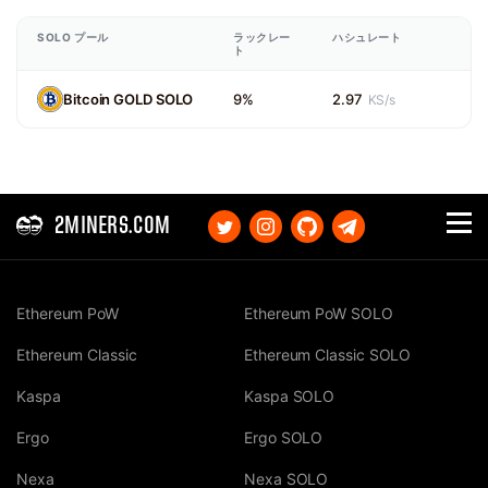
SOLO プール
ラックレー
ハシュレート
ト
Bitcoin GOLD SOLO
9%
2.97
KS/s
2MINERS.COM
Ethereum PoW
Ethereum PoW SOLO
Ethereum Classic
Ethereum Classic SOLO
Kaspa
Kaspa SOLO
Ergo
Ergo SOLO
Nexa
Nexa SOLO