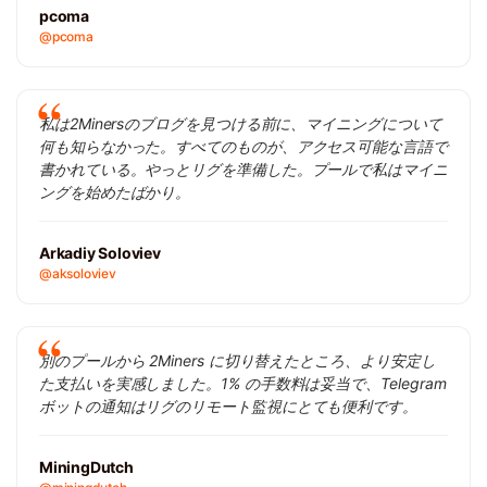
pcoma
@pcoma
私は2Minersのブログを見つける前に、マイニングについて
何も知らなかった。すべてのものが、アクセス可能な言語で
書かれている。やっとリグを準備した。プールで私はマイニ
ングを始めたばかり。
Arkadiy Soloviev
@aksoloviev
別のプールから 2Miners に切り替えたところ、より安定し
た支払いを実感しました。1% の手数料は妥当で、Telegram
ボットの通知はリグのリモート監視にとても便利です。
MiningDutch