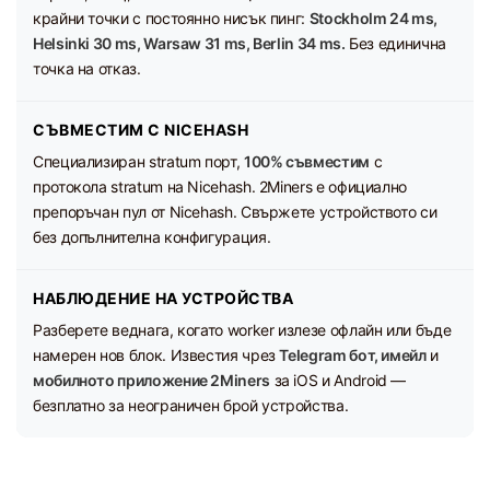
крайни точки с постоянно нисък пинг:
Stockholm 24 ms,
Helsinki 30 ms, Warsaw 31 ms, Berlin 34 ms.
Без единична
точка на отказ.
СЪВМЕСТИМ С NICEHASH
Специализиран stratum порт,
100% съвместим
с
протокола stratum на Nicehash. 2Miners е официално
препоръчан пул от Nicehash. Свържете устройството си
без допълнителна конфигурация.
НАБЛЮДЕНИЕ НА УСТРОЙСТВА
Разберете веднага, когато worker излезе офлайн или бъде
намерен нов блок. Известия чрез
Telegram бот, имейл
и
мобилното приложение 2Miners
за iOS и Android —
безплатно за неограничен брой устройства.