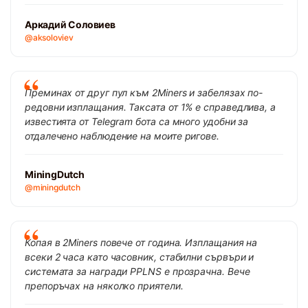
Аркадий Соловиев
@aksoloviev
Преминах от друг пул към 2Miners и забелязах по-
редовни изплащания. Таксата от 1% е справедлива, а
известията от Telegram бота са много удобни за
отдалечено наблюдение на моите ригове.
MiningDutch
@miningdutch
Копая в 2Miners повече от година. Изплащания на
всеки 2 часа като часовник, стабилни сървъри и
системата за награди PPLNS е прозрачна. Вече
препоръчах на няколко приятели.