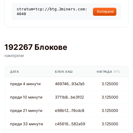
stratum+tcp://btg.2miners.com:
Копиране
4040
192267 Блокове
намерени
ДАТА
БЛОК ХАШ
НАГРАДА
BTG
преди 4 минути
469746…93a7a5
3.125000
преди 10 минути
3711b8…be3f02
3.125000
преди 21 минути
e98b12…f9cdc8
3.125000
преди 33 минути
c45616…582a59
3.125000