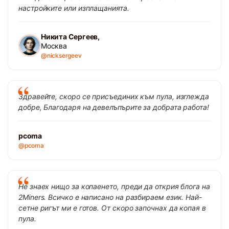
настройките или изплащанията.
Никита Сергеев,
Москва
@nicksergeev
Здравейте, скоро се присъединих към пула, изглежда
добре, Благодаря на девелъпърите за добрата работа!
pcoma
@pcoma
Не знаех нищо за копаенето, преди да открия блога на
2Miners. Всичко е написано на разбираем език. Най-
сетне ригът ми е готов. От скоро започнах да копая в
пула.