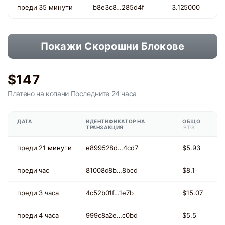
преди 35 минути
b8e3c8…285d4f
3.125000
Покажи Скорошни Блокове
$147
Платено на копачи
Последните 24 часа
ДАТА
ИДЕНТИФИКАТОР НА
ОБЩО
ТРАНЗАКЦИЯ
BTG
преди 21 минути
e899528d…4cd7
$5.93
преди час
81008d8b…8bcd
$8.1
преди 3 часа
4c52b01f…1e7b
$15.07
преди 4 часа
999c8a2e…c0bd
$5.5