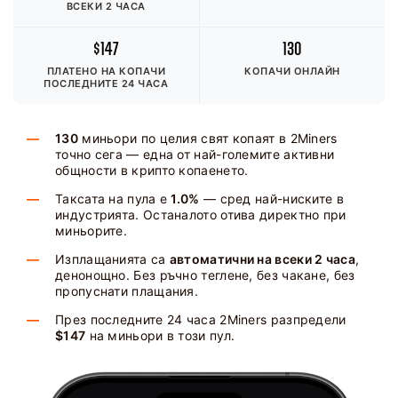
ВСЕКИ 2 ЧАСА
$147
130
ПЛАТЕНО НА КОПАЧИ
КОПАЧИ ОНЛАЙН
ПОСЛЕДНИТЕ 24 ЧАСА
130
миньори по целия свят копаят в 2Miners
точно сега — една от най-големите активни
общности в крипто копаенето.
Таксата на пула е
1.0%
— сред най-ниските в
индустрията. Останалото отива директно при
миньорите.
Изплащанията са
автоматични на всеки 2 часа
,
денонощно. Без ръчно теглене, без чакане, без
пропуснати плащания.
През последните 24 часа 2Miners разпредели
$147
на миньори в този пул.