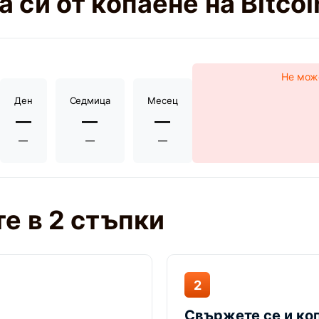
 си от копаене на Bitco
Не може
Ден
Седмица
Месец
—
—
—
—
—
—
е в 2 стъпки
2
Свържете се и ко