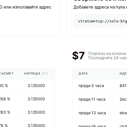
D или използвайте адрес
Добавете адреса на пула 
stratum+tcp://solo-bt
$7
Платено на копачи
Последните 24 час
КЪСМЕТ
НАГРАДА
ДАТА
ИДЕ
BTG
80 %
3.125000
преди 3 часа
841
268 %
3.125000
преди 11 часа
2ec
263 %
3.125000
преди 13 часа
eba
78 %
3.125000
преди 16 часа
cb4