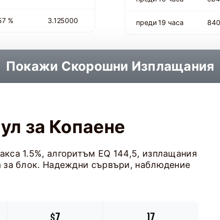
57 %
3.125000
преди 19 часа
84
Покажи Скорошни Изплащания
ул за Копаене
такса 1.5%, алгоритъм EQ 144,5, изплащания
да за блок. Надеждни сървъри, наблюдение
$7
17