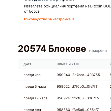
Изтеглете официалния портфейл на Bitcoin GOL
от борса.
Ръководство за настройка →
20574 Блокове
намерени
ДАТА
НОМЕР И ХАШ
преди час
959040
3a7cca…403755
преди 5 часа
959022
d7f0b0…0fe7f1
преди 19 часа
958924
22cf86…3367c5
преди ден
958880
f3e5a9…065ef7