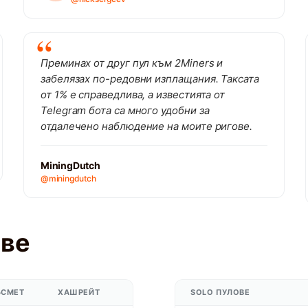
Преминах от друг пул към 2Miners и
забелязах по-редовни изплащания. Таксата
от 1% е справедлива, а известията от
Telegram бота са много удобни за
отдалечено наблюдение на моите ригове.
MiningDutch
@miningdutch
ове
ЪСМЕТ
ХАШРЕЙТ
SOLO ПУЛОВЕ