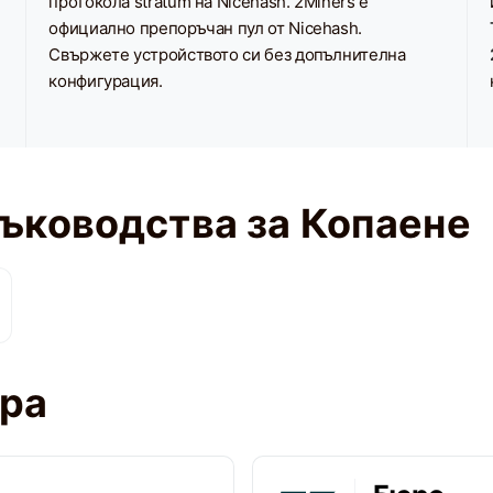
протокола stratum на Nicehash. 2Miners е
официално препоръчан пул от Nicehash.
Свържете устройството си без допълнителна
конфигурация.
Ръководства за Копаене
ора