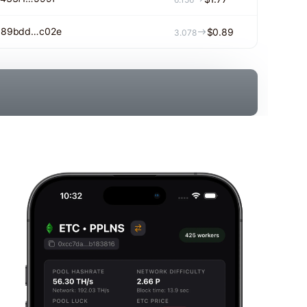
089bdd…c02e
$0.89
3.078