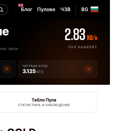
Блог
Пулове
ЧЗВ
BG
не
2.83
KS/s
ПУЛ ХАШРЕЙТ
лни такси.
НАГРАДА БЛОК
3.125
BTG
Табло Пула
СТАТИСТИКА И НАБЛЮДЕНИЕ