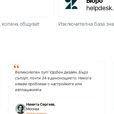
Бюро
helpdesk
+ копача общуват
Изключителна база зна
Великолепен пул! Удобен дизайн. Бърз
съпорт, почти 24 в денонощието. Никога
нямам проблеми с настройките или
изплащанията.
Никита Сергеев,
Москва
@nicksergeev