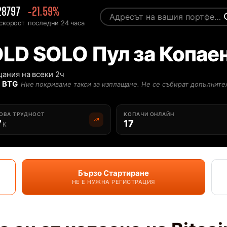
28797
-21.59%
скорост
последни 24 часа
OLD SOLO Пул за Копае
ания на всеки 2ч
1 BTG
Ние покриваме такси за изплащане. Не се събират допълните
ОВА ТРУДНОСТ
КОПАЧИ ОНЛАЙН
7
17
K
Бързо Стартиране
НЕ Е НУЖНА РЕГИСТРАЦИЯ