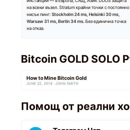
инстанции — в Европа, САЩ, Азия. DDOS защита
на всеки възел. Stratum крайни точки с постоянно
нисък пинг:
Stockholm 24 ms, Helsinki 30 ms,
Warsaw 31 ms, Berlin 34 ms.
Без единична точка
на отказ.
Bitcoin GOLD SOLO 
How to Mine Bitcoin Gold
JUNE 22, 2018
JOHN SMITH
Помощ от реални х