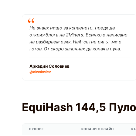
Не знаех нищо за копаенето, преди да
открия блога на 2Miners. Всичко е написано
на разбираем език. Най-сетне ригът ми е
готов. От скоро започнах да копая в пула.
Аркадий Соловиев
@aksoloviev
EquiHash 144,5 Пул
ПУЛОВЕ
КОПАЧИ ОНЛАЙН
К