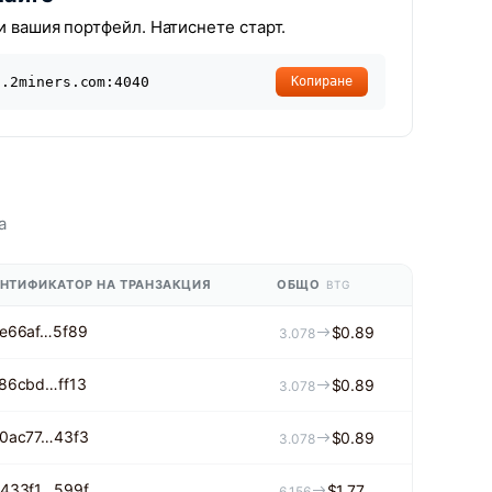
и вашия портфейл. Натиснете старт.
g.2miners.com:4040
Копиране
а
НТИФИКАТОР НА ТРАНЗАКЦИЯ
ОБЩО
BTG
e66af…5f89
$0.89
3.078
86cbd…ff13
$0.89
3.078
0ac77…43f3
$0.89
3.078
433f1…599f
$1.77
6.156