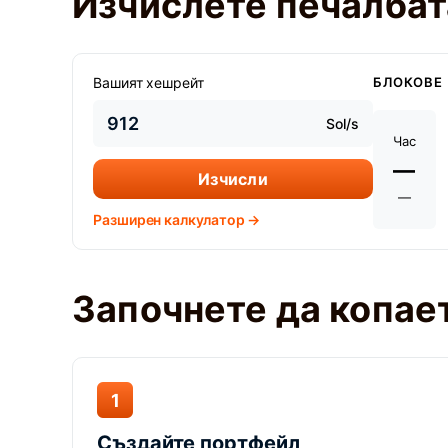
Изчислете печалбата
Вашият хешрейт
БЛОКОВЕ
Sol/s
Час
—
Изчисли
—
Разширен калкулатор →
Започнете да копает
1
Създайте портфейл