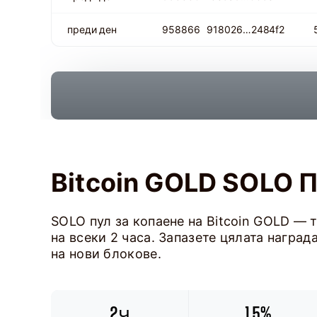
преди ден
958866
918026…2484f2
Bitcoin GOLD SOLO П
SOLO пул за копаене на Bitcoin GOLD — 
на всеки 2 часа. Запазете цялата награ
на нови блокове.
2ч
1.5%