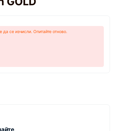
in GOLD
 да се изчисли. Опитайте отново.
пайте