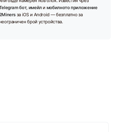
или бъде намерен нов блок. Известия чрез
Telegram бот, имейл
и
мобилното приложение
2Miners
за iOS и Android — безплатно за
неограничен брой устройства.