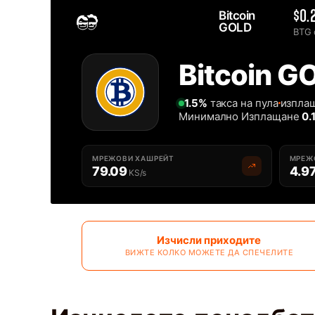
Bitcoin 
$0.
GOLD 
BTG 
Home
2MINERS.COM
Bitcoin G
Solo Bitcoin GOLD BTG Пул за Копаене - 2Miners
1.5%
такса на пула
изплащ
Минимално Изплащане
0.
МРЕЖОВИ ХАШРЕЙТ
МРЕЖ
79.09
4.9
KS/s
Изчисли приходите
ВИЖТЕ КОЛКО МОЖЕТЕ ДА СПЕЧЕЛИТЕ