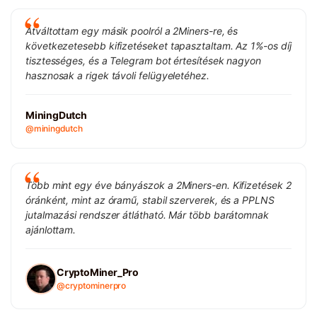
Átváltottam egy másik poolról a 2Miners-re, és
következetesebb kifizetéseket tapasztaltam. Az 1%-os díj
tisztességes, és a Telegram bot értesítések nagyon
hasznosak a rigek távoli felügyeletéhez.
MiningDutch
@miningdutch
Több mint egy éve bányászok a 2Miners-en. Kifizetések 2
óránként, mint az óramű, stabil szerverek, és a PPLNS
jutalmazási rendszer átlátható. Már több barátomnak
ajánlottam.
CryptoMiner_Pro
@cryptominerpro