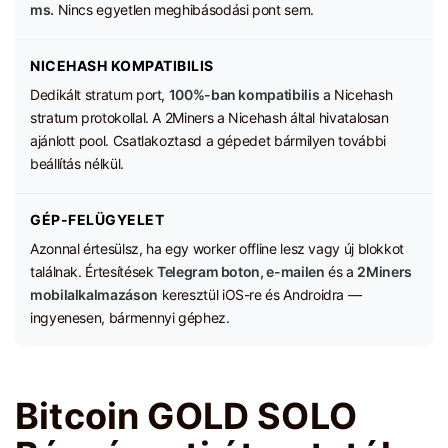
ms.
Nincs egyetlen meghibásodási pont sem.
NICEHASH KOMPATIBILIS
Dedikált stratum port,
100%-ban kompatibilis
a Nicehash
stratum protokollal. A 2Miners a Nicehash által hivatalosan
ajánlott pool. Csatlakoztasd a gépedet bármilyen további
beállítás nélkül.
GÉP-FELÜGYELET
Azonnal értesülsz, ha egy worker offline lesz vagy új blokkot
találnak. Értesítések
Telegram boton, e-mailen
és a
2Miners
mobilalkalmazáson
keresztül iOS-re és Androidra —
ingyenesen, bármennyi géphez.
Bitcoin GOLD SOLO