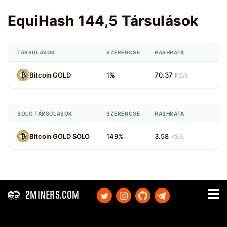
EquiHash 144,5 Társulások
TÁRSULÁSOK
SZERENCSE
HASHRÁTA
Bitcoin GOLD
1%
70.37
KS/s
SOLO TÁRSULÁSOK
SZERENCSE
HASHRÁTA
Bitcoin GOLD SOLO
149%
3.58
KS/s
2MINERS.COM