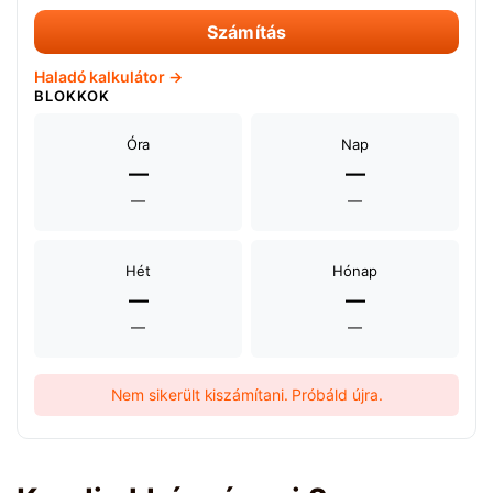
Számítás
Haladó kalkulátor →
BLOKKOK
Óra
Nap
—
—
—
—
Hét
Hónap
—
—
—
—
Nem sikerült kiszámítani. Próbáld újra.