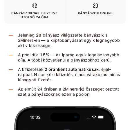
$2
20
BÁNYÁSZOKNAK KIFIZETVE
BÁNYÁSZOK ONLINE
UTOLSÓ 24 ÓRA
Jelenleg
20
bányász világszerte bányászik a
2Miners-en — a kriptobányászat egyik legnagyobb
aktív közössége.
A pool díja
1.5%
— az iparág egyik legalacsonyabb
díja. A többi közvetlenül a bányászokhoz kerül.
A kifizetések
2 óránként automatikusak
, éjjel-
nappal. Nincs kézi kifizetés, nincs várakozás, nincs
kihagyott fizetés.
Az elmúlt 24 órában a 2Miners
$2
összeget osztott
szét a bányászoknak ezen a poolon.