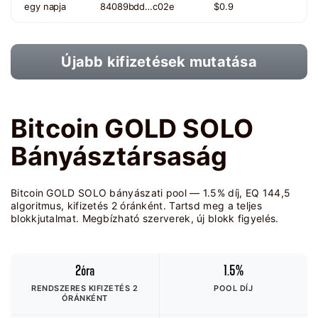
egy napja
84089bdd…c02e
$0.9
Újabb kifizetések mutatása
Bitcoin GOLD SOLO
Bányásztársaság
Bitcoin GOLD SOLO bányászati pool — 1.5% díj, EQ 144,5
algoritmus, kifizetés 2 óránként. Tartsd meg a teljes
blokkjutalmat. Megbízható szerverek, új blokk figyelés.
2óra
1.5%
RENDSZERES KIFIZETÉS 2
POOL DÍJ
ÓRÁNKÉNT