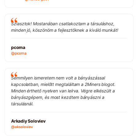
Sziasztok! Mostanában csatlakoztam a társuláshoz,
minden jó, köszönöm a fejlesztőknek a kiváló munkát!
pcoma
@pcoma
Semmilyen ismeretem nem volt a bányászással
kapcsolatban, mielőtt megtaláltam a 2Miners blogot.
Minden érthető nyelven van leírva. Végre elkészült a
bányászgépem, és most kezdtem bányászni a
társulásnál.
Arkadiy Soloviev
@aksoloviev