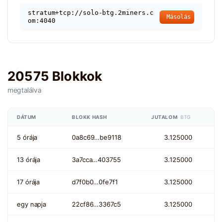
stratum+tcp://solo-btg.2miners.c
Másolás
om:4040
20575 Blokkok
megtalálva
DÁTUM
BLOKK HASH
JUTALOM
BTG
5 órája
0a8c69…be9118
3.125000
13 órája
3a7cca…403755
3.125000
17 órája
d7f0b0…0fe7f1
3.125000
egy napja
22cf86…3367c5
3.125000