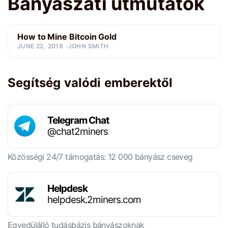
Bányászati útmutatók
How to Mine Bitcoin Gold
JUNE 22, 2018
JOHN SMITH
Segítség valódi emberektől
Telegram Chat
@chat2miners
Közösségi 24/7 támogatás: 12 000 bányász cseveg
Helpdesk
helpdesk.2miners.com
Egyedülálló tudásbázis bányászoknak