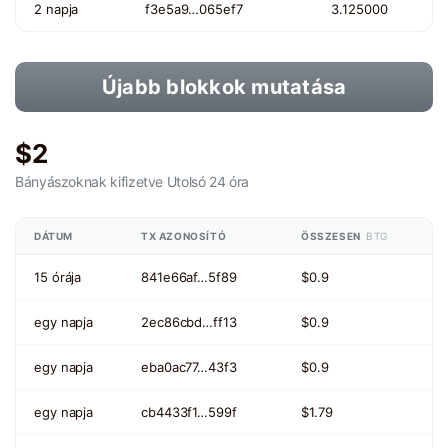
2 napja
f3e5a9…065ef7
3.125000
Újabb blokkok mutatása
$2
Bányászoknak kifizetve
Utolsó 24 óra
DÁTUM
TX AZONOSÍTÓ
ÖSSZESEN
BTG
15 órája
841e66af…5f89
$0.9
egy napja
2ec86cbd…ff13
$0.9
egy napja
eba0ac77…43f3
$0.9
egy napja
cb4433f1…599f
$1.79