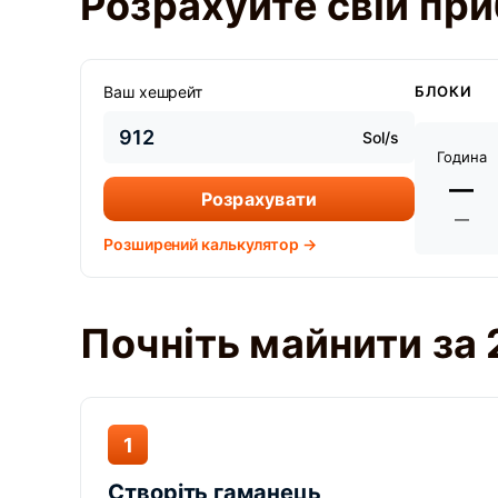
Розрахуйте свій при
Ваш хешрейт
БЛОКИ
Sol/s
Година
—
Розрахувати
—
Розширений калькулятор →
Почніть майнити за 
1
Створіть гаманець