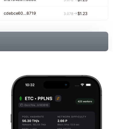
cdebce60…8719
$1.23
3.078