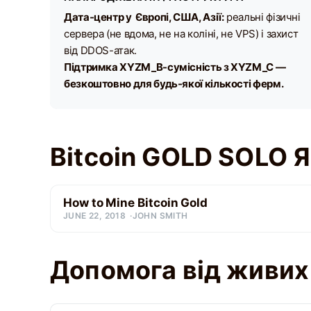
Дата-центр у Європі, США, Азії:
реальні фізичні
сервера (не вдома, не на коліні, не VPS) і захист
від DDOS-атак.
Підтримка XYZM_B-сумісність з XYZM_C —
безкоштовно для будь-якої кількості ферм.
Bitcoin GOLD SOLO 
How to Mine Bitcoin Gold
JUNE 22, 2018
JOHN SMITH
Допомога від живи