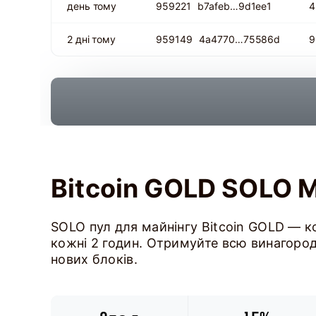
день тому
959221
b7afeb…9d1ee1
4
2 дні тому
959149
4a4770…75586d
9
Bitcoin GOLD SOLO 
SOLO пул для майнінгу Bitcoin GOLD — ко
кожні 2 годин. Отримуйте всю винагороду
нових блоків.