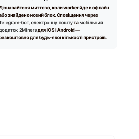
Дізнавайтеся миттєво, коли worker йде в офлайн
або знайдено новий блок. Сповіщення через
Telegram-бот, електронну пошту
та
мобільний
додаток 2Miners
для iOS і Android —
безкоштовно для будь-якої кількості пристроїв.