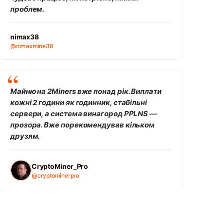
проблем.
nimax38
@nimaxmine38
Майню на 2Miners вже понад рік. Виплати
кожні 2 години як годинник, стабільні
сервери, а система винагород PPLNS —
прозора. Вже порекомендував кільком
друзям.
CryptoMiner_Pro
@cryptominerpro