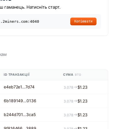
ш гаманець. Натисніть старт.
g.2miners.com:4040
Копіювати
кам
ID ТРАНЗАКЦІЇ
СУМА
BTG
e4eb72e1…7d74
$1.23
3.078
6b189149…0136
$1.23
3.078
b244d701…3ca5
$1.23
3.078
9f816466…3889
$1.23
3.078