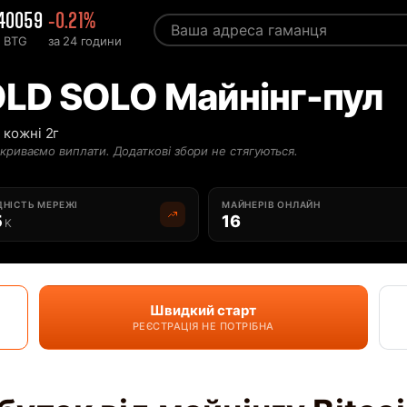
.40059
-0.21%
с BTG
за 24 години
OLD SOLO Майнінг-пул
 кожні 2г
криваємо виплати. Додаткові збори не стягуються.
НІСТЬ МЕРЕЖІ
МАЙНЕРІВ ОНЛАЙН
5
16
K
Швидкий старт
РЕЄСТРАЦІЯ НЕ ПОТРІБНА