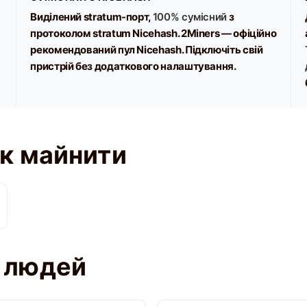
Виділений stratum-порт,
100% сумісний
з
протоколом stratum Nicehash. 2Miners — офіційно
рекомендований пул Nicehash. Підключіть свій
пристрій без додаткового налаштування.
Як майнити
х людей