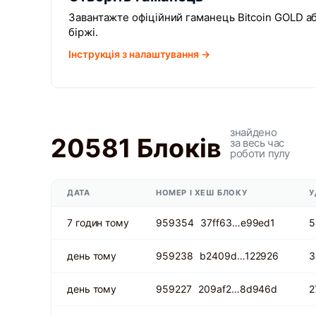
Завантажте офіційний гаманець Bitcoin GOLD а
біржі.
Інструкція з налаштування →
знайдено
20581 Блоків
за весь час
роботи пулу
ДАТА
НОМЕР І ХЕШ БЛОКУ
У
7 годин тому
959354
37ff63…e99ed1
5
день тому
959238
b2409d…122926
3
день тому
959227
209af2…8d946d
2