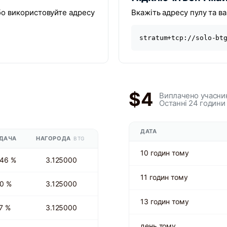
бо використовуйте адресу
Вкажіть адресу пулу та ва
stratum+tcp://solo-bt
$4
Виплачено учасни
Останні 24 години
ДАТА
ДАЧА
НАГОРОДА
BTG
10 годин тому
46 %
3.125000
11 годин тому
0 %
3.125000
13 годин тому
7 %
3.125000
день тому