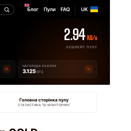
Блог
Пули
FAQ
UK
2.94
KS/s
ХЕШРЕЙТ ПУЛУ
НАГОРОДА ЗА БЛОК
3.125
BTG
Головна сторінка пулу
СТАТИСТИКА ТА МОНІТОРИНГ