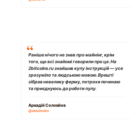
Раніше нічого не знав про майнінг, крім
того, що всі знайомі говорили про це. На
2bitcoins.ru знайшов купу інструкцій — усе
зрозуміло та людською мовою. Врешті
зібрав невелику ферму, потрохи починаю
та приєднуюсь до роботи пулу.
Аркадій Соловйов
@aksoloviev