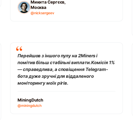
Микита Сергєєв,
Москва
@nicksergeev
Перейшов з іншого пулу на 2Miners і
помітив більш стабільні виплати. Комісія 1%
— справедлива, а сповіщення Telegram-
бота дуже зручні для віддаленого
моніторингу моїх рігів.
MiningDutch
@miningdutch