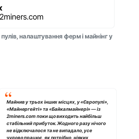
к
.2miners.com
 пулів, налаштування ферм і майнінг у
Майнив у трьох інших місцях, у «Європулі»,
«Майнергейті» та «Байкалмайнері» — із
2miners.com поки що виходить найбільш
стабільний прибуток. Жодного разу нічого
не відключалося та не випадало, усе
чудово працює, як потрібно, ніяких