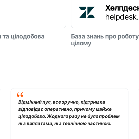
Хелпдес
helpdesk
и та цілодобова
База знань про роботу
цілому
Відмінний пул, все зручно, підтримка
відповідає оперативно, причому майже
цілодобово. Жодного разу не було проблем
ні з виплатами, ні з технічною частиною.