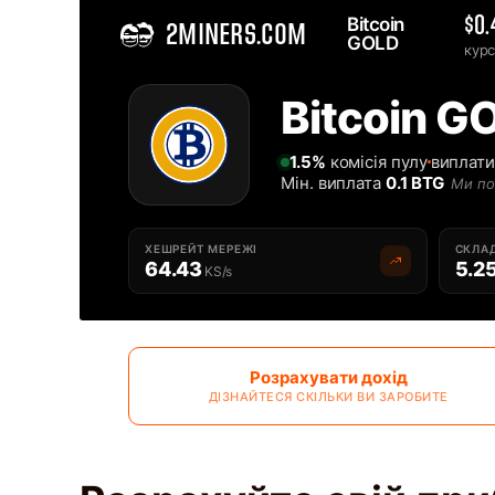
Bitcoin 
$0
2MINERS.COM
GOLD 
кур
Home
Bitcoin G
Cоло Bitcoin GOLD BTG майнінг-пул українською - 2Miners
1.5%
комісія пулу
виплати
Мін. виплата
0.1 BTG
Ми по
ХЕШРЕЙТ МЕРЕЖІ
СКЛАД
64.43
5.2
KS/s
Розрахувати дохід
ДІЗНАЙТЕСЯ СКІЛЬКИ ВИ ЗАРОБИТЕ