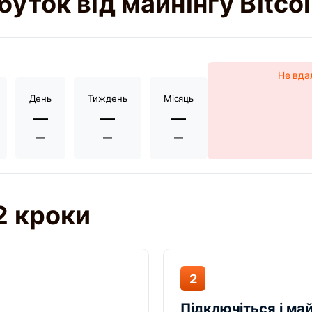
буток від майнінгу Bitco
Не вда
День
Тиждень
Місяць
—
—
—
—
—
—
2 кроки
2
Підключіться і май