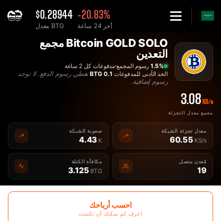
$0.28944
-20.83%
أخر 24 ساعة
معدل BTG
Hom
Bitcoin GOLD SOLO مجمع
دي BTG Bitcoin GOLD مجمع التعدين - 2Miners
التعدين
1.5%
رسوم المجمع
مدفوعات كل 2 ساعة
نغطي رسوم الدفع. لا توجد
الحد الأدنى للمدفوعات
0.1 BTG
رسوم إضافية.
3.08
KS/s
مجمع معدل التجزئة
معدل تجزئة الشبكة
صعوبة الشبكة
4.43
60.55
K
KS/s
مٌعدن متصل
مكافأة الكتلة
3.125
19
BTG
احسب أرباحك
اعرف كم يمكنك أن تكسب