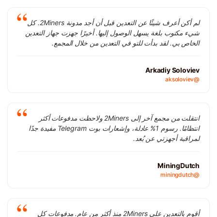
لم أكن أعرف شيئًا عن التعدين قبل أن أجد مدونة 2Miners. كل
شيء مكتوب بلغة يسهل الوصول إليها. أخيرًا جهزت جهاز التعدين
الخاص بي. لقد بدأت للتو في التعدين من خلال المجمع.
Arkadiy Soloviev
@aksoloviev
انتقلت من مجمع آخر إلى 2Miners ولاحظت مدفوعات أكثر
انتظامًا. رسوم 1% عادلة، وإشعارات بوت Telegram مفيدة جدًا
لمراقبة أجهزتي عن بُعد.
MiningDutch
@miningdutch
أقوم بالتعدين على 2Miners منذ أكثر من عام. مدفوعات كل