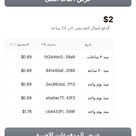
$2
الدفع لعمال التعدين
في اخر 24 ساعة
تاريخ
معرف TX
المجموع
BTG
منذ ٣ ساعات
fd2b4dc0…58a9
$0.89
منذ ٢٠ ساعة
841e66af…5f89
$0.89
منذ يوم واحد
2ec86cbd…ff13
$0.89
منذ يوم واحد
eba0ac77…43f3
$0.89
منذ يوم واحد
cb4433f1…599f
$1.78
عرض المدفوعات الاخيرة