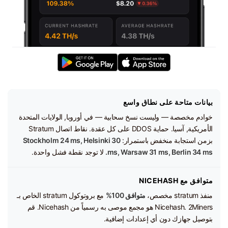
بيانات متاحة على نطاق واسع
خوادم مخصصة — وليست نسخ سحابية — في أوروبا, الولايات المتحدة
الأمريكية, آسيا. حماية DDOS على كل عقدة. نقاط اتصال Stratum
بزمن استجابة منخفض باستمرار:
Stockholm 24 ms, Helsinki 30
ms, Warsaw 31 ms, Berlin 34 ms.
لا توجد نقطة فشل واحدة.
متوافق مع NICEHASH
منفذ stratum مخصص،
متوافق 100%
مع بروتوكول stratum الخاص بـ
Nicehash. 2Miners هو مجمع موصى به رسمياً من Nicehash. قم
بتوصيل جهازك دون أي إعدادات إضافية.