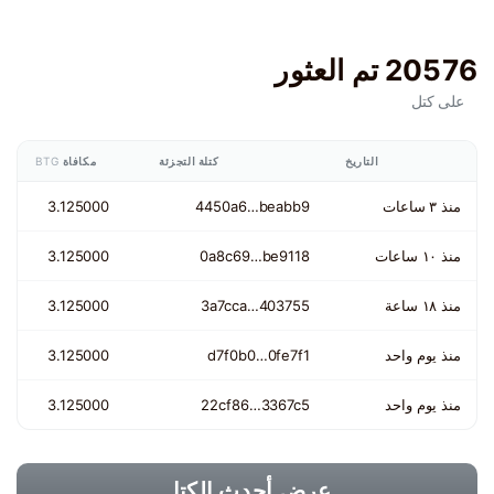
20576 تم العثور
على كتل
التاريخ
كتلة التجزئة
مكافاة
BTG
منذ ٣ ساعات
4450a6…beabb9
3.125000
منذ ١٠ ساعات
0a8c69…be9118
3.125000
منذ ١٨ ساعة
3a7cca…403755
3.125000
منذ يوم واحد
d7f0b0…0fe7f1
3.125000
منذ يوم واحد
22cf86…3367c5
3.125000
عرض أحدث الكتل