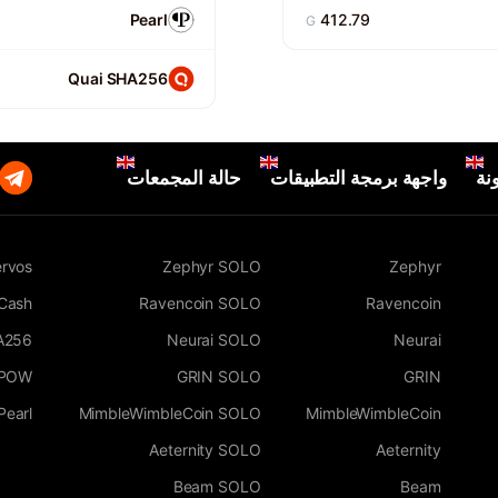
Pearl
412.79
G
Quai SHA256
نة
واجهة برمجة التطبيقات
حالة المجمعات
rvos
Zephyr SOLO
Zephyr
 Cash
Ravencoin SOLO
Ravencoin
A256
Neurai SOLO
Neurai
WPOW
GRIN SOLO
GRIN
Pearl
MimbleWimbleCoin SOLO
MimbleWimbleCoin
Aeternity SOLO
Aeternity
Beam SOLO
Beam