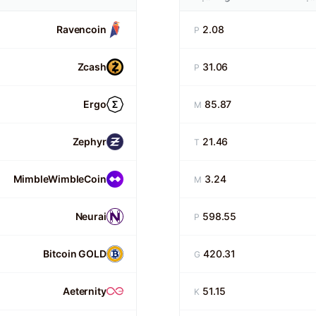
Ravencoin
2.08
P
Zcash
31.06
P
Ergo
85.87
M
Zephyr
21.46
T
MimbleWimbleCoin
3.24
M
Neurai
598.55
P
Bitcoin GOLD
420.31
G
Aeternity
51.15
K