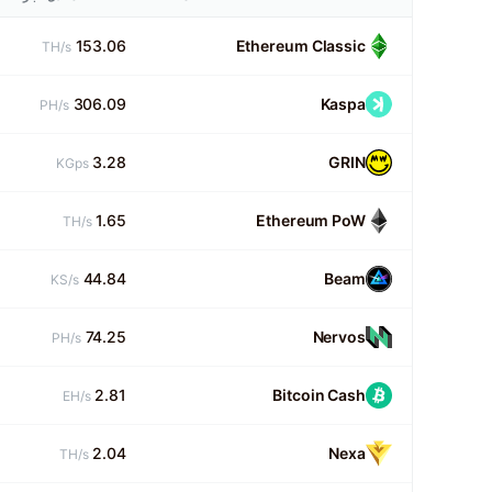
153.06
Ethereum Classic
TH/s
306.09
Kaspa
PH/s
3.28
GRIN
KGps
1.65
Ethereum PoW
TH/s
44.84
Beam
KS/s
74.25
Nervos
PH/s
2.81
Bitcoin Cash
EH/s
2.04
Nexa
TH/s