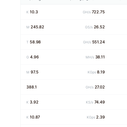
10.3
722.75
K
GH/s
245.82
26.52
M
GS/s
58.98
551.24
T
GH/s
4.96
38.11
G
MH/s
97.5
8.19
M
KGps
388.1
27.02
GH/s
3.92
74.49
K
KS/s
10.87
2.39
K
KGps