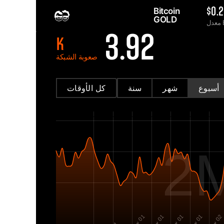
Bitcoin 
$0.
GOLD 
B
2MINERS.COM
3.92
K
صعوبة الشبكة
أسبوع
شهر
سنة
كل الأوقات
2
1
0
1
0
1
0
1
0
2
0