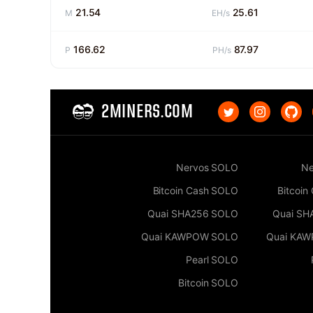
21.54
25.61
M
EH/s
166.62
87.97
P
PH/s
2MINERS.COM
Nervos SOLO
Ne
Bitcoin Cash SOLO
Bitcoin
Quai SHA256 SOLO
Quai SH
Quai KAWPOW SOLO
Quai KA
Pearl SOLO
Bitcoin SOLO