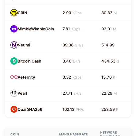
GRIN
2.90
80.83
KGps
M
MimbleWimbleCoin
7.81
93.01
KGps
M
Neurai
39.38
514.99
GH/s
Bitcoin Cash
3.40
434.53
EH/s
G
Aeternity
3.32
13.76
KGps
K
Pearl
27.71
22.29
EH/s
M
Quai SHA256
102.13
253.59
PH/s
P
NETWORK
COIN
MẠNG HASHRATE