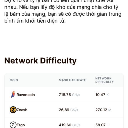
Độ khó và tỷ lệ băm có liên quan chặt chẽ với
nhau. Nếu bạn lấy độ khó của mạng chia cho tỷ
lệ băm của mạng, bạn sẽ có được thời gian trung
bình tìm khối tiền điện tử.
Network Difficulty
NETWORK
COIN
MẠNG HASHRATE
DIFFICULTY
Ravencoin
718.75
10.47
GH/s
K
Zcash
26.89
270.12
GS/s
M
Ergo
419.60
58.07
GH/s
T