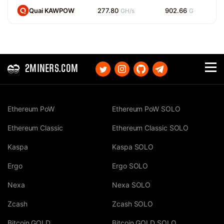
Quai KAWPOW
277.80
902.66
GH/s
G
2MINERS.COM
Ethereum PoW
Ethereum PoW SOLO
Ethereum Classic
Ethereum Classic SOLO
Kaspa
Kaspa SOLO
Ergo
Ergo SOLO
Nexa
Nexa SOLO
Zcash
Zcash SOLO
Bitcoin GOLD
Bitcoin GOLD SOLO