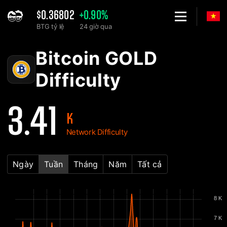
$0.36802
+0.90%
BTG tỷ lệ
24 giờ qua
Home
Bitcoin GOLD BTG Biểu đồ độ khó mạng - 2Miners
Bitcoin GOLD
Difficulty
3.41
K
Network Difficulty
Ngày
Tuần
Tháng
Năm
Tất cả
8 K
7 K