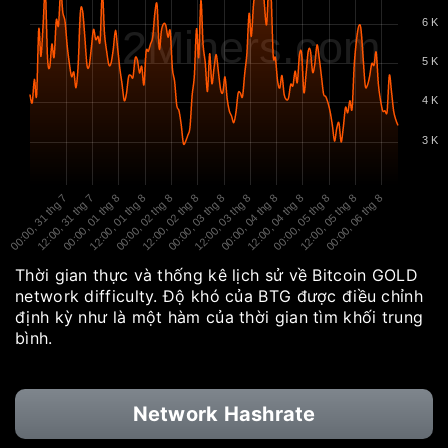
6 K
2Miners.com
5 K
4 K
3 K
00:00, 31 thg 7
12:00, 31 thg 7
00:00, 01 thg 8
12:00, 01 thg 8
00:00, 02 thg 8
12:00, 02 thg 8
00:00, 03 thg 8
12:00, 03 thg 8
00:00, 04 thg 8
12:00, 04 thg 8
00:00, 05 thg 8
12:00, 05 thg 8
00:00, 06 thg 8
Thời gian thực và thống kê lịch sử về Bitcoin GOLD
network difficulty. Độ khó của BTG được điều chỉnh
định kỳ như là một hàm của thời gian tìm khối trung
bình.
Network Hashrate