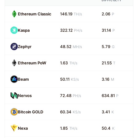
DIFFICULTY
Ethereum Classic
146.19
2.06
TH/s
P
Kaspa
322.12
31.14
PH/s
P
Zephyr
48.52
5.79
MH/s
G
Ethereum PoW
1.63
21.55
TH/s
T
Beam
50.11
3.16
KS/s
M
Nervos
72.48
634.81
PH/s
P
Bitcoin GOLD
60.34
3.41
KS/s
K
Nexa
1.85
50.4
TH/s
K