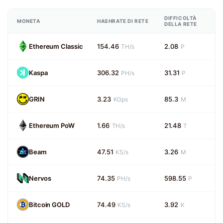
DIFFICOLTÀ
MONETA
HASHRATE DI RETE
DELLA RETE
Ethereum Classic
154.46
2.08
TH/s
P
Kaspa
306.32
31.31
PH/s
P
GRIN
3.23
85.3
KGps
M
Ethereum PoW
1.66
21.48
TH/s
T
Beam
47.51
3.26
KS/s
M
Nervos
74.35
598.55
PH/s
P
Bitcoin GOLD
74.49
3.92
KS/s
K