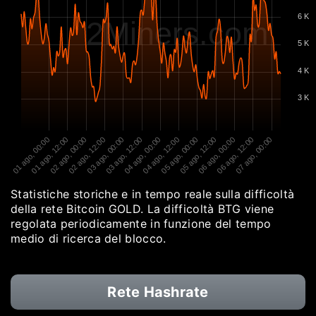
6 K
2Miners.com
5 K
4 K
3 K
01 ago, 00:00
01 ago, 12:00
02 ago, 00:00
02 ago, 12:00
03 ago, 00:00
03 ago, 12:00
04 ago, 00:00
04 ago, 12:00
05 ago, 00:00
05 ago, 12:00
06 ago, 00:00
06 ago, 12:00
07 ago, 00:00
Statistiche storiche e in tempo reale sulla difficoltà
della rete Bitcoin GOLD. La difficoltà BTG viene
regolata periodicamente in funzione del tempo
medio di ricerca del blocco.
Rete Hashrate