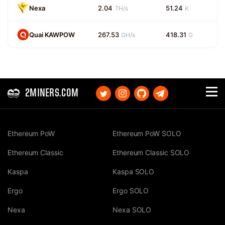
Nexa
2.04
51.24
TH/s
K
Quai KAWPOW
267.53
418.31
GH/s
G
2MINERS.COM
Ethereum PoW
Ethereum PoW SOLO
Ethereum Classic
Ethereum Classic SOLO
Kaspa
Kaspa SOLO
Ergo
Ergo SOLO
Nexa
Nexa SOLO