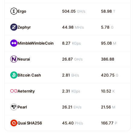
Ergo
504.05
58.98
GH/s
T
Zephyr
44.98
5.78
MH/s
G
MimbleWimbleCoin
8.27
95.08
KGps
M
Neurai
26.87
386.88
GH/s
Bitcoin Cash
2.81
420.75
EH/s
G
Aeternity
2.31
10.52
KGps
K
Pearl
26.21
21.56
EH/s
M
Quai SHA256
45.40
166.77
PH/s
P