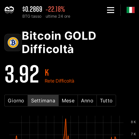
$0.2869
-22.18%
BTG tasso
ultime 24 ore
Home
Bitcoin GOLD BTG Grafico di difficoltà della rete - 2Miners
Bitcoin GOLD
Difficoltà
3.92
K
Rete Difficoltà
Giorno
Settimana
Mese
Anno
Tutto
8 K
7 K