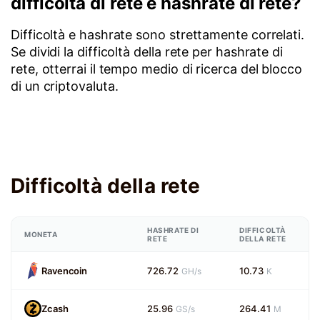
difficoltà di rete e hashrate di rete?
Difficoltà e hashrate sono strettamente correlati.
Se dividi la difficoltà della rete per hashrate di
rete, otterrai il tempo medio di ricerca del blocco
di un criptovaluta.
Difficoltà della rete
HASHRATE DI
DIFFICOLTÀ
MONETA
RETE
DELLA RETE
Ravencoin
726.72
10.73
GH/s
K
Zcash
25.96
264.41
GS/s
M