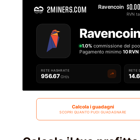
Ravencoin 
$0.0
2MINERS.COM
RVN ta
Home
Ravencoin
Migliore Ravencoin RVN Mining Pool - 2Miners
1.0%
commissione del poo
Pagamento minimo
10 RVN
RETE HASHRATE
RETE 
956.67
14.
GH/s
Calcola i guadagni
SCOPRI QUANTO PUOI GUADAGNARE