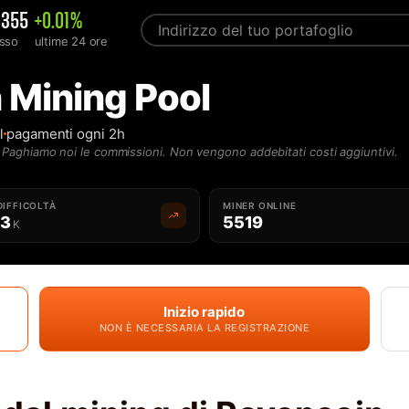
0355
+0.01%
sso
ultime 24 ore
 Mining Pool
l
pagamenti ogni 2h
Paghiamo noi le commissioni. Non vengono addebitati costi aggiuntivi.
DIFFICOLTÀ
MINER ONLINE
63
5519
K
Inizio rapido
NON È NECESSARIA LA REGISTRAZIONE