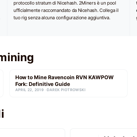
protocollo stratum di Nicehash. 2Miners è un pool
ufficialmente raccomandato da Nicehash. Collega il
.
tuo rig senza alcuna configurazione aggiuntiva.
mining
How to Mine Ravencoin RVN KAWPOW
Fork: Definitive Guide
APRIL 22, 2019
DAREK PIOTROWSKI
i