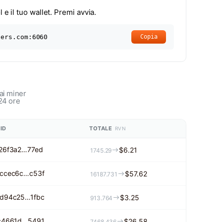
 e il tuo wallet. Premi avvia.
ners.com:6060
Copia
ai miner
24 ore
 ID
TOTALE
RVN
26f3a2…77ed
$6.21
1745.29
ccec6c…c53f
$57.62
16187.731
d94c25…1fbc
$3.25
913.764
c4661d…5491
$26.58
7468.436