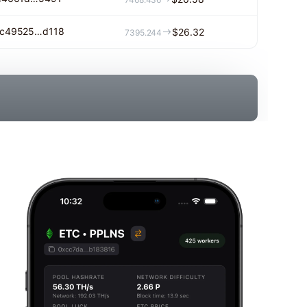
c49525…d118
$26.32
7395.244