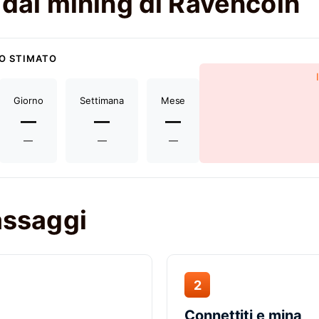
o dal mining di Ravencoin
O STIMATO
Giorno
Settimana
Mese
—
—
—
—
—
—
passaggi
2
Connettiti e mina