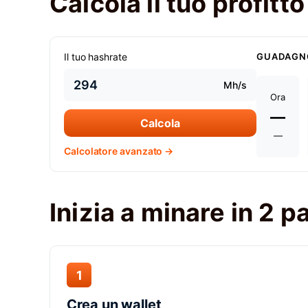
Calcola il tuo profitt
Il tuo hashrate
GUADAGN
Mh/s
Ora
—
Calcola
—
Calcolatore avanzato →
Inizia a minare in 2 
1
Crea un wallet