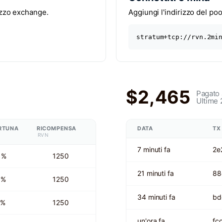
rizzo exchange.
Aggiungi l'indirizzo del pool
stratum+tcp://rvn.2mi
$2,465
Pagato 
Ultime 
RTUNA
RICOMPENSA
DATA
TX
RVN
7 minuti fa
2e
 %
1250
21 minuti fa
88
 %
1250
34 minuti fa
bd
 %
1250
un'ora fa
fc